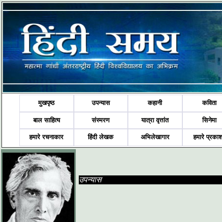
मुखपृष्ठ
उपन्यास
कहानी
कविता
बाल साहित्य
संस्मरण
यात्रा वृत्तांत
सिनेमा
हमारे रचनाकार
हिंदी लेखक
अभिलेखागार
हमारे प्रका
उपन्यास