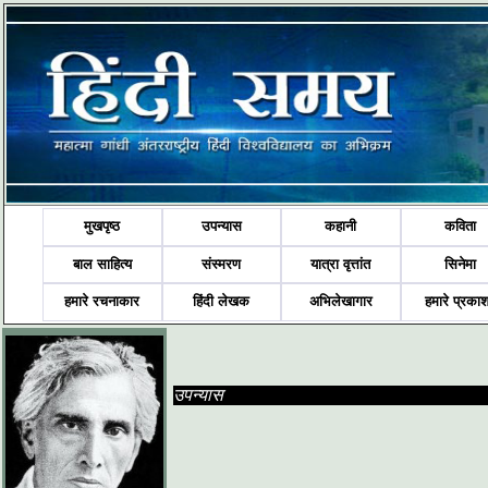
मुखपृष्ठ
उपन्यास
कहानी
कविता
बाल साहित्य
संस्मरण
यात्रा वृत्तांत
सिनेमा
हमारे रचनाकार
हिंदी लेखक
अभिलेखागार
हमारे प्रका
उपन्यास