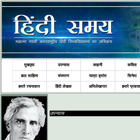
मुखपृष्ठ
उपन्यास
कहानी
कविता
बाल साहित्य
संस्मरण
यात्रा वृत्तांत
सिनेमा
हमारे रचनाकार
हिंदी लेखक
अभिलेखागार
हमारे प्रका
उपन्यास