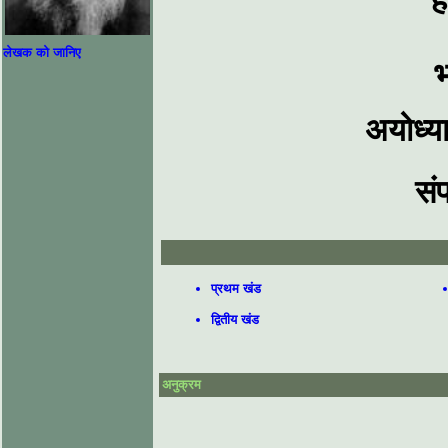
ह
लेखक को जानिए
भ
अयोध्य
सं
प्रथम खंड
द्वितीय खंड
अनुक्रम