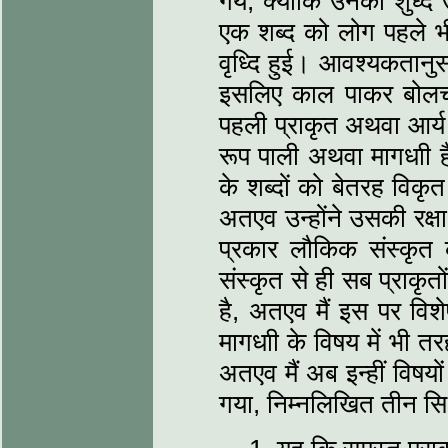
गये, क्योंकि उनका शुध्द
एक शब्द को लोग पहले भ
वृध्दि हुई। आवश्यकतानुस
इसलिए काल पाकर बोलचा
पहली प्राकृत अथवा आर्य
रूप पाली अथवा मागधाी है
के शब्दों को बेतरह विकृत 
अतएव उन्होंने उसकी रक्
प्रकार लौकिक संस्कृत 
संस्कृत से ही सब प्राकृतो
है, अतएव मैं इस पर विश
मागधाी के विषय में भी तर
अतएव मैं अब इन्हीं विषयो
गया, निम्नलिखित तीन सिध्