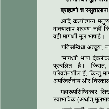
ब्राह्मणो च स्सुतालापा
आदि कल्पोत्पन्न मनुष्
वाक्यालाप श्रवण नहीं कि
वही मागधाी मूल भाषाहै।
'पतिसम्विधा अत्वूय', न
''मागधाी भाषा देवलो
प्रचलित है। किरात, 
परिवर्तनशील हैं, किन्तु
अपरिवर्तनीय और चिरकाल 
महारूपसिध्दिकार लिखत
स्वाभाविक (अर्थात् मूलभा