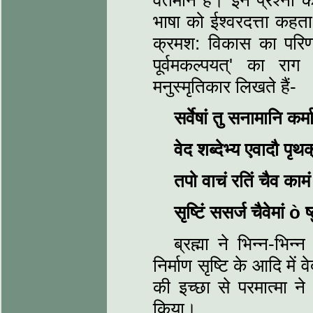
वर्तमान है। इन प्रश्नों
भाषा को ईश्वरदत्ता कहत
क्रमश: विकास का परिण
पूर्वमकल्पयत्' का रा
मनुस्मृतिकार लिखते हैं-
सर्वेषां तु सनामानि कर
वेद शब्देभ्य एवादौ पृथक्
तपो वाचं रतिं चैव काम
सृष्टिं ससर्ज चैवेमां
ò
ष
ब्रह्मा ने भिन्न-भिन
निर्माण सृष्टि के आदि में
की इच्छा से परमात्मा न
किया।