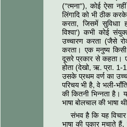
(''त्मना''), कोई ऐसा न
लिंगादि को भी ठीक करक
करता, जिसमें सुविधाा ह
विश्वा') कभी कोई संयुक्
उच्चारण करता (जैसे रो
करता। एक मनुष्य किसी
दूसरे प्रकार से कहता।
होता (देखो, ऋ. प्रा. 1-10
उसके प्रथम वर्ण का उच्
परिचय भी है, वे भली-भाँति
की कितनी भिन्नता है। य
भाषा बोलचाल की भाषा थी
संभव है कि यह विचार स
भाषा की पुकार मचाते हैं