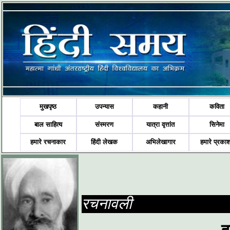
मुखपृष्ठ
उपन्यास
कहानी
कविता
बाल साहित्य
संस्मरण
यात्रा वृत्तांत
सिनेमा
हमारे रचनाकार
हिंदी लेखक
अभिलेखागार
हमारे प्रका
रचनावली