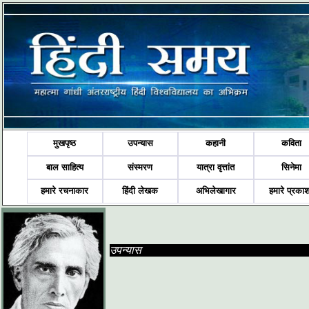
मुखपृष्ठ
उपन्यास
कहानी
कविता
बाल साहित्य
संस्मरण
यात्रा वृत्तांत
सिनेमा
हमारे रचनाकार
हिंदी लेखक
अभिलेखागार
हमारे प्रका
उपन्यास