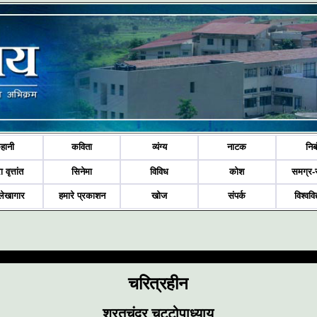
हानी
कविता
व्यंग्य
नाटक
निब
ा वृत्तांत
सिनेमा
विविध
कोश
समग्र-
लेखागार
हमारे प्रकाशन
खोज
संपर्क
विश्ववि
चरित्रहीन
शरतचंद्र चट्टोपाध्याय