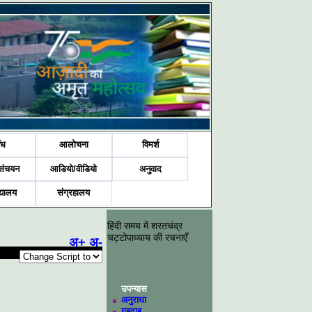
ंध
आलोचना
विमर्श
संचयन
आडियो/वीडियो
अनुवाद
द्यालय
संग्रहालय
हिंदी समय में शरतचंद्र
चट्टोपाध्याय की रचनाएँ
अ+
अ-
उपन्यास
अनुराधा
गृहदाह