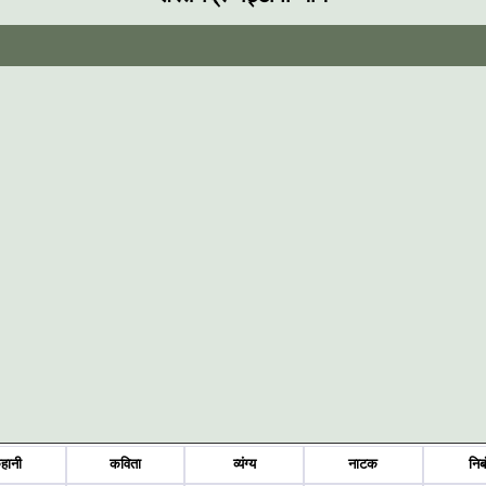
हानी
कविता
व्यंग्य
नाटक
निब