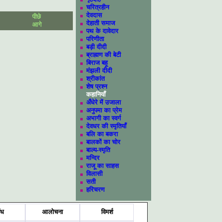
चरित्रहीन
देवदास
पीछे
देहाती समाज
आगे
पथ के दावेदार
परिणीता
बड़ी दीदी
ब्राह्मण की बेटी
बिराज बहू
मंझली दीदी
श्रीकांत
शेष प्रश्न
कहानियाँ
अँधेरे में उजाला
अनुपमा का प्रेम
अभागी का स्वर्ग
देवधर की स्मृतियाँ
बलि का बकरा
बालकों का चोर
बाल्य-स्मृति
मन्दिर
राजू का साहस
विलासी
सती
हरिचरण
ंध
आलोचना
विमर्श