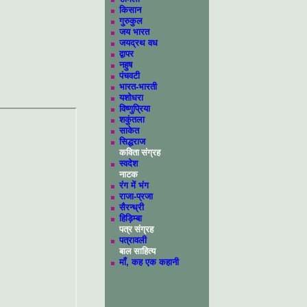
किसान
गुरुकुल
जय भारत
जयद्रथ वध
द्वापर
नहुष
पंचवटी
भारत-भारती
यशोधरा
विष्णुप्रिया
शकुंतला
साकेत
सिद्धराज
कविता संग्रह
स्वदेश
नाटक
रंग में भंग
राजा-प्रजा
सैरन्ध्री
हिड़िम्बा
पत्र संग्रह
पत्रावली
बाल साहित्य
माँ, कह एक कहानी