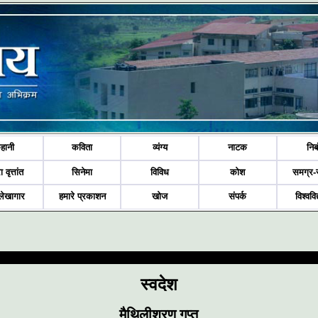
हानी
कविता
व्यंग्य
नाटक
निब
ा वृत्तांत
सिनेमा
विविध
कोश
समग्र-
लेखागार
हमारे प्रकाशन
खोज
संपर्क
विश्ववि
स्वदेश
मैथिलीशरण गुप्त