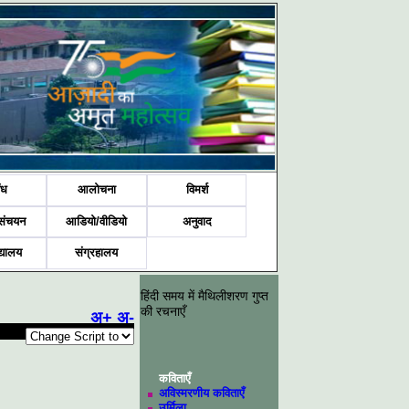
ंध
आलोचना
विमर्श
संचयन
आडियो/वीडियो
अनुवाद
द्यालय
संग्रहालय
हिंदी समय में मैथिलीशरण गुप्त
की रचनाएँ
अ+
अ-
कविताएँ
अविस्मरणीय कविताएँ
उर्मिला