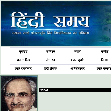
मुखपृष्ठ
उपन्यास
कहानी
कविता
बाल साहित्य
संस्मरण
यात्रा वृत्तांत
सिनेमा
हमारे रचनाकार
हिंदी लेखक
अभिलेखागार
हमारे प्रका
नाटक