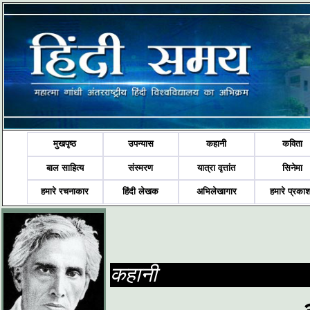
मुखपृष्ठ
उपन्यास
कहानी
कविता
बाल साहित्य
संस्मरण
यात्रा वृत्तांत
सिनेमा
हमारे रचनाकार
हिंदी लेखक
अभिलेखागार
हमारे प्रका
कहानी