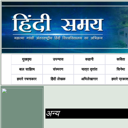
मुखपृष्ठ
उपन्यास
कहानी
कविता
बाल साहित्य
संस्मरण
यात्रा वृत्तांत
सिनेमा
हमारे रचनाकार
हिंदी लेखक
अभिलेखागार
हमारे प्रका
अन्य