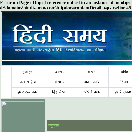
Error on Page : Object reference not set to an instance of an obje
d:\domains\hindisamay.com\httpdocs\contentDetail.aspx.cs:line 45
मुखपृष्ठ
उपन्यास
कहानी
कविता
बाल साहित्य
संस्मरण
यात्रा वृत्तांत
सिनेमा
हमारे रचनाकार
हिंदी लेखक
अभिलेखागार
हमारे प्रका
अनुक्रम