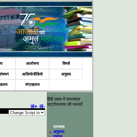
ंध
आलोचना
विमर्श
संचयन
आडियो/वीडियो
अनुवाद
द्यालय
संग्रहालय
हिंदी समय में शरतचंद्र
चट्टोपाध्याय की रचनाएँ
अ+
अ-
उपन्यास
अनुराधा
गृहदाह