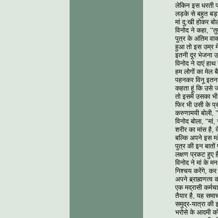
लेकिन इस धरती पर
लड़के से बहुत बड़ा
मां दु:खी होकर बोल
विनोद ने कहा, ''त
पुत्र के अंतिम वा
हुआ तो इस उम्र मे
इतनी दूर भेजना उ
विनोद ने दाएं हाथ 
हम लोगों का मेल 
पहनकर विनू इतना
कहता हूं कि उसे 
तो इसमें उसका भी
फिर भी उसी के प्
करुणामयी बोली, '
विनोद बोला, ''मां
शरीर का मांस है,
बल्कि अपने इस म्
पुत्र की इन बातों
लक्षण प्रकट हुए 
विनोद ने मां के 
निश्चय करेंगे, क
अपने ब्र्राह्मणत्
एक मद्रासी कर्मच
तैयार है, यह समाचा
समुद्र-यात्रा की
भरोसे के आदमी को