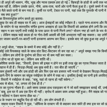
 ही अपूर्व की थकान, नींद, भूख और प्यास एकदम हवा हो गई। खिचड़ी के हांडी से अभी तक भ
कल रही है, लेकिन उसके ऊपर, नीचे, आस-पास, चारों ओर पानी फैला हुआ है। दूसरे कमरे में 
मैले काले पानी से सन गया है। कुर्सी पर पानी, टेबल पर पानी, यहां तक कि पुस्तकें भी पानी में
यह सब क्या हुआ?''
 का विस्तारपूर्वक वर्णन करते हुए बताया-
 के कुछ देर बाद ही साहब घर में आए। आज ईसाइयों का कोई त्यौहार है। पहले गाना-बजाना और फ
ं के संयोग से यह शास्त्रीय संगीत इतना असहाय हो उठा कि तिवारी को आशंका होने लगी कि 
सहन न कर पाएगी तभी रसोई के पास ऊपर से पानी गिरने लगा? भोजन नष्ट हो जाने के भय से 
। लेकिन साहब चाहे काला हो या गोरा-देशी आदमी की ऐसी अभद्रता नहीं सह सकता। वह उत्त
ंदर जाकर बाल्टी-पर-बाल्टी पानी ढरकाना आरम्भ कर दिया। इसके बाद जो कुछ हुआ वह अपूर्व न
अपूर्व बोला, ''साहब के कमरे में क्या कोई और नहीं है।''
ोई उसे पियक्कड़ साले के साथ दांत किट-किटकर तो कर रहा था।'' अपूर्व समझ गया कि किसी न
ै। लेकिन हम लोगों के दुर्भाग्य को तिल भर भी कम नहीं कर सका।
जो होना था हो चुका था। लेकिन अब शांति थी।
की कोशिश करके कहा, ''तिवारी, ईश्वर की इच्छा न होने पर इसी तरह मुंह का ग्रास निकल जाता
ज में ही हैं। चिउड़ा-मिठाई अब कुछ बची है। रात बीत ही जाएगी।''
लाकर हुंकारी भरी और उस हांडी की ओर फिर एक बार हसरत भरी नजरों से देखकर चिउड़ा-मिठाई
खाने-पीने के सामान का संदूक रसोईघर के कोने में रखा था। इसलिए ईसाई का पानी इसे अपवित
 तिवारी ने रसोईघर से कहा, ''बाबू, यहां तो रहना हो नहीं सकेगा।''
भाव से बोला, ''हां, लगता तो ऐसा ही है।''
ार का पुराना नौकर है। आते समय उसका हाथ पकड़कर मां ने जो बातें समझाकर बताई थीं, उन्हीं
नहीं बाबू, इस घर में अब एक दिन भी नहीं। क्रोध में आकर काम अच्छा नहीं हुआ। मैंने साहब को गालि
उसे गालियां न देकर मारना ठीक था।''
ध के स्थान पर सद्बुध्दि पैदा हो रही थी। हम लोग बंगाली हैं।
ा। साहस पाकर तिवारी ने पूछा, ''ऑफिस के दरबान जी से कहकर कल सवेरे ही क्या इस घर को छ