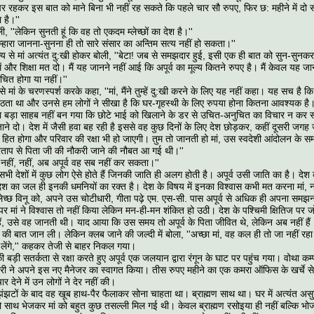
 रहकर इस बात को माने बिना भी नहीं रह सकते कि पहले चार सौ रुपए, फिर छ: महीने में द
 है।''
ी, ''लेकिन सुनती हूं कि वह तो एकदम म्लेच्छों का देश है।''
ुम्हारा जानना-सुनना ही तो सारे संसार का अन्तिम सत्य नहीं हो सकता।''
क्य से मां अत्यंत दु:खी होकर बोली, ''बेटा! जब से समझदार हुई, इसी एक ही बात को सुन-सुनकर
ं और शिक्षा मत दो। मैं यह जानने नहीं आई कि अपूर्व का मूल्य कितने रुपए है। मैं केवल यह 
चित होगा या नहीं।''
से मां के चरणस्पर्श करके कहा, ''मां, मैंने तुम्हें दु:खी करने के लिए यह नहीं कहा। यह सच है 
बैठता था और उनसे हम लोगों ने सीखा है कि घर-गृहस्थी के लिए रुपया होना कितना आवश्यक ह
 बड़ा साहब नहीं बन गया कि छोटे भाई को खिलाने के डर से उचित-अनुचित का विचार न कर 
जाने दो। देश में जैसी हवा बह रही है इससे वह कुछ दिनों के लिए देश छोड़कर, कहीं दूसरी जगह
 हित होगा और परिवार की रक्षा भी हो जाएगी। तुम तो जानती हो मां, उस स्वदेशी आंदोलन के
रताप से पिता जी की नौकरी जाने की नौबत आ गई थी।''
'नहीं, नहीं, अब अपूर्व वह सब नहीं कर सकता।''
, सभी देशों में कुछ लोग ऐसे होते हैं जिनकी जाति ही अलग होती है। अपूर्व उसी जाति का है। देश
 देश का जल ही इनकी धमनियों का रक्त है। देश के विषय में इनका विश्वास कभी मत करना मां,
लेच्छ विनू को, अपने उस चोटीधारी, गीता पढ़े एम. एस-सी. पास अपूर्व से अधिक ही अपना समझन
 पर मां ने विश्वास तो नहीं किया लेकिन मन-ही-मन शंकित हो उठी। देश के पश्चिमी क्षितिज पर
हैं, उसे वह जानती थी। याद आया कि उस समय तो अपूर्व के पिता जीवित थे, लेकिन अब नहीं हैं
मन की बात जान ली। लेकिन क्लब जाने की जल्दी में बोला, ''अच्छा मां, वह कल ही तो जा नहीं 
र लेंगे,'' कहकर तेजी से बाहर निकल गया।
व की बड़ी सतर्कता से रक्षा करते हुए अपूर्व एक जलयान द्वारा रंगून के घाट पर पहुंच गया। वोथा
ारी ने अपने इस नए मैनेजर का स्वागत किया। तीस रुपए महीने का एक कमरा ऑफिस के खर्चे 
र देने में उन लोगों ने देर नहीं की।
 झंझटों के बाद वह खूब हाथ-पैर फैलाकर सोना चाहता था। ब्राह्मण साथ था। घर में अत्यंत असु
 साथ भेजकर मां को बहुत कुछ तसल्ली मिल गई थी। केवल ब्राह्मण रसोइया ही नहीं बल्कि भो