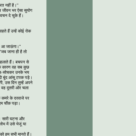
रत नहीं है।''
ेकिन जीवन भर ऐसा सुयोग
वचन दे चुके हैं।
हते हैं उन्हें कोई रोक
ने आ जाऊंगा।''
''जब जाना ही है तो
कहलाते हैं। बचपन से
 के कारण वह सब कुछ
सोच-सोचकर उनके भय
दो बूंद आंसू टपक पड़े।
ी, उस दिन तुम्हें अपने
हकर वह दूसरी ओर चला
े कमरे के दरवाजे पर
म चौंक पड़ा।
ा। सारी घटना और
ोभ में उसे भेजूं या
त को हम सभी मानते हैं।