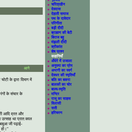
चरित्रहीन
देवदास
देहाती समाज
पथ के दावेदार
परिणीता
बड़ी दीदी
ब्राह्मण की बेटी
बिराज बहू
मंझली दीदी
श्रीकांत
शेष प्रश्न
कहानियाँ
अँधेरे में उजाला
अनुपमा का प्रेम
आगे
अभागी का स्वर्ग
देवधर की स्मृतियाँ
टी के द्वारा दिमाग में
बलि का बकरा
बालकों का चोर
बाल्य-स्मृति
ंगों के संचार के
मन्दिर
राजू का साहस
विलासी
सती
हरिचरण
ादशी आदि व्रत और
ा उत्साह था प्रात:काल
 बबुआ जी पढ़ाई-
 हो।''