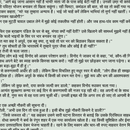
ा, ''आगे बढ़ जाना आसान नहीं है भाभी! माता जी के पास कोई बेटी नहीं है। उनकी उम्र भी का
 तो पवित्र भोजन बनाकर तो खिला सकूंगा। रही चिमटा, कमंडल की बात, सो वह तो कहीं गया नह
जाकर कहता, ''मां! यह तुम्हारा अन्याय है। भाई जो चाहें करें लेकिन भाभियां तो मुर्गा नहीं खातीं।
 बनाकर खाओगी?''
ून एक मुट्ठी चावल उबाल लेने में मुझे कोई तकलीफ नहीं होती। और जब हाथ-पांव काम नहीं करें
फिर एक ब्राह्मण पंडित के घर से बहू, मंगवा क्यों नहीं देतीं? उसे खिलाने की सामर्थ्य मुझमें नहीं ह
कि चलो भाइयों के सिर पर भार बनकर रह लूंगा।''
ात मत कह रे अपूर्व, एक बहू क्या, तू चाहे तो घर भर को बिठाकर खिला सकता है।''
? तुम सोचती हो कि भारतवर्ष में तुम्हारे पुत्र जैसा और कोई है ही नहीं?''
तेजी से चला जाता।
के लिए लोग बड़े भाई विनोद को आकर परेशान करते। विनोद ने जाकर मां से कहा, ''मां, कौन-सी 
ाथ अपने बेटे का ब्याह करके किस्सा खत्म करो। नहीं तो मुझे घर छोड़कर भाग जाना पड़ेगा। ब
बड़ा-बूढ़ा मैं ही हूं।''
ों से करुणामयी अधीर हो उठी। लेकिन बिना विचलित हुए मधुर स्वर में बोली, ''लोग ठीक ही समझत
मालिक हो। लेकिन अपूर्व के संबंध में किसी को वचन मत देना। मुझे रूप और धन की आवश्यकता नही
।''
मां। लेकिन जो कुछ करो, दया करके जल्दी कर डालो,'' कहकर विनोद रूठकर चला गया।
अत्यंत सुलक्षणा कन्या पर कई दिन से करुणामयी की नजर पड़ रही थी। वह अपनी मां के साथ 
ति की है, गुप्त रूप से वह पता लगा चुकी थीं। उनकी इच्छा थी कि अगर तय हो जाए तो आगामी बै
कर एक अच्छी नौकरी की सूचना दी।
 बोली, ''अभी उस दिन तो पास हुआ है। इसी बीच तुझे नौकरी किसने दे डाली?''
ा, ''जिसे जरूरत थी।'' यह कहकर उसने सारी घटना विस्तार से बताई कि उसके प्रिंसिपल साह
 वोथा कम्पनी ने बर्मा के रंगून शहर में एक नया कार्यालय खोला है। वह किसी सुशिक्षित और ईम
ारा उत्तरदायित्व देकर भेजना चाहती है। रहने के लिए मकान और चार-सौ रुपए माहवार वेतन मि