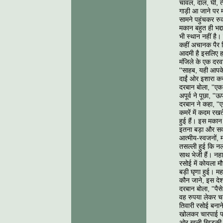
चावल, दाल, घी, 
गाड़ी आ जाने पर 
सामने पहुंचकर रु
मकान बहुत ही भद्
भी स्थान नहीं है
कहीं अचानक पैर 
आदमी है इसलिए हर
मंजिले के एक दर
''साहब, यही आपके
दाईं ओर इशारा करक
दरबान बोला, ''एक 
अपूर्व ने पूछा, '
दरबान ने कहा, ''ए
कमरें में कदम रख
हुई हैं। इस मकान 
इतना बड़ा और सर्व
आत्मीय-स्वजनों,
तसल्ली हुई कि नल 
साथ भेजी हैं। नह
रसोई में कोयला म
बड़ी घृणा हुई। मह
कौन जाने, इस देश 
दरबान बोला, ''पैस
वह रुपया लेकर 
तिवारी रसोई बनान
खोलकर चारपाई पर
ओर खुली खिड़की क