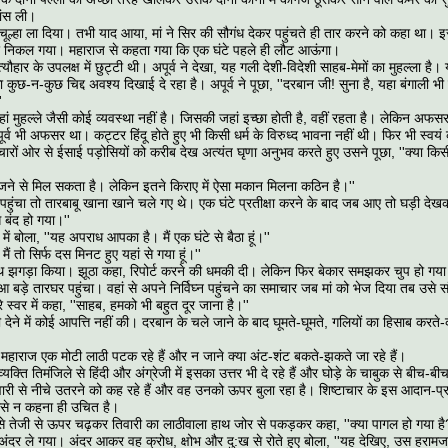
ांस ली।
 चूल्हा ला दिया। तभी याद आया, मां ने सिर की सौगंध देकर पहुंचते ही तार करने को कहा था
निकल गया। महाराज से कहता गया कि एक घंटे पहले ही लौट आऊंगा।
ार के उपलक्ष में छुट्टी थी। अपूर्व ने देखा, यह गली देशी-विदेशी साहब-मेमों का मुहल्ला है। यह
कुछ-न-कुछ चिद्द अवश्य दिखाई दे रहा है। अपूर्व ने पूछा, ''दरबान जी! सुना है, यहा बंगाली भी
'
ां मुहल्ले जैसी कोई व्यवस्था नहीं है। जिसकी जहां इच्छा होती है, वहीं रहता है। लेकिन अफ
ूर्व भी अफसर था। कट्टर हिंदू होते हुए भी किसी धर्म के विरुध्द भावना नहीं थी। फिर भी स्वयं
चारों ओर से ईसाई पड़ोसियों को करीब देख अत्यंत घृणा अनुभव करते हुए उसने पूछा, ''क्या किस
जने से मिल सकता है। लेकिन इतने किराए में ऐसा मकान मिलना कठिन है।''
 पहुंचा तो तारबाबू खाना खाने चले गए थे। एक घंटे प्रतीक्षा करने के बाद जब आए तो घड़ी देख
बंद हो गया।''
में बोला, ''यह अपराध आपका है। मैं एक घंटे से बैठा हूं।''
 मैं तो सिर्फ दस मिनट हुए यहां से गया हूं।''
ाथ झगड़ा किया। झूठा कहा, रिपोर्ट करने की धमकी दी। लेकिन फिर बेकार समझकर चुप हो गय
 बड़े तारघर पहुंचा। वहां से अपने निर्विघ्न पहुंचने का समाचार जब मां को भेज दिया तब उसे 
 स्वर में कहा, ''साहब, हमको भी बहुत दूर जाना है।''
्टी देने में कोई आपत्ति नहीं की। दरबान के चले जाने के बाद घूमते-घूमते, गलियों का हिसाब करते
 महाराज एक मोटी लाठी पटक रहे हैं और न जाने क्या अंट-शंट बकते-झकते जा रहे हैं।
्यक्ति तिमंजिले से हिंदी और अंग्रेजी में इसका उत्तर भी दे रहे हैं और घोड़े के चाबुक से बीच-ब
िवारी से नीचे उतरने को कह रहे हैं और वह उनको ऊपर बुला रहा है। शिष्टाचार के इस आदान-प्र
 उसे न कहना ही उचित है।
पर से तेजी से ऊपर चढ़कर तिवारी का लाठीवाला हाथ जोर से पकड़कर कहा, ''क्या पागल हो गया 
अंदर ले गया। अंदर आकर वह क्रोध, क्षोभ और दु:ख से रोते हुए बोला, ''यह देखिए, उस हरामजादे