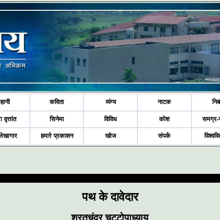
हानी
कविता
व्यंग्य
नाटक
निब
ा वृत्तांत
सिनेमा
विविध
कोश
समग्र-
लेखागार
हमारे प्रकाशन
खोज
संपर्क
विश्ववि
पथ के दावेदार
शरतचंद्र चट्टोपाध्याय