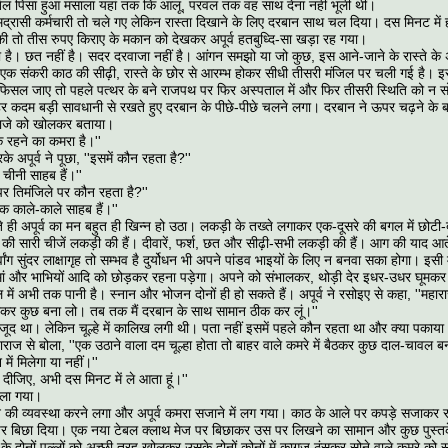
तेल पिसा हुआ मसाला यहां तक कि आलू, परवल तक वह साथ देना नहीं भूली थीं।
मद्रासी कर्मचारी तो चले गए लेकिन रास्ता दिखाने के लिए दरबान साथ चल दिया। दस मिनट में 
की तो तीस रुपए किराए के मकान को देखकर अपूर्व हतबुध्दि-सा खड़ा रह गया।
दा है। छत नहीं है। सदर दरवाजा नहीं है। आंगन समझो या जो कुछ, इस आने-जाने के रास्ते क
। एक संकरी काठ की सीढ़ी, रास्ते के छोर से आरम्भ होकर सीधी तीसरी मंजिल पर चली गई है। इस
फिसल जाए तो पहले पत्थर के बने राजपथ पर फिर अस्पताल में और फिर तीसरी स्थिति को न स
 कदम बड़ी सावधानी से रखते हुए दरबान के पीछे-पीछे चलने लगा। दरबान ने ऊपर चढ़ने के बाद
वाजे को खोलकर बताया।
 रहने का कमरा है।''
े अपूर्व ने पूछा, ''इसमें कौन रहता है?''
चीनी साहब हैं।''
'ऊपर तिमंजिले पर कौन रहता है?''
क काले-काले साहब हैं।''
ते ही अपूर्व का मन बहुत ही खिन्न हो उठा। लकड़ी के तख्ते लगाकर एक-दूसरे की बगल में छोटी-
की सारी चीजें लकड़ी की हैं। दीवारें, फर्श, छत और सीढ़ी-सभी लकड़ी की हैं। आग की याद आते
ांग सुंदर लाक्षागृह तो सम्भव है दुर्योधन भी अपने पांडव भाइयों के लिए न बनवा सका होगा। इसी म
 मां और भाभियों आदि को छोड़कर रहना पड़ेगा। अपने को संभालकर, थोड़ी देर इधर-उधर घूम
में अभी तक पानी है। स्नान और भोजन दोनों ही हो सकते हैं। अपूर्व ने रसोइए से कहा, ''महाराज
ाकर कुछ बना लो। तब तक मैं दरबान के साथ सामान ठीक कर लूं।''
ौजूद था। लेकिन चूल्हे में कालिख लगी थी। पता नहीं इसमें पहले कौन रहता था और क्या पका
ाराज से बोला, ''एक उठाने वाला दम चूल्हा होता तो बाहर वाले कमरे में बैठकर कुछ दाल-चावल 
में मिलेगा या नहीं।''
े दीजिए, अभी दस मिनट में ले आता हूं।''
चला गया।
े की व्यवस्था करने लगा और अपूर्व कमरा सजाने में लग गया। काठ के आले पर कपड़े सजाकर 
 बिछा दिया। एक नया टेबल क्लाथ मेज पर बिछाकर उस पर लिखने का सामान और कुछ पुस्तके
े दोनों पल्लों को अच्छी तरह खोलकर उसके दोनों कोनों में कागज ठूंसकर सोने वाले कमरे को स