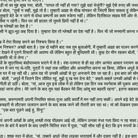
ौ रुपए की वृध्दि कर दी जाएगी।''
 ही मां का मुंह सूख गया, बोली, ''पागल तो नहीं हो गया? तुझे वहां भेजूंगी? मुझे ऐसे रुपए की जरू
 बोला, ''तुम्हें न सही, मुझे तो है। तुम्हारी आज्ञा से भीख मांगकर भी जिंदगी बिता सकता हूं ल
तुम्हारे बेटे के न जाने से वोथा कम्पनी का काम रुकेगा नहीं। लेकिन प्रिंसिपल साहब मेरी ओर से 
मा न रहेगी। फिर घर की हालत तो तुमसे छिपी नहीं है मां।''
ह म्लेच्छों का देश है।''
िसी ने झूठ-मूठ कह दिया है। तुम्हारा देश तो म्लेच्छों का देश नहीं है। फिर भी जो मनमानी करना चा
ाख में तेरा विवाह करने का निश्चय किया है।''
दम निश्चय? अच्छी बात है। एक दो महीने बाद जब तुम बुलाओगी, मैं तुम्हारी आज्ञा का पालन कर
देखने में पुराने विचारों की अवश्य थी लेकिन बहुत ही बुध्दिमती थी। कुछ देर मौन रहकर बोली, 
हमति भी ले लेना।''
 के सुप्रसिध्द बंद्योपाध्याय घराने में से है। वंश-परम्परा से ही वह लोग अत्यंत आचार परायण 
मन में जग गए थे-पति, पुत्रों ने जहां तक लांछित और अपमानित करना था किया, लेकिन अपूर्व
 घर में रह रही थी। आज वह भी उनकी आंखों से दूर अनजाने देश जा रहा है। इस बात को 
 बोली, ''अपूर्व मैं जितने दिन जीवित रहूं, मुझे दु:ख मत देना बेटे,'' कहते-कहते उनकी आंखों से 
ी गीली हो उठीं। बोला, ''मां, आज तुम इस लोक में हो लेकिन एक दिन जब स्वर्गवास की पुकार आएग
 वहां जाना होगा। मेरे जाने के बाद तुम यहां बैठकर मेरे लिए आंसू मत बहाती रहना'', इतना क
मय, करुणामयी अपनी नियमित संध्या-पूजा आदि कार्यों में मन नहीं लगा सकीं। अपने बड़े बेटे क
कचहरी से लौटकर जलपान करने के बाद क्लब जाने की तैयारी कर रहा था। मां को देखकर एकद
''एक बात पूछने आई हूं, विनू!''
''
े मां अपनी आंखों के आंसू अच्छी तरह पोंछकर आई थी, लेकिन उनका रुंधा गला छिपा न रह सक
न के बारे में बताने के बाद उन्होंने चिंतित स्वर में पूछा, ''यही सोच रही हूं बेटा कि इन रुपयों के ल
। शुष्क स्वर में बोला, ''मां, तुम्हारे अपूर्व जैसा लड़का भारतवर्ष में और दूसरा नहीं है। इस बा