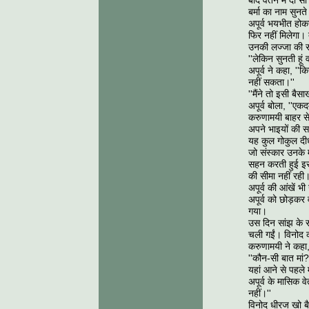
बाद वेतन में दौ स
बर्मा का नाम सुनते
अपूर्व भयभीत होकर
फिर नहीं मिलेगा। 
उनकी लज्जा की सी
''लेकिन सुनती हूं व
अपूर्व ने कहा, ''क
नहीं सकता।''
''मैंने तो इसी बैस
अपूर्व बोला, ''एक
करुणामयी बाहर से 
अपने भाइयों की स
यह कुल गोकुल दीधी
जो संस्कार उनके 
सहन करती हुई इस
की सीमा नहीं रही।
अपूर्व की आंखें भ
अपूर्व को छोड़कर
गया।
उस दिन सांझ के स
चली गईं। विनोद 
करुणामयी ने कहा, 
''कौन-सी बात मां?
यहां आने से पहल
अपूर्व के मासिक वेत
नहीं।''
विनोद धीरज खो बैठा