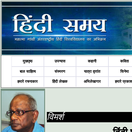
मुखपृष्ठ
उपन्यास
कहानी
कविता
बाल साहित्य
संस्मरण
यात्रा वृत्तांत
सिनेमा
हमारे रचनाकार
हिंदी लेखक
अभिलेखागार
हमारे प्रका
विमर्श