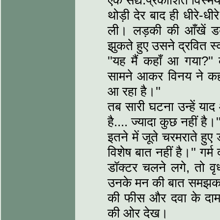
एक सद्य:प्रकाशित विस्म
थोड़ी देर बाद ही धीरे-धीर
ली। लड़की की आँखें डब
झुकते हुए उसने द्रवित स्व
''यह मैं कहाँ आ गया?'' 
सामने आकर विनय ने कहा,
आ रहा है।''
तब सारी घटना उन्हें याद आ
है.... ज्यादा कुछ नहीं है।'
इतने में जूते चरमराते हुए
विशेष बात नहीं है।'' गर्म
डॉक्टर चलने लगे, तो वृ
उनके मन की बात समझकर कह
की फीस और दवा के दाम
की ओर देख।