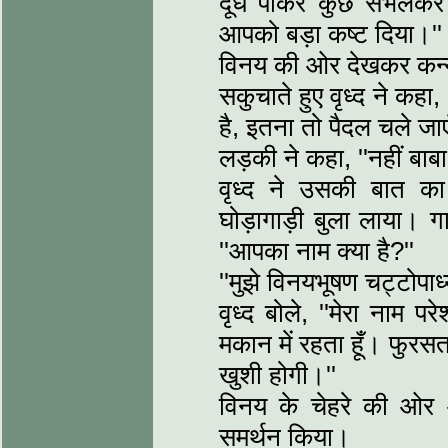
दूध पीकर कुछ सँभलकर 
आपको बड़ा कष्ट दिया।''
विनय की ओर देखकर कन्या 
सकुचाते हुए वृध्द ने कहा,
है, इतना तो पैदल चले जाए
लड़की ने कहा, ''नहीं बाब
वृध्द ने उसकी बात क
घोड़ागाड़ी बुला लाया। गा
''आपका नाम क्या है?''
''मुझे विनयभूषण चट्टोपाध्
वृध्द बोले, ''मेरा नाम प
मकान में रहता हूँ। फुरसत
खुशी होगी।''
विनय के चेहरे की ओर
समर्थन किया।