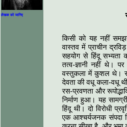
लेखक को जानिए
किसी को यह नहीं समझना 
वास्तव में प्राचीन द्रवि
सहयोग से हिंदू सभ्यता क
तत्व-ज्ञानी नहीं थे। 
वस्तुकला में कुशल थे। स
देवता की वधू कला-वधू थी। 
रस-प्रवणता और रूपोद्भाव
निर्माण हुआ। यह सामग्री
हिंदू थी। दो विरोधी प्रवृ
एक आश्चर्यजनक संपदा 
करना सीखा है, और भूमा को