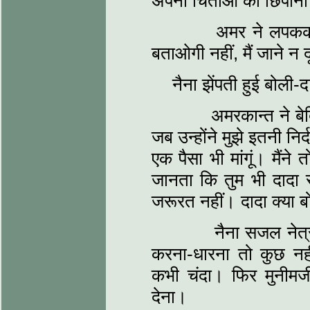
अपनी चिंताओं को छिपान
अमर ने लपककर उ
बताओगी नहीं, मैं जाने न 
नैना झेंपती हुई बोली-
अमरकान्त ने बेदिली
जब उन्होंने मुझे इतनी निर
एक पैसा भी मांगूं। मैंने 
जानता कि तुम भी दादा स
जरूरत नहीं। दादा क्या ब
नैना सजल नेत्र हो
करना-धारना तो कुछ नह
कभी चंदा। फिर मुनीमजी
देना।