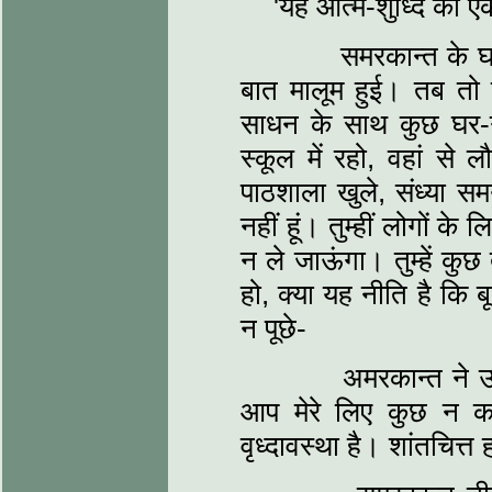
'यह आत्म-शुध्दि का 
समरकान्त के घाव 
बात मालूम हुई। तब तो तु
साधन के साथ कुछ घर-ग
स्कूल में रहो, वहां से ल
पाठशाला खुले, संध्‍या स
नहीं हूं। तुम्हीं लोगों 
न ले जाऊंगा। तुम्हें कु
हो, क्या यह नीति है कि 
न पूछे-
अमरकान्त ने उद़डं
आप मेरे लिए कुछ न क
वृध्दावस्था है। शांतचि