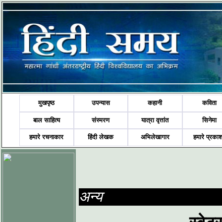
मुखपृष्ठ
उपन्यास
कहानी
कविता
बाल साहित्य
संस्मरण
यात्रा वृत्तांत
सिनेमा
हमारे रचनाकार
हिंदी लेखक
अभिलेखागार
हमारे प्रका
अन्य