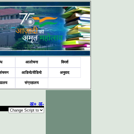
ंध
आलोचना
विमर्श
संचयन
आडियो/वीडियो
अनुवाद
द्यालय
संग्रहालय
अ+
अ-