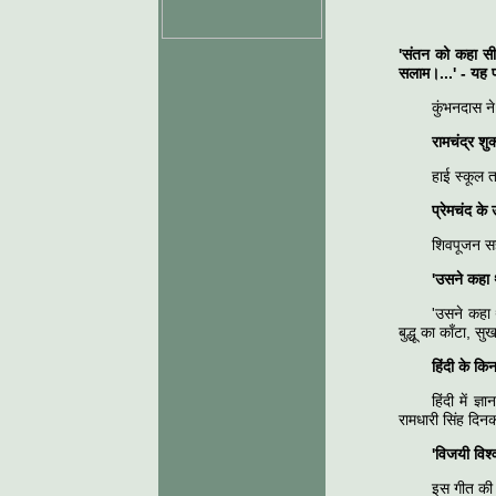
'संतन को कहा स
सलाम।...' - यह 
कुंभनदास न
रामचंद्र शु
हाई स्कूल त
प्रेमचंद के
शिवपूजन स
'उसने कहा थ
'उसने कहा 
बुद्धू का काँटा, 
हिंदी के कि
हिंदी में ज
रामधारी सिंह दिनक
'विजयी विश्
इस गीत की र