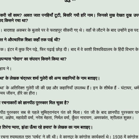
ीकरी सों काम? आवत जात पनहियाँ टूटी, बिसरि गयौ हरि नाम। जिनको मुख देखत दुख उप
पद किसने रचा था?
े। बादशाह अकबर के बुलावे पर वे फतहपुर सीकरी गए थे। वहाँ से लौटने के बाद उन्होंने इस 
क्ल ने औपचारिक शिक्षा कहाँ तक पाई थी?
क। इंटर में कुछ दिन पढ़े, फिर पढ़ाई छोड़ दी। बाद में वे काशी विश्वविद्यालय के हिंदी विभाग के
 उपन्यास 'गोदान' का संपादन किसने किया था?
हाय ने।
ा' के लेखक चंद्रधर शर्मा गुलेरी की अन्य कहानियों के नाम बताइए।
था' के अतिरिक्त गुलेरी जी की छह और कहानियाँ उपलब्ध हैं। इन के शीर्षक हैं - घंटाघर, धर
सुखमय जीवन, हीरे का हीरा।
न रचनाकारों को ज्ञानपीठ पुरस्कार मिल चुका है?
्ञानपीठ पुरस्कार सब से पहले सुमित्रानंदन पंत को मिला। पंत जी के बाद ज्ञानपीठ पुरस्कार पान
र, अज्ञेय, महादेवी वर्मा, नरेश मेहता, निर्मल वर्मा, कुँवर नारायण, अमरकांत, श्रीलाल शुक्ल।
व तिरंगा प्यारा, झंडा ऊँचा रहे हमारा' के लेखक का नाम बताइए।
चना श्यामलाल गुप्त 'पार्षद' ने की थी। वे कानपुर के कांग्रेस कार्यकर्ता थे। 1938 में कांग्रेस