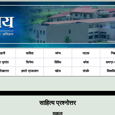
हानी
कविता
व्यंग्य
नाटक
निब
ा वृत्तांत
सिनेमा
विविध
कोश
समग्र-
लेखागार
हमारे प्रकाशन
खोज
संपर्क
विश्ववि
साहित्य प्रश्नोत्तर
मुकुल