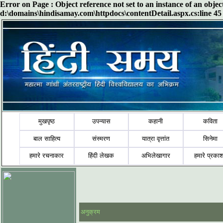
Error on Page : Object reference not set to an instance of an obje
d:\domains\hindisamay.com\httpdocs\contentDetail.aspx.cs:line 45
मुखपृष्ठ
उपन्यास
कहानी
कविता
बाल साहित्य
संस्मरण
यात्रा वृत्तांत
सिनेमा
हमारे रचनाकार
हिंदी लेखक
अभिलेखागार
हमारे प्रका
अनुक्रम