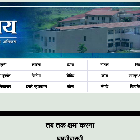
हानी
कविता
व्यंग्य
नाटक
निब
ा वृत्तांत
सिनेमा
विविध
कोश
समग्र-
लेखागार
हमारे प्रकाशन
खोज
संपर्क
विश्ववि
तब तक क्षमा करना
घुघूतीबासूती