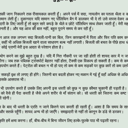
उसकी जान निकलने तक रीसायकल करती हूँ। अपने पर्स में सदा, नायलोन का पतला थैला व 
ें समान लेती हूँ। दुकानदार यदि सामान नए पॉलिथिन बैग में डालकर भी दे तो उसे वापस देकर अप
ारी के लिए जाती हूँ तो बहुत सारे कपड़े के थैले व छोटे पॉलिथिन साथ लेकर जाती हूँ। मेरी म
ं जानती है। और यह आज की बात नहीं, बहुत पुराने समय से कर रही हूँ।
कर आज तक लगभग सदा बिजली-पानी का बिल, जिन कारखानों में पिता और फिर पति काम करते 
न्तु कहीं भी अधिक बिजली खाने वाला साधारण बल्ब नहीं लगाती। बिजली की बचत के पीछे हाथ ध
कोई प्राणी मेरी इस आदत से परेशान होता है।
ोग करने का मुझे बहुत दुख है। यदि मैं नित नौकरी पर जा रही होती तो शायद कार में न ज
ी होगा। जब तक पब्लिक ट्रांसपोर्ट बेहतर नहीं होता, टैक्सी एक विकल्प हो सकती है। कम से क
ो उपयोग करते हैं। पेट्रोल की बचत न भी हो पाए तो कम से कम सड़कों पर कुछ कारें तो कम उतर
में सकड़ों वृक्ष तो लगाए ही होंगे। जितनी बार बदली होकर नए मकान में गई हूँ वहाँ अधिक से अध
ं, उसके आसपास भी।
भी उपयोग करते हैं उसके लिए अपनी इस धरती को कुछ न कुछ कीमत चुकानी ही पड़ती है। व
 को वैसे ही पैदा करती है जैसे अपने शरीर से माँ संतान को। सो धरती को जितना कम कष्ट द
नी रहेगी।
स के बाद भी धरती के प्रति न जाने कितने पाप करती ही रहती हूँ। आशा है कि समय के स
ि और सतर्क रहूँगी। शायद अन्य भी हो जाएँगे। समझदारी से नहीं तो कानून के डंडे से डरकर।
ति हमें क्षमा करना। हाँ, बीच-बीच में बिना जीवन लिए हल्के-फुल्के पाठ भी पढ़ाती रहना।