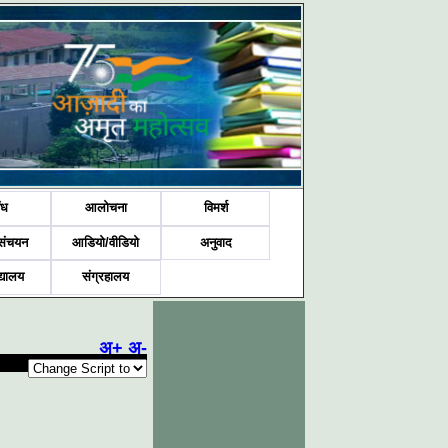
ंध
आलोचना
विमर्श
संचयन
आडियो/वीडियो
अनुवाद
द्यालय
संग्रहालय
अ+
अ-