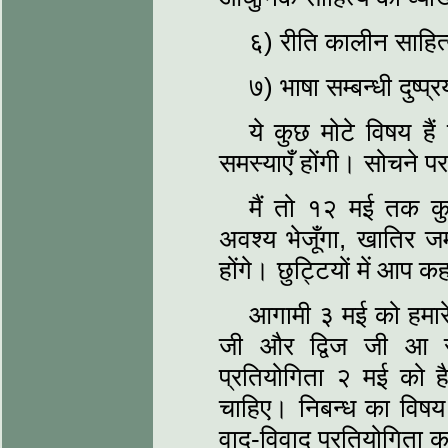
६) रीति कालीन साहित्
७) भाषा सम्‍बन्‍धी दुष
ये कुछ मोटे विषय है
समस्‍याएँ होंगी। सोचने 
मैं तो १२ मई तक कु
अवश्‍य भेजूँगा, खातिर 
होंगे। छुट्टियों में आप कहा
आगामी ३ मई को हमारे 
जी और द्विज जी आ रहे
प्रतियोगिता २ मई को ह
चाहिए। निबन्‍ध का विषय ह
वाद-विवाद प्रतियोगिता क