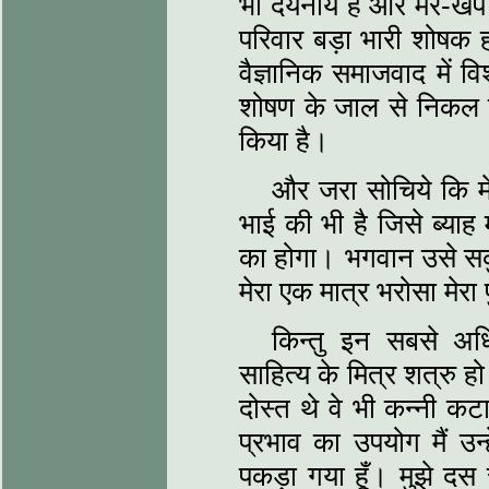
भी दयनीय हैं और मर-ख
परिवार बड़ा भारी शोषक
वैज्ञानिक समाजवाद में व
शोषण के जाल से निकल नह
किया है।
और जरा सोचिये कि मेर
भाई की भी है जिसे ब्‍याह म
का होगा। भगवान उसे सकुश
मेरा एक मात्र भरोसा मेरा 
किन्‍तु इन सबसे अध
साहित्‍य के मित्र शत्रु हो
दोस्‍त थे वे भी कन्‍नी कट
प्रभाव का उपयोग मैं उन्‍
पकड़ा गया हूँ। मुझे दस