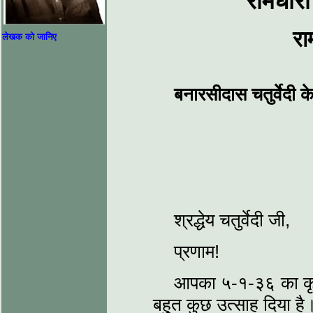
रामधारी
रा
लेखक को जानिए
बनारसीदास चतुर्वेदी क
श्रद्धेय चतुर्वेदी जी,
प्रणाम!
आपका ५-१-३६ का कृपा
बहुत कुछ उत्‍साह दिया है