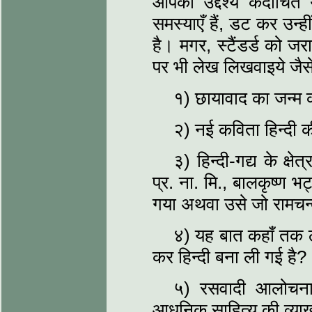
आपका उद्देश्य कदाचित य
समस्‍याएँ हैं, डट कर उन
है। मगर, स्‍टैंडर्ड को 
पर भी लेख लिखवाइये जैसे
१) छायावाद का जन्‍म
२) नई कविता हिन्‍दी 
३) हिन्‍दी-गद्य के क्ष
प्र. ना. मि., बालकृष्‍ण भट्
गया अथवा उसे जो रामचन्‍द
४) यह बात कहाँ तक ठीक
कर हिन्‍दी बना ली गई है?
५) रसवादी आलोचना 
आधुनिक साहित्‍य की व्‍याख