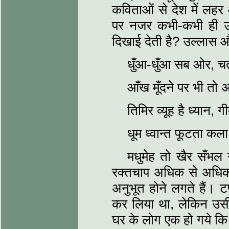
कविताओं से देश में ल
पर नजर कभी-कभी ही उ
दिखाई देती है? उल्‍लास
धुँआ-धुँआ सब ओर, चतु
आँख मूँदने पर भी तो
तिमिर व्यूह है ध्‍यान,
धूम ध्‍वान्‍त फूटता क
मधुमेह तो खैर सँभल ग
रक्‍तचाप अधिक से अधिक 
अनुभूत होने लगते हैं। टण
कर लिया था, लेकिन उसी
घर के लोग एक हो गये कि 