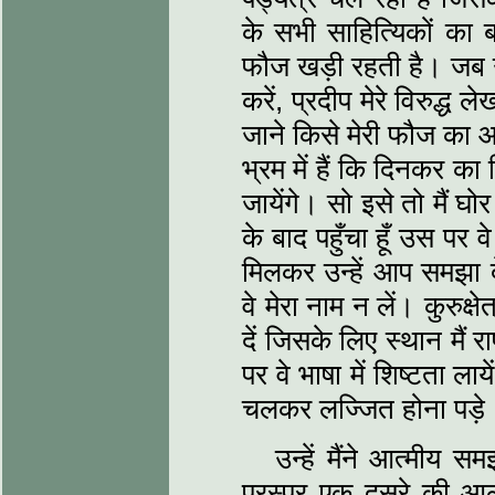
के सभी साहित्‍यिकों क
फौज खड़ी रहती है। जब उ
करें, प्रदीप मेरे विरुद्ध 
जाने किसे मेरी फौज का आ
भ्रम में हैं कि दिनकर का 
जायेंगे। सो इसे तो मैं घो
के बाद पहुँचा हूँ उस पर 
मिलकर उन्‍हें आप समझा द
वे मेरा नाम न लें। कुरुक्ष
दें जिसके लिए स्‍थान मैं रा
पर वे भाषा में शिष्‍टता ल
चलकर लज्जित होना पड़े
उन्‍हें मैंने आत्‍मीय 
परस्‍पर एक दूसरे की आलो