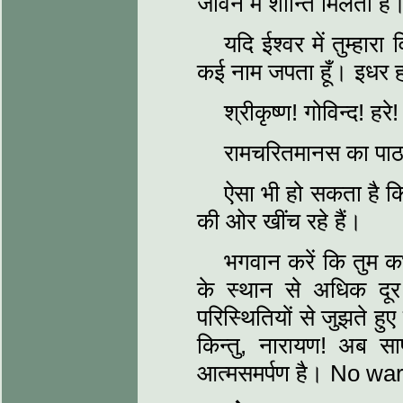
जीवन में शान्ति मिलती है
यदि ईश्‍वर में तुम्‍हा
कई नाम जपता हूँ। इधर हा
श्रीकृष्‍ण! गोविन्‍द! हर
रामचरितमानस का पाठ
ऐसा भी हो सकता है क
की ओर खींच रहे हैं।
भगवान करें कि तुम कभ
के स्‍थान से अधिक दूर 
परिस्‍थितियों से जुझते हुए
किन्‍तु, नारायण! अब सा
आत्‍मसमर्पण है। No w