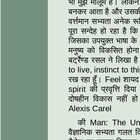
भी मुझे मालूम है। लेकि
बनकर आता है और उसकी उ
वर्त्तमान सभ्‍यता अनेक र
पूरा सन्‍देह हो रहा है 
जिसका उपयुक्‍त भाषा के अभ
मनुष्‍य को विकसित होन
बर्ट्रेण्‍ड रसल ने लिखा है
to live, instinct to thi
रख रहा हूँ। Feel शायद 
spirit की प्रवृत्ति दिया
दोषहीन विकास नहीं हो
Alexis Carel
की Man: The Unk
वैज्ञानिक सभ्‍यता गलत 