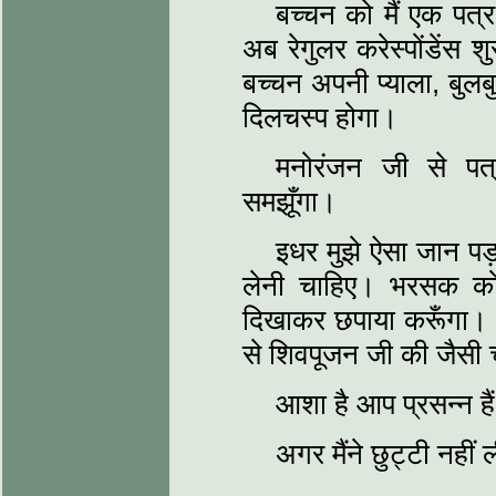
बच्‍चन को मैं एक पत
अब रेगुलर करेस्‍पोंडेंस 
बच्‍चन अपनी प्‍याला, ब
दिलचस्‍प होगा।
मनोरंजन जी से पत्र
समझूँगा।
इधर मुझे ऐसा जान पड़त
लेनी चाहिए। भरसक को
दिखाकर छपाया करूँगा। आ
से शिवपूजन जी की जैसी चा
आशा है आप प्रसन्‍न है
अगर मैंने छुट्टी नहीं