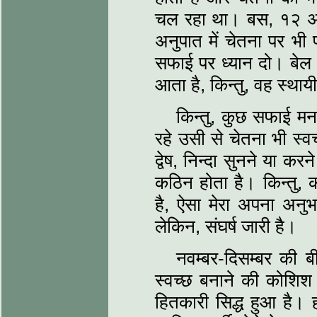
चल रहा था। बस, १२ अप्
अनुपात में चेतना पर भी प
सफाई पर ध्‍यान दो। बेल
आता है, किन्‍तु, वह स्‍थाय
किन्‍तु, कुछ सफाई मन
रहे उसी से चेतना भी स्‍वच्‍
द्वेष, निन्‍दा सुनने या करन
कठिन होता है। किन्‍तु
है, ऐसा मेरा अपना अनुभव
लेकिन, संघर्ष जारी है।
नवम्‍बर-दिसम्‍बर की 
स्‍वच्‍छ बनाने की कोशिश 
हितकारी सिद्ध हुआ है। ह