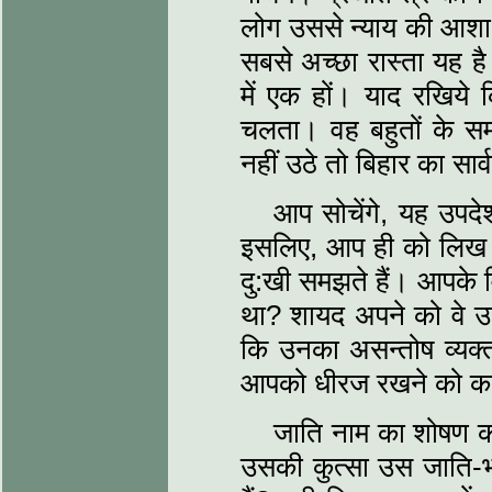
लोग उससे न्‍याय की आशा क
सबसे अच्‍छा रास्‍ता यह
में एक हों। याद रखिये 
चलता। वह बहुतों के स
नहीं उठे तो बिहार का स
आप सोचेंगे, यह उपदेश म
इसलिए, आप ही को लिख भ
दु:खी समझते हैं। आपके वि
था? शायद अपने को वे उप
कि उनका असन्‍तोष व्‍यक
आपको धीरज रखने को कहता
जाति नाम का शोषण करक
उसकी कुत्‍सा उस जाति-