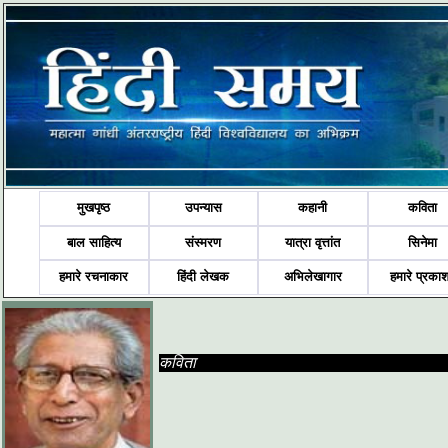
मुखपृष्ठ
उपन्यास
कहानी
कविता
बाल साहित्य
संस्मरण
यात्रा वृत्तांत
सिनेमा
हमारे रचनाकार
हिंदी लेखक
अभिलेखागार
हमारे प्रका
कविता