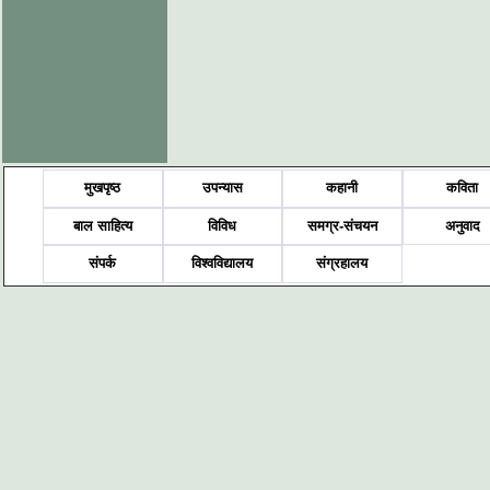
मुखपृष्ठ
उपन्यास
कहानी
कविता
बाल साहित्य
विविध
समग्र-संचयन
अनुवाद
संपर्क
विश्वविद्यालय
संग्रहालय