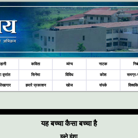
हानी
कविता
व्यंग्य
नाटक
निब
ा वृत्तांत
सिनेमा
विविध
कोश
समग्र-
लेखागार
हमारे प्रकाशन
खोज
संपर्क
विश्ववि
यह बच्चा कैसा बच्चा है
इब्ने इंशा