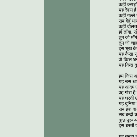
कहीं कपड़ो
यह रेशम है
कहीं गल्ले
सब गेहूँ धान
कहीं दौलत 
हाँ ताँबा, 
तुम जो माँग
तुम जो चाह
इस भूख के 
यह कैसा स
वो किस धरत
यह किस दु
हम जिस आदम
यह उस आदम
यह आदम ए
वह गोरा है
यह धरती ए
यह दुनिया 
सब इक दाता 
सब बन्दों 
कुछ पूरब-पच
इस धरती प
यह तनहा बच