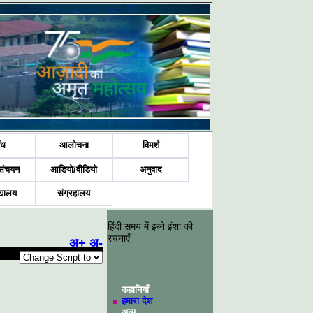
ंध
आलोचना
विमर्श
संचयन
आडियो/वीडियो
अनुवाद
द्यालय
संग्रहालय
हिंदी समय में इब्ने इंशा की
रचनाएँ
अ+
अ-
कहानियाँ
हमारा देश
अन्य