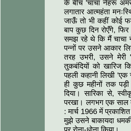
के बीच 'चाचा नेहरू अमर 
लगातार आत्महंता मनःस्थ
जाऊँ तो भी कहीं कोई फर्
बाप कुछ दिन रोएँगे, फि
समझ रहे थे कि मैं चाचा न
पन्नों पर उसने आकार ल
तरह उभरी, उसने मेरी 
तुकबंदियों को खारिज 
पहली कहानी लिखी 'एक सें
ही कुछ महीनों तक पड़ी 
दिया। सारिका से, स्वीक
परखा। लगभग एक साल बाद च
: मार्च 1966 में प्रकाश
मुझे उसने बाकायदा धमकी
पर रोना-धोना किया।