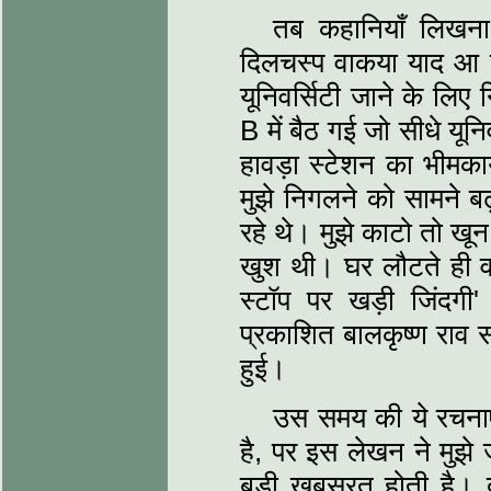
तब कहानियाँ लिख
दिलचस्प वाकया याद आ रह
यूनिवर्सिटी जाने के ल
B में बैठ गई जो सीधे यून
हावड़ा स्टेशन का भीमका
मुझे निगलने को सामने ब
रहे थे। मुझे काटो तो खू
खुश थी। घर लौटते ही
स्टॉप पर खड़ी जिंदगी
प्रकाशित बालकृष्‍ण राव स
हुई।
उस समय की ये रचना
है, पर इस लेखन ने मुझे 
बड़ी खूबसूरत होती है। 