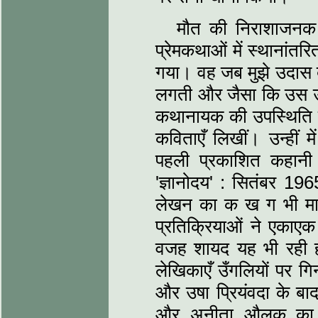
मौत की निराशाजनक स
प्रेमकथाओं में स्थानां
गया। वह जब मुझे उदास दे
लगती और जैसा कि उस उम्र
कथानायक की उपस्थिति के
कविताएँ लिखीं। उन्हीं 
पहली प्रकाशित कहानी
'ज्ञानोदय' : सितंबर 19
लेखन का क ख ग भी माल
प्रतिक्रियाओं ने एका
वजह शायद यह भी रही हो
लेखिकाएँ उँगलियों पर गि
और उषा प्रियंवदा के बा
और अनीता औलक का थ