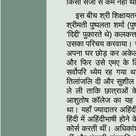
किसी सजा से कम नहीं थ
इस बीच श्री शिक्षायत
श्रीमती पुष्पलता शर्मा (
'दिद्दी' पुकारते थे) कलक
उसका परिचय करवाया। सुश
अपना घर छोड़ कर अकेल
और फिर उसे एमए के ल
सर्वोपरि ध्येय रह गया 
तिलांजलि दी और सुशील क
ले ली ताकि छात्राओं क
आशुतोष कॉलेज का यह प
था। यहाँ ज्यादातर अहिंदी
हिंदी में अहिंदीभाषी होने
कोर्स करती थीं। अधिकांश 