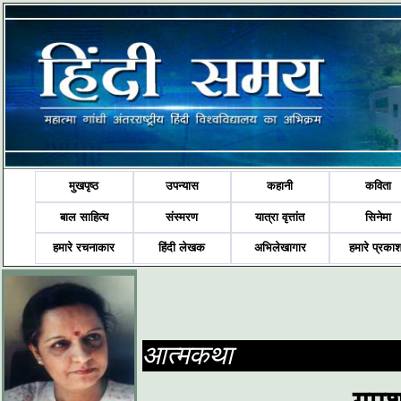
मुखपृष्ठ
उपन्यास
कहानी
कविता
बाल साहित्य
संस्मरण
यात्रा वृत्तांत
सिनेमा
हमारे रचनाकार
हिंदी लेखक
अभिलेखागार
हमारे प्रका
आत्मकथा