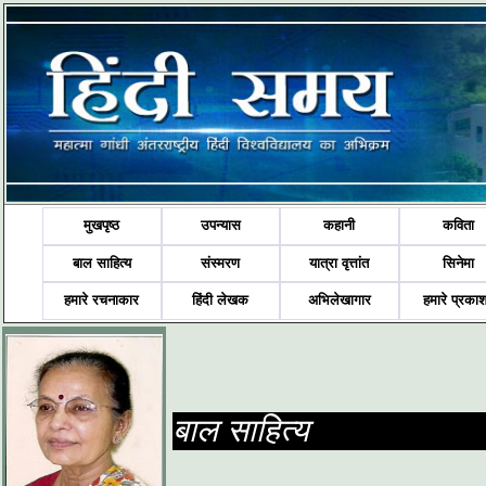
मुखपृष्ठ
उपन्यास
कहानी
कविता
बाल साहित्य
संस्मरण
यात्रा वृत्तांत
सिनेमा
हमारे रचनाकार
हिंदी लेखक
अभिलेखागार
हमारे प्रका
बाल साहित्य