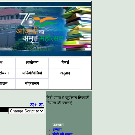
ंध
आलोचना
विमर्श
संचयन
आडियो/वीडियो
अनुवाद
द्यालय
संग्रहालय
हिंदी समय में सूर्यकांत त्रिपाठी
निराला की रचनाएँ
अ+
अ-
उपन्यास
अप्सरा
चोटी की पकड़