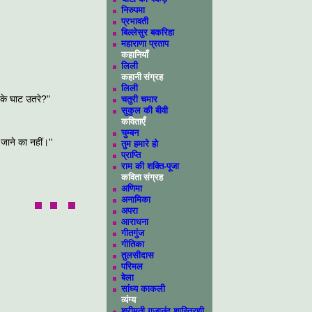
निरुपमा
प्रभावती
बिल्लेसुर बकरिहा
महाराणा प्रताप
कहानियाँ
लिली
कहानी संग्रह
लिली
 के घाट उतरे?"
चतुरी चमार
सुकुल की बीवी
कविताएँ
चुम्बन
 जाने का नहीं।''
तुम हमारे हो
प्राप्ति
राम की शक्ति-पूजा
कविता संग्रह
अणिमा
अनामिका
अपरा
आराधना
गीतगुंज
गीतिका
तुलसीदास
परिमल
बेला
सांध्‍य काकली
व्यंग्य
श्रीमती गजानंद शास्त्रिणी