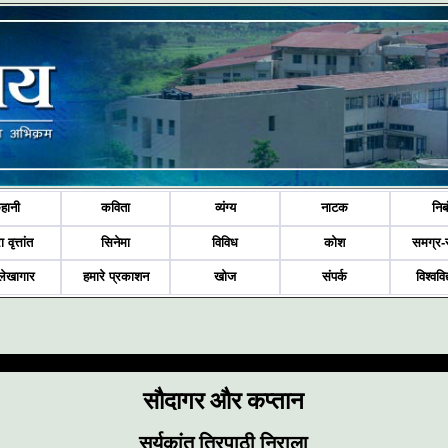
हानी
कविता
व्यंग्य
नाटक
निब
ा वृत्तांत
सिनेमा
विविध
कोश
समग्र-
लेखागार
हमारे प्रकाशन
खोज
संपर्क
विश्ववि
सौदागर और कप्तान
सूर्यकांत त्रिपाठी निराला