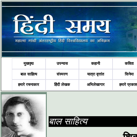
मुखपृष्ठ
उपन्यास
कहानी
कविता
बाल साहित्य
संस्मरण
यात्रा वृत्तांत
सिनेमा
हमारे रचनाकार
हिंदी लेखक
अभिलेखागार
हमारे प्रका
बाल साहित्य