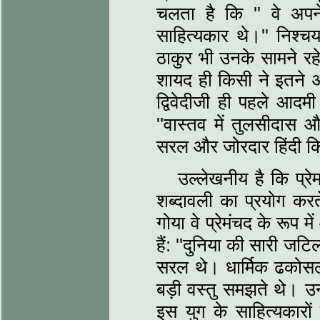
चलता है कि '' वे अपने 
साहित्‍यकार थे।'' निश्‍
ठाकुर भी उनके सामने रह
शायद ही किसी ने इतने अक
द्विवेदीजी ही पहले आदमी
''वास्‍तव में तुलसीदास औ
सरल और जोरदार हिंदी कि
उल्‍लेखनीय है कि प्रेम
शब्‍दावली का प्रयोग क
गोया वे प्रेमंचद के रूप 
हैं: ''दुनिया की सारी ज
सरल थे। धार्मिक ढकोसलों
बड़ी वस्‍तु समझते थे। उन्
इस युग के साहित्‍यकारों म