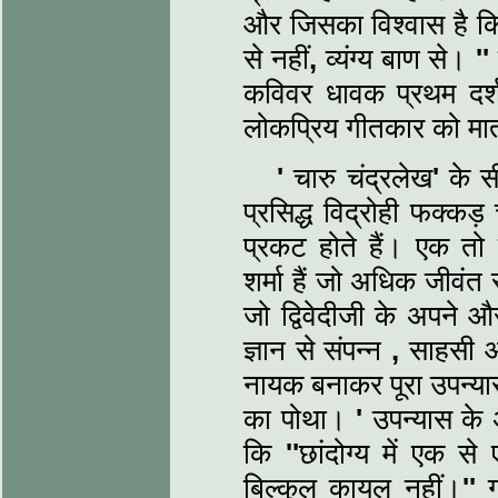
और जिसका विश्‍वास है 
से नहीं
,
व्‍यंग्य बाण से।
''
कविवर धावक प्रथम दर्
लोकप्रिय गीतकार को मात
'
चारु चंद्रलेख
'
के सी
प्रसिद्ध विद्रोही फक्कड़
प्रकट होते हैं। एक तो स
शर्मा हैं जो अधिक जीवंत 
जो द्विवेदीजी के अपने 
ज्ञान से संपन्‍न
,
साहसी और
नायक बनाकर पूरा उपन्‍या
का पोथा।
'
उपन्‍यास के 
कि
''
छांदोग्‍य में एक स
बिल्‍कुल कायल नहीं।
''
गा