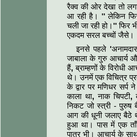
रैक्‍व की ओर देखा तो ल
आ रही है।
''
लेकिन फ
चली जा रही हो।
''
फिर भी
एकदम सरल बच्‍चों जैसे।
इनसे पहले
'
अनामदा
जाबाला के गुरु आचार्य औद
हैं
,
ब्राम्‍हणों के विरोधी आचार
थे। उनमें एक विचित्र प
के द्वार पर मणिधर सर्
काला था
,
नाक चिपटी
,
क
निकट जो स्‍त्री - पुरुष 
आग की धूनी जलाए बैठे थ
हुआ था। पास में एक ता
पात्र भी। आचार्य के स