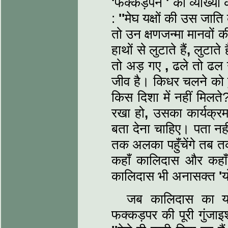
'
फक्कड़पन
'
की व्‍याख्‍
:
''
मेघ यक्षों की उस जाति 
तो उन क्षणजन्‍मा मानवों 
हाथों से लुटाते हैं
,
लुटाते है
तो अड़ गए
,
ढले तो ढल गए
जीव है। किधर चलने को ह
किस दिशा में नहीं मिलते
रखा हो
,
उसका कार्यक्रम 
बता देना चाहिए। पता नही
तक अलका पहुँचेंगे तब तक 
कहाँ का‍लिदास और कहा
कालिदास भी अनासक्‍त
'
य
जब कालिदास का यह 
फक्कड़पर की पूरी गुंजा