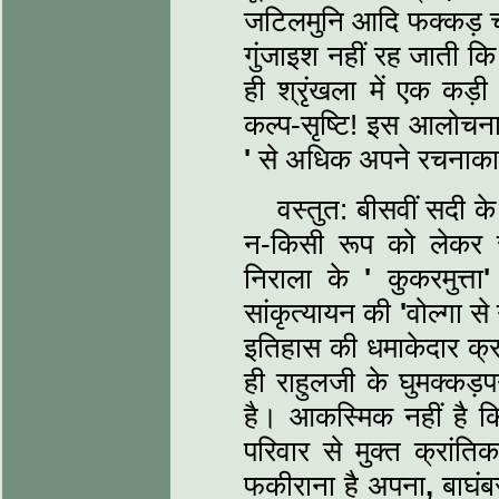
जटिलमुनि आदि फक्कड़ चरि
गुंजाइश नहीं रह जाती क
ही श्रृंखला में एक कड़ी 
कल्‍प-सृष्टि! इस आलोचनात
'
से अधिक अपने रचनाकाल क
वस्‍तुत: बीसवीं सदी क
न-किसी रूप को लेकर स
निराला के
'
कुकरमुत्ता
'
सांकृत्‍यायन की
'
वोल्‍गा से
इतिहास की धमाकेदार क्रां
ही राहुलजी के घुमक्कड़
है। आकस्मिक नहीं है क
परिवार से मुक्‍त क्रा
फकीराना है अपना
,
बाघंब