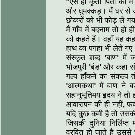
''
ऐसे ही कृती पिता का मैं
और घुमक्कड़। मैं घर से
छोकरों को भी फोड़ ले गय
मैं गाँव में बदनाम
तो हो ह
को कहते हैं। वहाँ यह क
हाथ का पगहा भी लेते गए
संस्‍कृत शब्‍द
'
बाण
'
में ज
भोजपुरी
'
बंड
'
और कहा संस
गल्‍प हाँकने का संकल्‍प 
'
आत्‍मकथा
'
में बाण ने ब
सहानुभूतिमय हृदय ने तो 
आवारापन की ही नहीं
,
फक्
यदि कुछ कमी है तो उसकी 
जिसकी दुनिया निर्लिप्‍त
द्रवित हो जाते हैं उससे