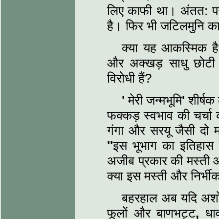
लिए काफी था। अंतत: प
है। फिर भी जटिलमुनि का
क्‍या यह आकस्मिक 
और अक्‍खड़ साधु छोटी जात
विरोधी हैं?
'
मेरी जन्‍मभूमि
'
शीर्षक 
फक्कड़ स्वभाव की चर्चा क
गंगा और सरयू जैसी दो म
''
इस भूभाग का इतिहास 
अजीब प्रकार की मस्‍ती औ
क्‍या इस मस्‍ती और निर्भीकत
बहरहाल अब यदि अश
फूलों और बाणभट्ट
,
धा