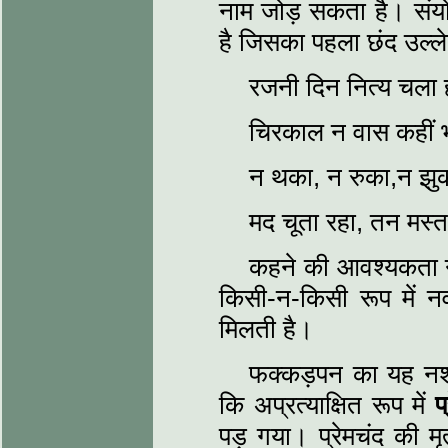
नाम जोड़ सकता है। सं
है जिसका पहला छंद उल्‍ल
रजनी दिन नित्‍य चला ह
चिरकाल न वास कहीं भ
न थका, न रुका,न झु
मद चूता रहा, तन मस्
कहने की आवश्‍यकता न
किसी-न-किसी रूप में न
मिलती है।
फक्कड़पन का यह नशा
कि अप्रत्‍याक्षित रूप में
प
पड़ गया। प्रेमचंद की मृत