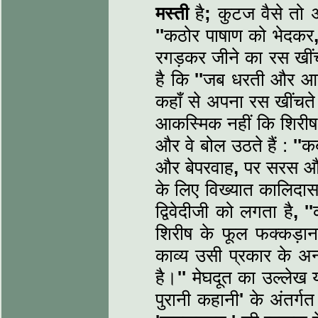
मस्‍ती
है
;
कुटज वैसे तो 
''
कठोर पाषाण को भेदकर
रगड़कर जीने का रस खींच
है कि
''
जब धरती और आसम
कहाँ से अपना रस खींचते र
आकस्मिक नहीं कि शिरीष 
और वे बोल उठते हैं :
''
कब
और बेपरवाह
,
पर सरस औ
के लिए विख्‍यात कालिदास
द्विवेदीजी को लगता है
,
''
शिरीष के फूल फक्‍कड़ान
काव्‍य उसी प्रकार के अन
है।
''
मेघदूत का उल्‍लेख
पुरानी कहानी
'
के अंतर्गत 