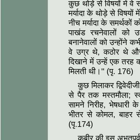
कुछ थोड़े से विषयों में
मर्यादा के थोड़े से विषय
नीच मर्यादा के समर्थकों 
पाखंड रचनेवालों को उन्
बनानेवालों को उन्‍होंने
वे उग्र थे, कठोर थे 
दिखाने में उन्‍हें एक तरह क
मिलती थी।'' (पृ. 176)
कुछ मिलाकर द्विवेदीजी 
से पैर तक मस्‍तमौला; स्
सामने निरीह, भेषधारी के
भीतर से कोमल, बाहर से क
(पृ.174)
कबीर की इस अभूतपूर्व