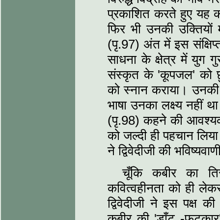
प्रकाशित करते हुए यह कह
फिर भी उनकी उक्तियों मे
(पृ.97) अंत में इस संक्षिप
साधना के क्षेत्र में युग गुर
संस्‍कृत के 'कूपजल' को छु
को स्‍नान कराया। उनकी भा
भाषा उनका लक्ष्‍य नहीं थ
(पृ.98) कहने की आवश्‍यकता
को जल्‍दी ही पहचान लिया 
ने द्विवेदीजी की भविष्‍यवा
चूँकि कबीर का ति
कवित्‍वहीनता को ही लेक
द्विवेदीजी ने इस पक्ष
कबीर की 'डाँट -फटकार'