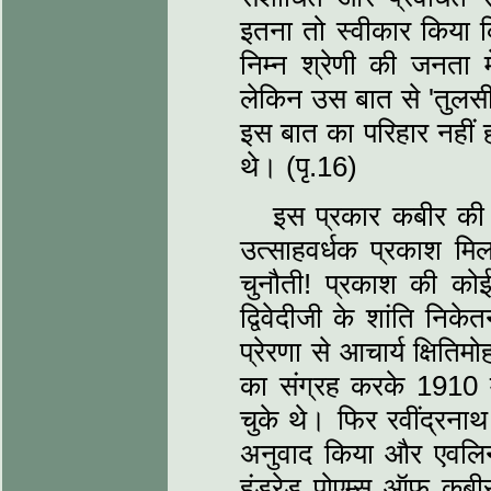
इतना तो स्‍वीकार किया क
निम्‍न श्रेणी की जनता मे
लेकिन उस बात से 'तुलसी
इस बात का परिहार नहीं 
थे। (पृ.16)
इस प्रकार कबीर की व
उत्‍साहवर्धक प्रकाश 
चुनौती! प्रकाश की को
द्विवेदीजी के शांति निक
प्रेरणा से आचार्य क्षितिम
का संग्रह करके 1910 म
चुके थे। फिर रवींद्रनाथ 
अनुवाद किया और एवलिन
हंड्रेड पोएम्‍स ऑफ कब