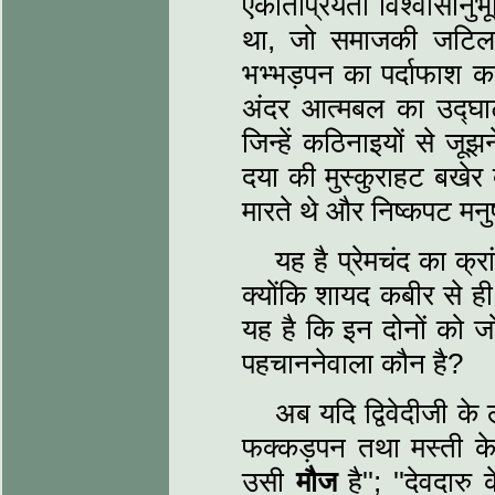
एकांतप्रियता विश्‍वासान
था, जो समाजकी जटिल
भभ्‍भड़पन का पर्दाफाश क
अंदर आत्‍मबल का उद्घाट
जिन्‍हें कठिनाइयों से 
दया की मुस्‍कुराहट बखेर द
मारते थे और निष्‍कपट मनुष्
यह है प्रेमचंद का क्र
क्‍योंकि शायद कबीर से ही
यह है कि इन दोनों को जो
पहचाननेवाला कौन है?
अब यदि द्विवेदीजी के 
फक्कड़पन तथा मस्‍ती के
उसी
मौज
है'';
''देवदारु