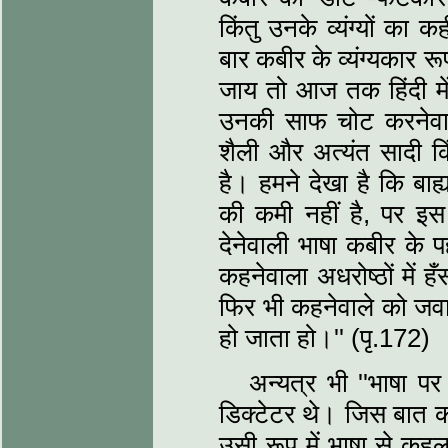
किंतु उनके व्‍यंग्‍यों का
बार कबीर के व्‍यंग्यकार र
जाय तो आज तक हिंदी में ऐ
उनकी साफ चोट करनेवाल
शैली और अत्‍यंत सादी कि
है। हमने देखा है कि बाह
की कमी नहीं है, पर 
देनेवाली भाषा कबीर के पह
कहनेवाला अधरोष्‍ठों में
फिर भी कहनेवाले को जवा
हो जाता हो।'' (पृ.172)
अन्‍यत्र भी ''भाषा 
डिक्‍टेटर थे। जिस बात को
उसी रूप में भाषा से कहल