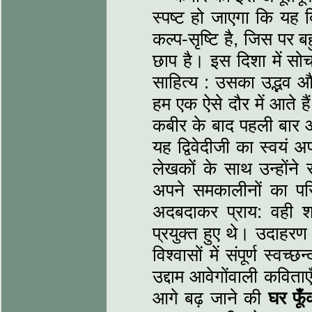
स्‍पष्‍ट हो जाएगा कि यह 
कल्‍प-सृष्टि है, जिस प
छाप है। इस दिशा में सोच
साहित्‍य : उसका उद्भव
हम एक ऐसे दौर में आते है
कबीर के बाद पहली बार 
यह द्विवेदीजी का स्‍वयं 
लेखकों के साथ उन्‍होंने
अपने समकालीनों का परिच
अदबदाकर प्राय: वही शब्
प्रयुक्‍त हुए थे। उदाहरण 
विश्‍वासों में संपूर्ण स्‍वच्‍छ
उद्दाम आवेगोंवाली कविता
आगे बढ़ जाने की
घर फूँ