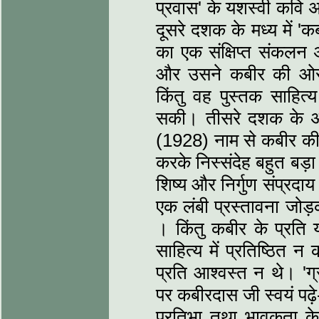
प्रवास' के यशस्‍वी कवि अय
दूसरे दशक के मध्‍य में 
का एक संक्षिप्‍त संकलन
और उसने कबीर की ओर साह
किंतु वह पुस्‍तक साहित्‍
सकी। तीसरे दशक के अंत म
(1928) नाम से कबीर की 
करके निस्संदेह बहुत बड़ा
शिष्‍य और निर्गुण संप्रदाय
एक लंबी प्रस्‍तावना जोड
। किंतु कबीर के प्रति य
साहित्‍य में प्रतिष्ठित न
प्रति आश्‍वस्‍त न थे। 'ग्
पर कबीरदास जी स्‍वयं पढ़
प्रतिभा तथा भावुकता क