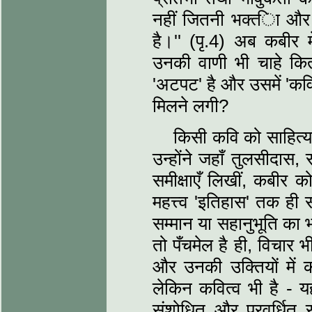
नहीं जितनी भक्त्‍िा और
है।'' (पृ.4) अब कबीर 
उनकी वाणी भी चाहे कितन
'अटपट' है और उसमें 'कवित्‍व
मिलने लगी?
किसी कवि को साहित्‍य म
उन्‍होंने जहाँ तुलसीदास,
समीक्षाएँ लिखीं, कबीर 
महत्त्‍व 'इतिहास' तक ही
सम्‍मान या सहानुभूति का 
तो पँचमेल है ही, विचार भ
और उनकी उक्तियों में क
लेकिन कवित्‍व भी है - य
संशोधित और प्रवर्धित 