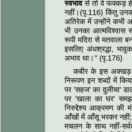
स्‍वभाव
से तो वे फक्‍कड़ 
नहीं।(पृ.116) किंतु उनक
अतिरेक में उन्‍होंने कभी 
भी उनका आत्‍मविश्‍वास 
रूपी मदिरा से मतवाला बन
इसलिए अंधश्रद्धा, भावुक
अभाव था।'' (पृ.176)
कबीर के इस अक्‍खड़-फ
निरूपण इन शब्‍दों में किय
पर 'सहज' का दुलीचा' डाले ब
पर 'खाला का घर' समझक
निरुद्देश्‍य आक्रमण की म
आँखों में आँसू भरकर नही
मचलन के साथ नहीं-सर्वत