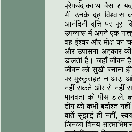
प्रेमचंद का था वैसा शा
भी उनके दृढ़ विश्‍वास 
आनंदिनी वृत्ति पर पूरा
उपन्‍यास में अपने एक पात्
वह ईश्‍वर और मोक्ष का च
और उपासना अहंकार की पर
डालती है। जहाँ जीवन है, क
जीवन को सुखी बनाना ही म
पर मुस्‍कुराहट न आए, आँ
नहीं सकते और रो नहीं सकत
मानवता को पीस डाले, ज्ञान
ढोंग को कभी बर्दाश्‍त नही
बातें सुझाई ही नहीं, स्‍व
जिनका विनय आत्‍माभिमान 