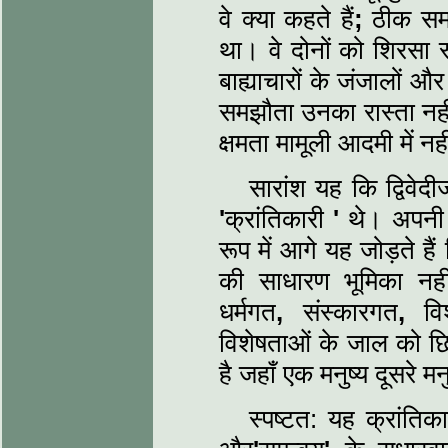
वे क्‍या कहते हैं
;
ठीक समझ
था। वे दोनों को शिरसा स
बाह्याचारों के जंजालों और
समझौता उनका रास्‍ता नह
क्षमता मामूली आदमी में न
सारांश यह कि द्विवेदी
'
क्रांतिकारी
'
थे। अपनी ब
रूप में आगे यह जोड़ते है
की साधारण भूमिका नह
धर्मगत
,
संस्‍कारगत
,
विश
विशेषताओं के जाल को छ
है जहाँ एक मनुष्‍य दूसरे म
स्‍पष्‍टत: यह क्रांतिक