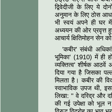
द्विवेदीजी के लिए ये द
अनुमान के लिए ठोस आधार ह
भी स्‍वयं अपने ही घर मे
अध्‍ययन की ओर प्रवृत्त ह
आचार्य क्षितिमोहन सेन को
'कबीर' संबंधी अधिकां
भूमिका' (1910) में ही 
व्‍यक्तित्‍व' शीर्षक आठवें
दिया गया है जिसका पल्
मिलता है। कबीर की विद्
स्‍वाभाविक उपज थी, इसको 
लिखा: '' वे दरिद्र और 
की गई उपेक्षा को भूल
विरुद्ध विद्रोह का भाव भ