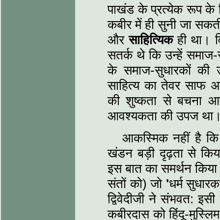
पाखंड के प्रत्‍येक रूप के
कबीर में ही सुनी जा सक
और
साहित्यिक
ही था। व
सतर्क थे कि उन्‍हें समा
के समाज-सुधारकों की 
साहित्‍य का तेवर साफ
की शुष्‍कता से बचना 
आवश्‍यकता की उपज था
आकस्मिक नहीं है कि 
खंडन बड़ी दृढ़ता से कि
इस बात का समर्थन किया
संतों को) जो
'
धर्म सुधारक
द्विवेदीजी ने संभवत: इसी
कबीरदास को हिंदू-मुस्लि‍म 