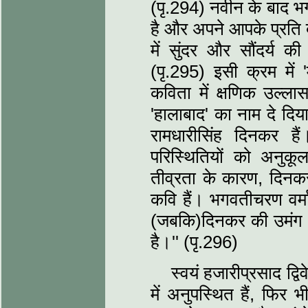
(पृ.294) नवीन के बाद भग
है और अपने आपके प्रति दृढ
में सुंदर और सौंदर्य क
(पृ.295) इसी क्रम में 
कविता में क्षणिक उल्‍ला
'हालाबाद' का नाम दे दिय
रामधारीसिंह दिनकर हैं
परिस्थितियों को अनु
तीव्रता के कारण, दिनकर
कवि हैं। भगवतीचरण वर्मा 
(जबकि)दिनकर की उमंग और 
है।'' (पृ.296)
स्‍वयं हजारीप्रसाद द्वि
में अनुपस्थित हैं, फिर