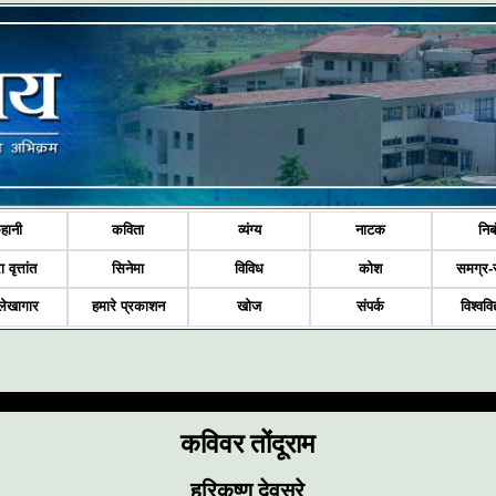
हानी
कविता
व्यंग्य
नाटक
निब
ा वृत्तांत
सिनेमा
विविध
कोश
समग्र-
लेखागार
हमारे प्रकाशन
खोज
संपर्क
विश्ववि
कविवर तोंदूराम
हरिकृष्ण देवसरे