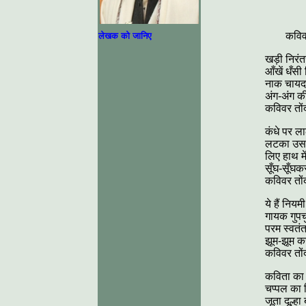
कविव
लेखक को जानिए
खड़ी निरं
आँखें धँसी
नाक चायदा
अंग-अंग की
कविवर तों
कंधे पर ला
लटका उसमे
लिए हाथ में
सूँघ-सूँघक
कविवर तों
ये हैं नियमी
गायक गुपच
परम स्वतं
झूम-झूम क
कविवर तों
कविता का ब
चप्पल का 
जूता दूल्