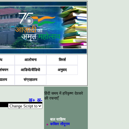
ंध
आलोचना
विमर्श
संचयन
आडियो/वीडियो
अनुवाद
द्यालय
संग्रहालय
हिंदी समय में हरिकृष्ण देवसरे
की रचनाएँ
अ+
अ-
बाल साहित्य
कविवर तोंदूराम