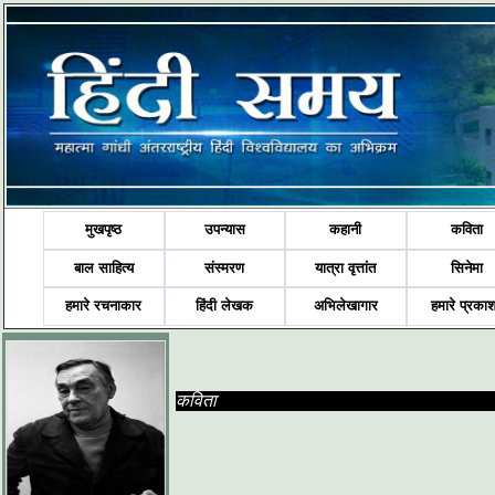
मुखपृष्ठ
उपन्यास
कहानी
कविता
बाल साहित्य
संस्मरण
यात्रा वृत्तांत
सिनेमा
हमारे रचनाकार
हिंदी लेखक
अभिलेखागार
हमारे प्रका
कविता