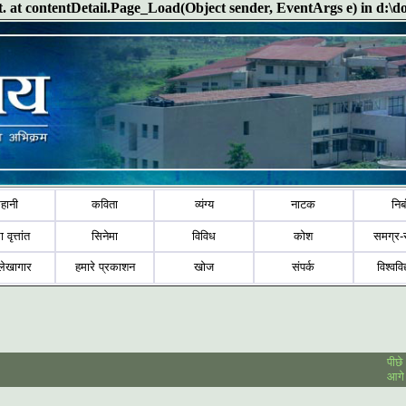
ect. at contentDetail.Page_Load(Object sender, EventArgs e) in d:\
हानी
कविता
व्यंग्य
नाटक
निब
ा वृत्तांत
सिनेमा
विविध
कोश
समग्र-
लेखागार
हमारे प्रकाशन
खोज
संपर्क
विश्ववि
पीछे
आगे