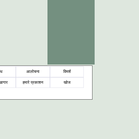
ंध
आलोचना
विमर्श
खागार
हमारे प्रकाशन
खोज