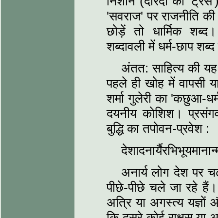
निशान (देरिदा का 'ट्रेस'
'सवराज' पर राजनीति की छ
छोड़ें तो धार्मिक शब्
शब्‍दावली में धर्म-छाप शब्‍
अंतत: साहित्‍य की यह 
पहले ही खोह में वापसी य
शर्मा गुलेरी का 'कछुआ-धर्
दयनीय कोशिश। प्रसंगव
बुद्धि का तपोवन-प्रवेश :
देशादनार्यैरभिभूयमानान्
अनार्य लोग देश पर चढ़
पीछे-पीछे चले जा रहे है
अत्रि या अगस्‍त्‍य यज्ञो
कि दूसरे कोई राक्षस या अ