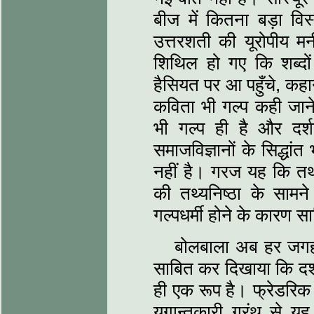
बीज में कितना बड़ा विस्
उत्तरशती की यूरोपीय मन
शिथिल हो गए कि शब्‍दों 
हैसियत पर आ पहुँचे, कहान
कविता भी गल्‍प कही जा
भी गल्‍प ही है और दर
समाजविज्ञानों के सिद्धां
नहीं है। गरज यह कि तथ्‍या
की तथ्‍यनिष्‍ठा के साम
गल्‍पधर्मी होने के कारण सा
बोलबाला अब हर जगह 'ट
साबित कर दिखाया कि दर्श
ही एक रूप है। फ्रेडरिक 
युगान्‍तकारी ग्रंथ से 