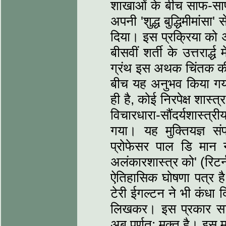
शाखाओं के बीच साफ-साफ ह
अपनी 'शुद्ध बुद्धिमीमांसा' 
दिया। इस प्रक्रिया को अं
बीसवीं शर्ती के उत्तरार्द्
ग्रंथ इस अथक चिंतक की द
बीच यह अनुभव किया गया क
ही है, कोई निरपेक्ष शास्
विचारधारा-सौंदर्यशास्‍त
गया। यह मुक्तियज्ञ संपन
प्रोफेसर पाल डि मान 
अलंकारशास्‍त्र को' (रिटर्
ऐतिहासिक घोषणा पत्र है
टेरी ईगल्‍टन ने भी कंधा द
लिखकर। इस प्रकार साहित्
अब पूर्णत: मुक्‍त है। इस मु