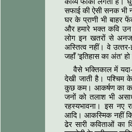
काव्‍य फीका लगता है। धुन
सफाई की ऐसी सनक भी नही
घर के प्राणी भी बाहर फे
और हमारे भक्‍त कवि उन
लोग इन खतरों से अनजा
अस्तित्‍व नहीं। वे उत्‍
जहाँ 'इतिहास का अंत' हो
वैसे भक्तिकाल में यद
देखी जाती है। पश्चिम के 
कुछ कम। आकर्षण का का
जनों को तलाश भी असाध
रहस्‍यभावना। इस नए रह
आदि। आकस्मिक नहीं कि ह
ढेर सारी कविताओं का वि