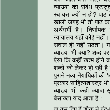
व्‍याख्‍या का संबंध प्रस्‍
स्‍वायत्त क्‍यों न हो? पा
खाली जगह भी तो पाठ का 
अर्थगर्भी है। निर्णायक व्
न्‍यायालय यहाँ कोई नहीं।
सवाल ही नहीं उठता। गरज
व्‍याख्‍या भी क्‍या? शब
ऐसा कि कहीं खत्‍म होने
शब्‍दों को लेकर हो रही 
पुराने नव्‍य-नैयायिकों क
प्रकार साहित्‍यशास्‍त्र 
व्‍याख्‍या भी कहीं ज्य
बेसाख्‍ता याद आता है :
वा कर दिए हैं शौक ने बंद