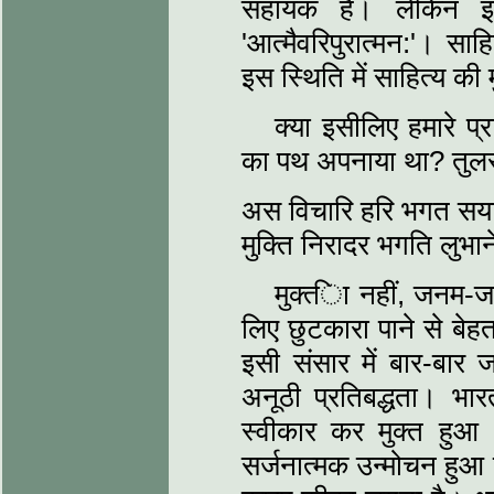
सहायक है। लेकिन इस
'आत्‍मैवरिपुरात्‍मन:'। सा
इस स्थिति में साहित्‍य की म
क्‍या इसीलिए हमारे प्
का पथ अपनाया था? तुलसी
अस विचारि हरि भगत सय
मुक्ति निरादर भगति लुभ
मुक्त्‍िा नहीं, जनम-ज
लिए छुटकारा पाने से बेह
इसी संसार में बार-बार 
अनूठी प्रतिबद्धता। भार
स्‍वीकार कर मुक्‍त हुआ
सर्जनात्‍मक उन्‍मोचन हु