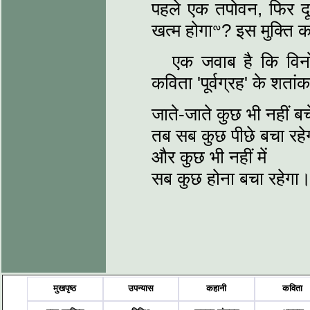
पहले एक तपोवन, फिर द
खत्‍म होगाᣛ? इस मुक्ति क
एक जवाब है कि विनोद
कविता 'पूर्वग्रह' के शतांक
जाते-जाते कुछ भी नहीं ब
तब सब कुछ पीछे बचा रहे
और कुछ भी नहीं में
सब कुछ होना बचा रहेगा
मुखपृष्ठ
उपन्यास
कहानी
कविता