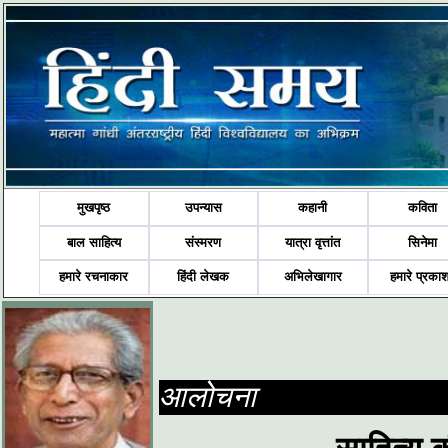
मुखपृष्ठ
उपन्यास
कहानी
कविता
बाल साहित्य
संस्मरण
यात्रा वृत्तांत
सिनेमा
हमारे रचनाकार
हिंदी लेखक
अभिलेखागार
हमारे प्रका
आलोचना