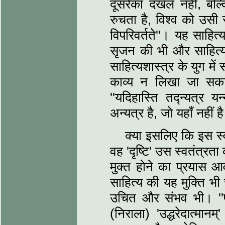
दूसरेका दखल नहीं, बल
रुचता है, विश्‍व को उसी र
विपरिवर्तते''। यह साहित्‍
सृजन की भी और साहित्‍यश
साहित्‍यशास्‍त्र के युग में 
काव्‍य न लिखा जा सक
''यदिहास्ति तद्न्‍यत्र य
अन्‍यत्र है, जो यहाँ नहीं 
क्‍या इसलिए कि इस स्‍व
वह 'दृष्टि' उस स्‍वतंत्रत
मुक्‍त होने का प्रयास आवश
साहित्‍य की यह मुक्ति भी 
उचित और संभव भी। ''पश्
(निराला) 'उद्धरेदात्‍मा