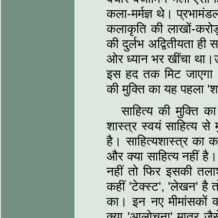
कला-मर्मज्ञ थे। प्रभामं
कलाकृति की लाखों-करोड़
की दुर्लभ अद्वितीयता ही 
ओर ध्‍यान भर खींचा था।उ
इस हद तक मिट जाएगा औ
की मुक्ति का यह पहला 'श
साहित्‍य की मुक्ति 
शास्‍त्र स्‍वयं साहित्‍य 
है। साहित्‍यशास्‍त्र का 
और क्‍या साहित्‍य नहीं है
नहीं तो फिर इसकी तलाश 
कहीं 'टेक्‍स्‍ट', 'लेखन' है
का। इन नए मीमांसकों की
क्‍या 'आलोचना' मात्र ज