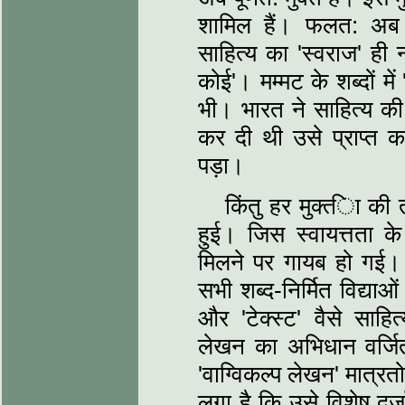
शामिल हैं। फलत: अब साह
साहित्‍य का 'स्‍वराज' ही 
कोई'। मम्‍मट के शब्‍दों म
भी। भारत ने साहित्‍य की 
कर दी थी उसे प्राप्‍त 
पड़ा।
किंतु हर मुक्त्‍िा की 
हुई। जिस स्‍वायत्तता के 
मिलने पर गायब हो गई। स
सभी शब्‍द-निर्मित विद्या
और 'टेक्‍स्‍ट' वैसे साहि
लेखन का अभिधान वर्जित।
'वाग्विकल्‍प लेखन' मात्र
लगा है कि उसे विशेष दर