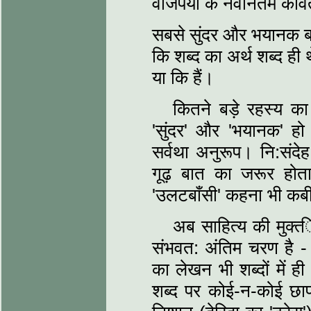
वाजपेयी के नवीनतम कविता
सबसे सुंदर और भयानक ब
कि शब्‍द का अर्थ शब्‍द ही
या कि हैं।
कितने बड़े रहस्‍य क
'सुंदर' और 'भयानक' ह
सर्वथा अनुरूप। नि:संदेह
गूढ़ बात का जरूर होता
'उलटबाँसी' कहना भी कब
अब साहित्‍य की मुक्
संभवत: अंतिम चरण है - शब
का लेखन भी शब्‍दों में 
शब्‍द पर कोई-न-कोई छा