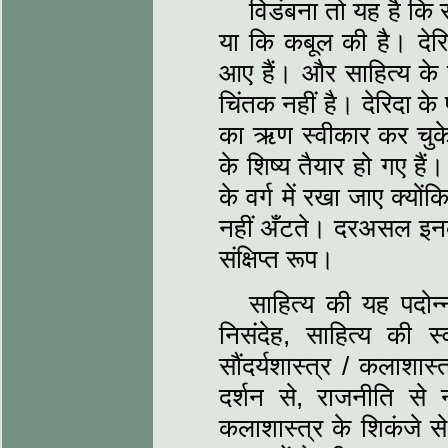
विडंबना तो यह है कि साह
या कि कबूल की है। देरिद
आए हैं। और साहित्‍य के 
चिंतक नहीं है। देरिदा के 
का ऋण स्‍वीकार कर चुके ह
के शिष्‍य तैयार हो गए है
के वर्ग में रखा जाए क्‍य
नहीं अँटते। दरअसल इनका क
संक्षिप्‍त रूप।
साहित्‍य की यह पदो
निसंदेह, साहित्‍य की स
सौंदर्यशास्‍त्र / कलाश
दर्शन से, राजनीति से नी
कलाशास्‍त्र के शिकंजे स