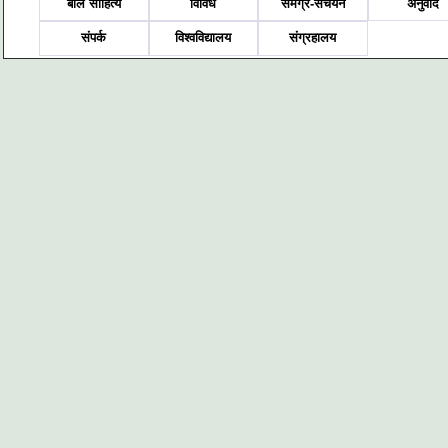
बाल साहित्य
विविध
समग्र-संचयन
अनुवाद
संपर्क
विश्वविद्यालय
संग्रहालय