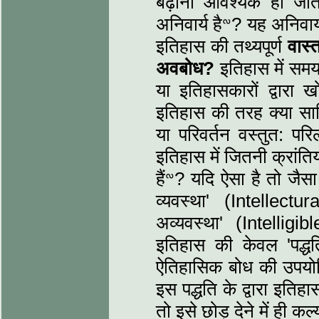
बढ़ाना आवश्‍यक हो जाता
अनिवार्य हैᣛ? यह अनिवार्यता
इतिहास की तथ्‍यपूर्ण
वास्
अवबोध?
इतिहास में सम
या इतिहासकारों द्वारा 
इतिहास की तरह क्‍या साह
या परिवर्तन वस्‍तुत: परिल
इतिहास में जितनी क्रांति
हैंᣛ? यदि ऐसा है तो जैसा 
व्‍यवस्‍था' (Intelle
अव्यवस्‍था' (Intellig
इतिहास की केवल 'पद्ध
ऐतिहासिक बोध की उपयोग
इस पद्धति के द्वारा इतिह
तो इसे छोड़ देने में ही कल्