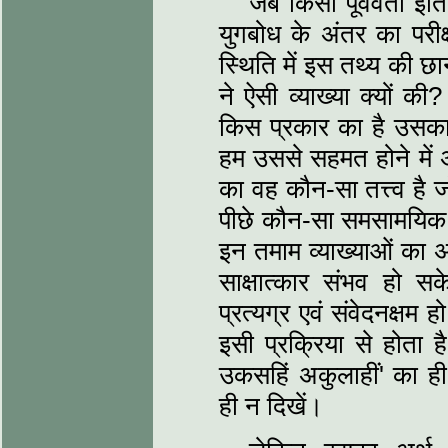
जब किसी पूर्ववर्ती इ
युगबोध के अंतर का परी
स्थिति में इस तथ्‍य की
ने ऐसी व्‍याख्‍या क्‍यों 
किस प्रकार का है उसका म
हम उससे सहमत होने में अप
का वह कौन-सा तत्त्‍व है
पीछे कौन-सा समसामयिक ब
इन तमाम व्‍याख्‍याओं का
साक्षात्‍कार संभव हो स
प्रत्‍यग्र एवं संवेदनक्ष
इसी प्रक्रिया से होता है
उकसहिं अकुलाहीं' का ही द
ही न दिखें।