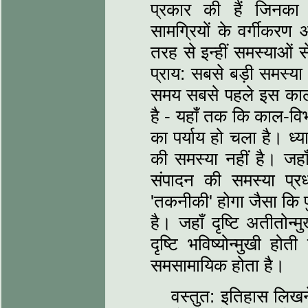
प्रकार की हैं जिनका स
सामग्रियों के वर्गीकर
तरह से इन्‍हीं समस्‍याओं स
प्राय: सबसे बड़ी समस्‍य
समय सबसे पहले इस काल
है - यहाँ तक कि काल-विभा
का पर्याय हो चला है। ध्‍
की समस्‍या नहीं है। जहा
संपादन की समस्‍या प्र
'तकनीकी' होगा जैसा कि पु
है। जहाँ दृष्टि अतीतोन्‍म
दृष्टि भविष्‍योन्‍मुखी ह
समसामायिक होता है।
वस्‍तुत: इतिहास लिखन