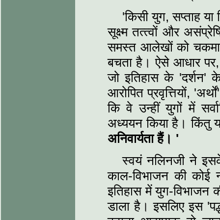
'किसी युग, सप्‍ताह या
सूक्ष्‍म तत्‍त्वों और असंप
समस्‍त आलेखों को चकमा द
बचता है। ऐसे आधार पर, म
जो इतिहास के 'दर्शन' के
आरोपित प्रवृत्तियों, 'अर्थ
कि वे उन्‍हीं युगों में स
अध्‍ययन किया है। किंतु य
अनिवार्यता हैं।
'
स्‍वयं नलिनजी ने इसक
काल-विभाजन की कोई नई य
इतिहास में युग-विभाजन क
डाला है। इसलिए इस 'पद्ध