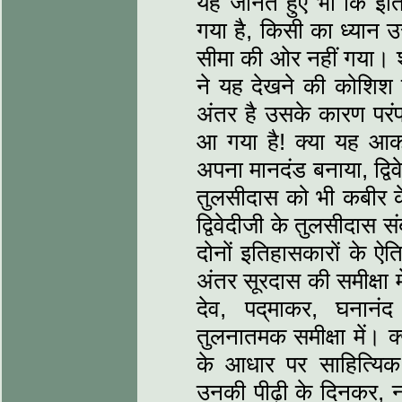
यह जानते हुए भी कि इति
गया है, किसी का ध्‍यान 
सीमा की ओर नहीं गया। श
ने यह देखने की कोशिश नह
अंतर है उसके कारण परंपरा
आ गया है! क्‍या यह आक
अपना मानदंड बनाया, द्विव
तुलसीदास को भी कबीर के
द्विवेदीजी के तुलसीदास सं
दोनों इतिहासकारों के ऐ
अंतर सूरदास की समीक्षा म
देव, पद्​माकर, घना
तुलनातमक समीक्षा में। क
के आधार पर साहित्यिक प
उनकी पीढ़ी के दिनकर, न