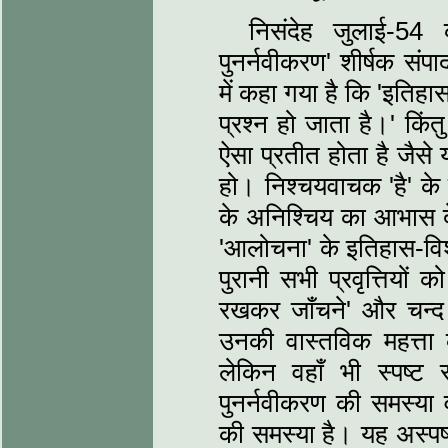
निसंदेह जुलाई-54 
पुनर्नवीकरण' शीर्षक संपाद
में कहा गया है कि 'इतिह
प्रश्‍न हो जाता है।' क
ऐसा प्रतीत होता है जैस
हो। निश्चयवाचक 'है' के स
के अनिश्चिय का आभास दे
'आलोचना' के इतिहास-विशेष
पुरानी सभी प्रवृत्तियों क
रखकर जाँचने' और चन्‍द 
उनकी वास्तविक महत्ता
लेकिन वहाँ भी स्‍पष्
पुनर्नवीकरण की समस्‍या 
की समस्‍या है। यह अस्‍