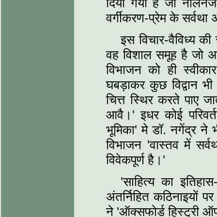
दिया गया है जो नलिनजी 
वर्गीकरण-प्रेम के सर्वथा 
इस विचार-वैविध्‍य की स
वह विशाल समूह है जो अवि
विभाजन को ही स्‍वीका
घबड़ाकर कुछ विद्वान भी
चित्त स्थिर करते पाए जा
आवै।' इधर कोई परिवर्तन
भूमिका' मे डॉ. नगेंद्र न
विभाजन 'वास्‍तव में सर्
विवेकपूर्ण है।'
'साहित्‍य का इतिहास
अंतर्निहित कठिनाइयों प
ने 'ऑक्‍सफोर्ड हिस्‍ट्री