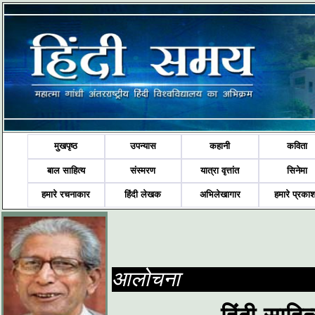
मुखपृष्ठ
उपन्यास
कहानी
कविता
बाल साहित्य
संस्मरण
यात्रा वृत्तांत
सिनेमा
हमारे रचनाकार
हिंदी लेखक
अभिलेखागार
हमारे प्रका
आलोचना