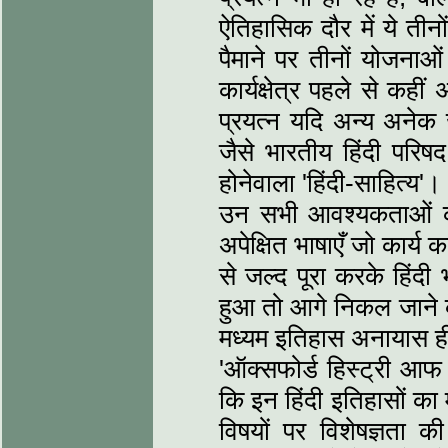
ऐतिहासिक दौर में ये तीनो
पैमाने पर तीनों योजनाओ
कार्यक्षेत्र पहले से कह
प्रयत्‍न यदि अन्‍य अनेक
जैसे भारतीय हिंदी परिषद
होनेवाला 'हिंदी-साहित्‍य'
उन सभी आवश्‍यकताओं की प
अपेक्षित भाषाएँ जो कार्य 
से जल्‍द पूरा करके हिं
हुआ तो आगे निकल जाने क
मध्‍यम इतिहास अनायास ही
'ऑक्‍सफोर्ड हिस्‍ट्री आ
कि इन हिंदी इतिहासों का 
विषयों पर विशेषज्ञता क