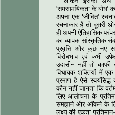
लेकिन इसका अर्थ 
'समसामयिकता के बोध' का 
अपना एक 'जीवित' रचनात्
रचनाकार हैं तो दूसरी
ही अपनी ऐतिहासिक परंपरा
का व्‍यापक सांस्‍कृतिक सं
प्रवृत्ति और कुछ नए साह
विरोधभाव एवं कभी उपेक
उदासीन नहीं तो काफी
विधायक शक्तियों में ए
प्रमाण है ऐसे स्‍वयंसिद्ध
कौन नहीं जानता कि वर्त
लिए आलोचना के प्रतिमान
समझाने और आँकने के ल
लक्ष्‍य की एकता प्रतिमान