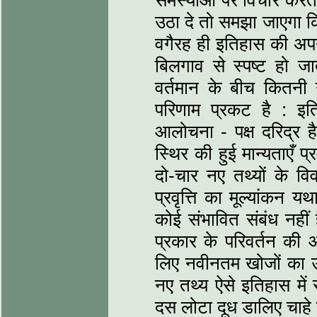
समस्‍याओं पर विचार कर
उठा दे तो समझा जाएगा क
वगैरह ही इतिहास की अप
बिलगाव से स्‍पष्‍ट हो ज
वर्तमान के बीच कितनी
परिणाम प्रकट है : इत
आलोचना - पक्ष दरिद्र ह
स्थिर की हुई मान्‍यताएँ 
दो-चार नए तथ्‍यों के व
प्रवृत्ति का मूल्‍यांकन य
कोई संभावित संबंध नहीं है
प्रकार के परिवर्तन की 
लिए नवीनतम खोजों का उपय
नए तथ्‍य ऐसे इतिहास में स
दस लोटा दूध डालिए चाहे स