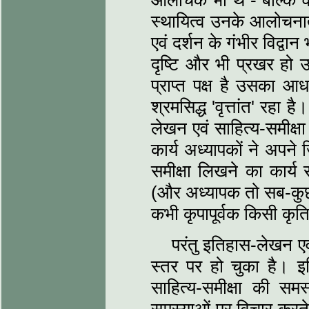
आलोचक भी थे - बल्कि 
स्‍थायित्‍व उनके आलोचनात्
एवं दर्शन के गंभीर विद्वा
दृष्टि और भी प्रखर हो उ
प्राप्‍त पक्ष है उसका आधार 
श्रमसिद्ध 'वृत्तांत' रहा
लेखन एवं साहित्‍य-समीक्
कार्य अध्‍यापकों ने अपने
समीक्षा लिखने का कार्य 
(और अध्‍यापक तो सब-कु
कभी कृपापूर्वक किसी कृति
परंतु इतिहास-लेखन एवं
स्‍तर पर हो चुका है। 
साहित्‍य-समीक्षा की 