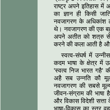
राष्‍ट्र अपने इतिहास मे
का ज्ञान ही किसी जात
नवजागरण के अधिकांश ल
थे। नवजागरण की एक बहुत
अपने अतीत को शत्रु से मु
करने की कला आती है और भव
स्‍वत्व-संघर्ष में उन
कदम भाषा के क्षेत्र में
'स्‍वत्व निज भारत गहै' क
अहै सब उन्‍नति कौ म
नवजागरण की सबसे मूल्‍यवा
जीवन-संग्राम की भाषा है
और विकास विदेशी सत्ता के 
भाषा-विकास का स्‍तर व