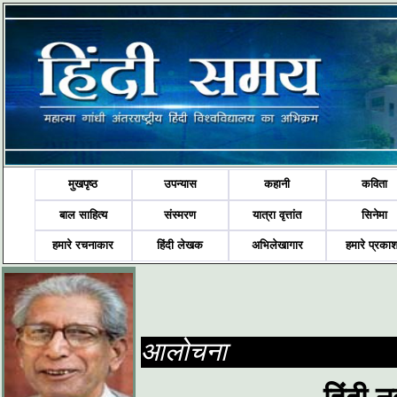
मुखपृष्ठ
उपन्यास
कहानी
कविता
बाल साहित्य
संस्मरण
यात्रा वृत्तांत
सिनेमा
हमारे रचनाकार
हिंदी लेखक
अभिलेखागार
हमारे प्रका
आलोचना