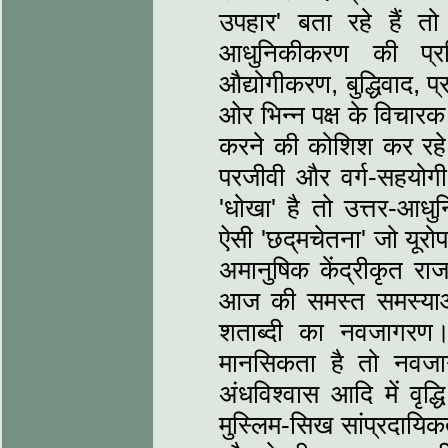
उपहार' बता रहे हैं तो 
आधुनिकीकरण की प्रक्
औद्योगीकरण, बुद्धिवाद, प्र
ओर भिन्‍न पक्ष के विचारक
करने की कोशिश कर रहे ह
परजीवी और वर्ग-सहयोगी 
'धोखा' है तो उत्तर-आधुन
ऐसी 'छद्​मचेतना' जो यूर
अमानुषिक केंद्रीकृत राज
आज की समस्त समस्‍याओं 
शताब्‍दी का नवजागरण।
मानसिकता है तो नवजागरण
अंधविश्‍वास आदि में वृद
मुस्लिम-सिख सांप्रदायिकत