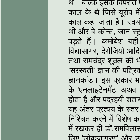
थे। बल्कि इसके विपरीत प
काल के थे जिसे यूरोप म
काल कहा जाता है। स्‍वयं
थी और वे कोन्‍त, जान स्‍ट
पड़ते हैं। कमोबेश यही 
विद्यासागर, देरोजियो आदि 
तथा रामचंद्र शुक्‍ल की भ
'सरस्‍वती' ज्ञान की पत्र
ज्ञानकांड। इस प्रकार भा
के 'एनलाइटेनमेंट' अथवा
होता है और पंद्रहवीं शता
यह अंतर प्रत्‍यय के स्‍त
निश्चित करने में विशेष 
में रखकर ही डॉ.रामविलास 
लिए 'लोकजागरण' और उन्‍न