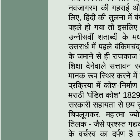
नवजागरण की गहराई और 
लिए, हिंदी की तुलना में
पहले हो गया तो इसलिए
उन्‍नीसवीं शताब्‍दी के म
उत्तरार्ध में पहले बंकिम
के जमाने से ही राजकाज 
शिक्षा देनेवाले सत्तावन
मानक रूप स्थिर करने में
प्रक्रिया में कोश-निर्माण
मराठी 'पंडित कोश' 1829 म
सरकारी सहायता से छप चु
चिपलूणकर, महात्‍मा ज्
तिलक - जैसे प्रश्‍स्‍त ग
के वर्चस्‍व का दर्पण 