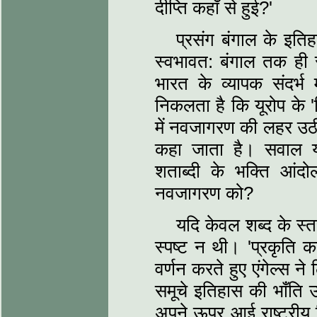
दीप्ति कहाँ से हुई?'
प्रसंग बंगाल के इति
स्‍वभावत: बंगाल तक ही 
भारत के व्‍यापक संदर्भ म
निकलता है कि यूरोप के 'रि
में नवजागरण की लहर उठी
कहा जाता है। सवाल यह 
शताब्‍दी के भक्ति आंदोल
नवजागरण को?
यदि केवल शब्‍द के स्‍तर
स्‍पष्‍ट न थी। 'प्रकृति का
वर्णन करते हुए एंगेल्‍स 
समूचे इतिहास की भाँति 
अपने ऊपर आई राष्‍ट्रीय 