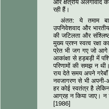
और क्षेत्रीय अलगावाद की ज
रही हैं।
अंतत: ये तमाम बातें
उपनिवेशवाद और भारतीय स
की जटिलता और संश्‍लि‍ष्
मुख्‍य प्रश्‍न स्‍वत्‍व रक
प्रेत भी जग गए जो आग
आकांक्षा से हड़बड़ी में
परिणामों की समझ न थी। आ
राय देते समय अपने गरेबाँ
नवजागरण से भी अपनी-अपनी
हर कोई स्‍वतंत्र है लेक
आग्रह न किया जाए। न इत
[1986]