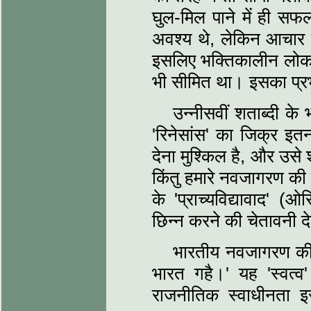
घुल-मिल पाने में ही सफल
अवश्‍य थे, लेकिन आचार म
इसलिए भक्तिकालीन लोक
भी सीमित था। इसका प्र
उन्‍नीसवीं शताब्‍दी क
'रिनेसांस' का जिक्र इत
देना मुश्किल है, और उसे 
किंतु हमारे नवजागरण की ए
के 'प्राच्‍यविद्यावाद' 
छिन्‍न करने की चेतावनी द
भारतीय नवजागरण की मूल 
भारत गहै।' यह 'स्‍वत्
राजनीतिक स्वाधीनता इ