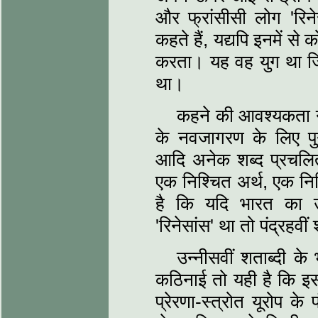
और फ्रांसीसी लोग 'रिनेस
कहते हैं, य‍द्यपि इनमें से
करता। यह वह युग था जिसका
था।
कहने की आवश्‍यकता नही
के नवजागरण के लिए पु
आदि अनेक शब्‍द प्रचलित ह
एक निश्चित अर्थ, एक निश्च
है कि यदि भारत का उन्
'रिनेसांस' था तो पंद्रहवी
उन्‍नीसवीं शताब्‍दी 
कठिनाई तो यही है कि इस 
प्रेरणा-स्‍त्रोत यूरोप क