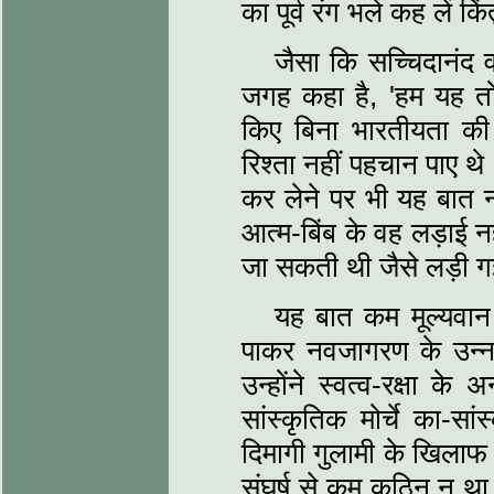
का पूर्व रंग भले कह लें क
जैसा कि सच्चिदानंद वात
जगह कहा है, 'हम यह तो
किए बिना भारतीयता की प्
रिश्‍ता नहीं पहचान पाए 
कर लेने पर भी यह बात न
आत्‍म-बिंब के वह लड़ाई 
जा सकती थी जैसे लड़ी 
यह बात कम मूल्‍यवान 
पाकर नवजागरण के उन्‍
उन्‍होंने स्‍वत्व-रक्षा क
सांस्‍कृतिक मोर्चे का-
दिमागी गुलामी के खिलाफ
संघर्ष से कम कठिन न था।