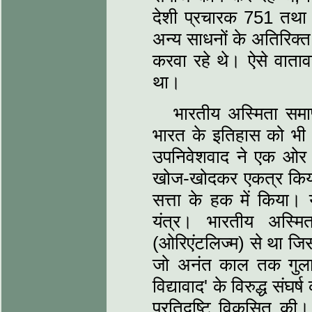
देशी प्रचारक 751 तथा
अन्‍य साधनों के अतिरिक्‍त
करवा रहे थे। ऐसे वातावरण 
था।
भारतीय अस्मिता समा
भारत के इतिहास को भी
उपनिवेशवाद ने एक ओर 
खोज-खोदकर एकत्र किय
सत्ता के हक में किया
यंत्र। भारतीय अस्मित
(ओरिएंटलिज्‍म) से था जिसन
जो अनंत काल तक गुलाम 
विद्यावाद' के विरुद्ध सं
प्रतिदृष्टि विकसित की