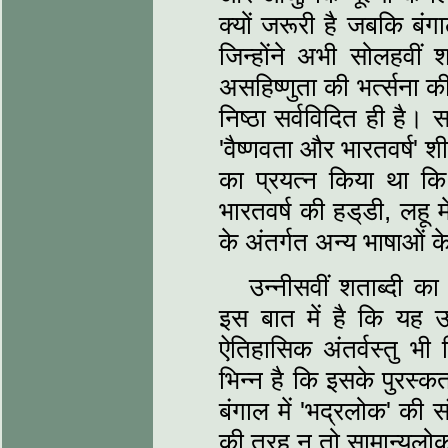
क्‍यों जरूरी है जबकि बं
जिन्‍होंने अभी सोलहवीं
असहिष्‍णुता की भर्त्‍सना की
निष्‍ठा सर्वविदित ही है। स
'वैष्‍णवता और भारतवर्ष'
का प्रयत्‍न किया था कि
भारतवर्ष की हड्​डी, लहू म
के अंतर्गत अन्‍य भाषाओं के
उन्‍नीसवीं शताब्‍दी
इस बात में है कि यह 
ऐतिहासिक अंतर्वस्‍तु 
भिन्‍न है कि इसके पुरस्‍कर्
बंगाल में 'भद्रलोक' की 
की तरह न तो सामान्‍यल