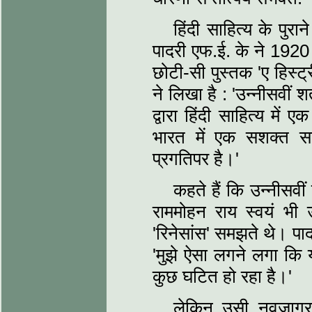
हिंदी साहित्‍य के पुर
पादरी एफ.ई. के ने 1920 
छोटी-सी पुस्‍तक 'ए हिस्‍ट
ने लिखा है : 'उन्‍नीसवीं शत
द्वारा हिंदी साहित्‍य 
भारत में एक सशक्‍त 
प्रगतिपर है।'
कहते हैं कि उन्‍नीसव
राममोहन राय स्‍वयं भ
'रिनेसांस' समझते थे। पाद
'मुझे ऐसा लगने लगा कि य
कुछ घटित हो रहा है।'
लेकिन उसी नवजागरण 