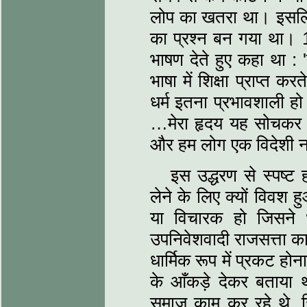
लोप का खतरा था। इ‍सलिए अप
का प्रश्‍न बन गया था। 18
भाषण देते हुए कहा था :
भाषा में शिक्षा प्राप्‍त 
धर्म इतना प्रभावशाली हो 
…मेरा हृदय यह सोचकर फट
और हम लोग एक विदेशी नाम
इस उद्धरण से स्‍पष्‍
लेने के लिए क्‍यों वि
या विचारक हो जिसने धा
उपनिवेशवादी राजसत्ता का
धार्मिक रूप में प्रकट होन
के आँकड़े देकर बताया
समाज काम कर रहे थे, जि