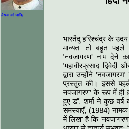
हिंदी 
लेखक को जानिए
भारतेंदु हरिश्‍चंद्र के 
मान्‍यता तो बहुत पहल
'नवजागरण' नाम देने का 
'महावीरप्रसाद द्विवेदी
द्वारा उन्‍होंने 'नवजागर
प्रस्‍तुत की। इससे पहल
नवजागरण' के रूप में ही 
हुए डॉ. शर्मा ने कुछ वर्
समस्‍याएँ, (1984) नामक 
में लिखा है कि 'नवजागरण'
धारणा से तात्पर्य संभवत: '