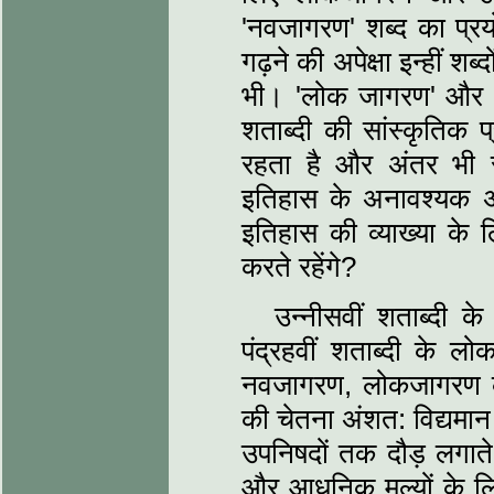
'नवजागरण' शब्‍द का प्रय
गढ़ने की अपेक्षा इन्‍हीं
भी। 'लोक जागरण' और 'नव
शताब्‍दी की सांस्‍कृतिक
रहता है और अंतर भी स्‍
इतिहास के अनावश्‍यक अन
इतिहास की व्‍याख्‍या के 
करते रहेंगे?
उन्‍नीसवीं शताब्‍द
पंद्रहवीं शताब्‍दी के लो
नवजागरण, लोकजागरण का पु
की चेतना अंशत: विद्यमान ह
उपनिषदों तक दौड़ लगाते
और आधुनिक मूल्‍यों के ल