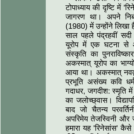
टोपाध्‍याय की दृष्टि में 'र
जागरण था। अपने निबं
(1980) में उन्‍होंने लिखा
साल पहले पंद्रहवीं सद
यूरोप में एक घटना से आ
संस्‍कृति का पुनराविष्‍क
अकस्‍मात् यूरोप का भाग्
आया था। अकस्‍मात् नवद्व
प्रभूति असंख्‍य कवि धर्
गदाधर, जगदीश: स्‍मृति मे
का जलोच्‍छ्​वास। विद्याप
बाद जो चैतन्‍य परवर्
अपरिमेय तेजस्विनी और
हमारा यह 'रिनेसांस' कै