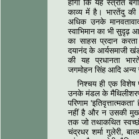
होगा कि यह स्‍त्रोत बंग
काव्‍य में है। भारतेंदु
अधिक उनके मानवतावाद
स्‍वाभिमान का भी सुदृढ़ आध
का साहस प्रदान करता है
दयानंद के आर्यसमाजी खंड
की यह प्रधानता भारतें
जगमोहन सिंह आदि अन्‍य सद
निश्‍चय ही एक विशेष 
उनके मंडल के मैथिलीशरण 
परिणाम 'इतिवृत्तात्‍मकता
नहीं है और न उसकी मुख्‍
तक जो तथाकथित स्‍वच्‍छं
चंद्रधर शर्मा गुलेरी, बाल