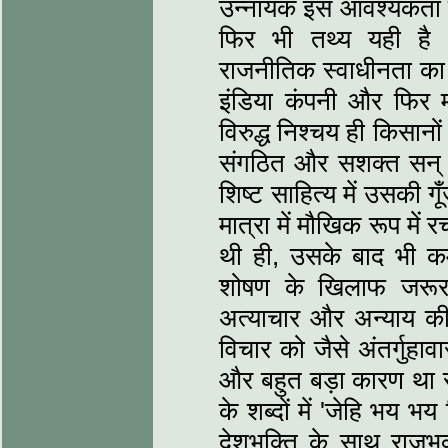
उन्‍नायक इस आवश्‍यकता 
फिर भी तथ्‍य यही है 
राज‍नीतिक स्‍वाधीनता का स
इंडिया कंपनी और फिर मह
विरुद्ध निश्‍चय ही किसानो
संगठित और सशक्‍त सन् 
शिष्‍ट साहित्‍य में उसकी 
मात्रा में मौखिक रूप में
थी ही, उसके बाद भी 
शोषण के खिलाफ जरूर 
अत्‍याचार और अन्‍याय 
विचार को जैसे अंतर्गुह
और बहुत बड़ा कारण था र
के शब्‍दों में 'जेहि भय
देशभक्ति के साथ राजभक्