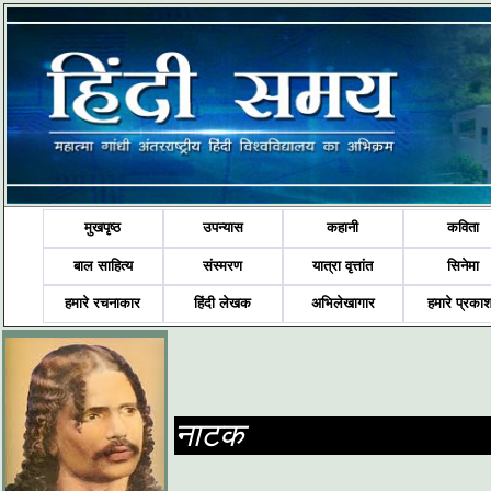
मुखपृष्ठ
उपन्यास
कहानी
कविता
बाल साहित्य
संस्मरण
यात्रा वृत्तांत
सिनेमा
हमारे रचनाकार
हिंदी लेखक
अभिलेखागार
हमारे प्रका
नाटक