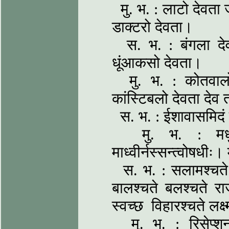
मु. भ. : लाटो देवता 
डाक्टरो देवता।
स. भ. : बंगला देवत
धूंआकसो देवता।
मु. भ. : कोतवालो 
कांस्टिबलो देवता दे
स. भ. : ईशावासमिदं स
मु. भ. : मधुव्वा
माध्वीर्नस्सन्त्वोषधीः।
स. भ. : सलामश्चते ब
बालश्चते बलश्चते राज
स्वच्छ विहारश्चते लक्ष
मु. भ. : रिसेप्शनश्च