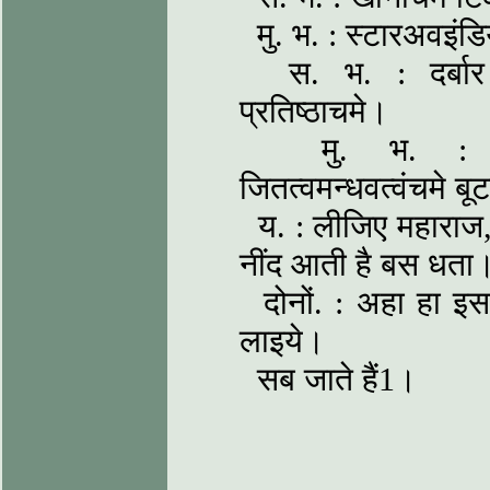
मु. भ. : स्टारअवइंडि
स. भ. : दर्बार म
प्रतिष्ठाचमे।
मु. भ. : फूलस्
जितत्वमन्धवत्वंचमे ब
य. : लीजिए महाराज,
नींद आती है बस धता
दोनों. : अहा हा इस
लाइये।
सब जाते हैं1।