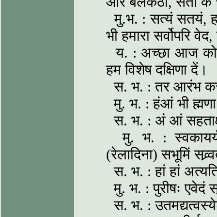
और बेलकठा, सेती के
मु.भ. : सत्यं सतयं, ह
भी हमारा सर्वोपरि वे
य. : अच्छा आज कोई 
हम विशेष दक्षिणा दें।
स. भ. : तर आरंभ करा
मु. भ. : हंआं भी ह्मणा
स. भ. : अं आं सहताक्ष
मु. भ. : स्वकायर्यदर
(रेलादिना) सभूमिं सव्र्व
स. भ. : हां हां अत्यतिष
मु. भ. : पुरीषः एवेदं सव
स. भ. : उतमद्यत्वस्य