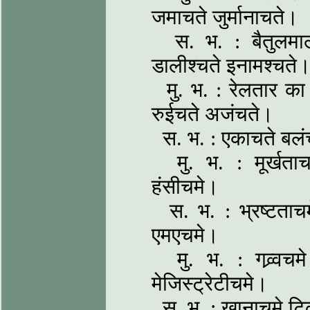
जमाचते जुर्मानाचते।
स. भ. : बैतुलमालश्
डालीश्चते इनामश्चते
मु. भ. : रेलतार का 
रुईचते अजंचते।
स. भ. : एकाचते बलंच
मु. भ. : मूर्खताचम
हंसीचमे।
स. भ. : भ्रष्टताचमे
एमएचमे।
मु. भ. : गव्र्वचमे
मेजिस्ट्रेटीचमे।
स. भ. : खानाचमे टिकट