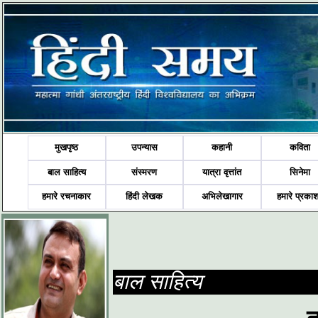
मुखपृष्ठ
उपन्यास
कहानी
कविता
बाल साहित्य
संस्मरण
यात्रा वृत्तांत
सिनेमा
हमारे रचनाकार
हिंदी लेखक
अभिलेखागार
हमारे प्रका
बाल साहित्य