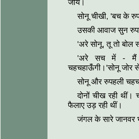
जाय।
सोनू चीखी, 'बच के रुप
उसकी आवाज सुन रुप
'अरे सोनू, तू तो बो
'अरे सच में - मै
चहचहाऊँगी।'सोनू जोर स
सोनू और रुपहली चहचह
दोनों चीख रही थीं। च
फैलाए उड़ रही थीं।
जंगल के सारे जानवर भ