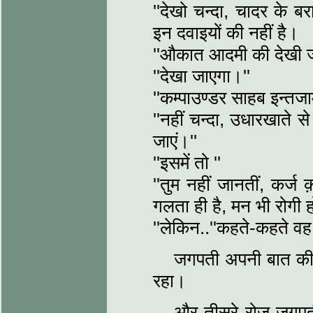
''देखो चन्दा, चादर के 
इन दवाइयों की नहीं है।
''औकात आदमी की देखी जात
''देखा जाएगा।''
''कम्पाउण्डर साहब इन्तजाम
''नहीं चन्दा, उधारखाते 
जाएं।''
''इसमें तो ''
''तुम नहीं जानतीं, कर्ज
गलता ही है, मन भी रोगी ह
''लेकिन..''कहते-कहते व
जगपती अपनी बात की ट
रहा।
और तीसरे रोज जगपती