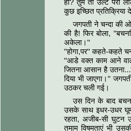
हो? तुम तो उल्टे पैरो
कुछ इच्छित प्रतिक्रिया 
जगपती ने चन्दा की ओर
की है! फिर बोला, ''ब
अकेला।''
''होगा,पर'' कहते-कहते च
''आडे वक्त काम आने व
जितना आसान है उतना...म
दिया भी जाएगा।'' जगपती
उठकर चली गई।
उस दिन के बाद बचन
उसके साथ इधर-उधर घू
रहता, अजीब-सी घुटन 
तमाम विषमताएं भी उसक