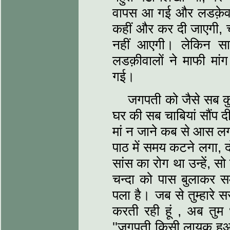
वापस आ गई और लडक़ेवा
कहीं और कर दी जाएगी, चा
नहीं आएगी। लेकिन स
लडक़ीवालों ने माफी म
गई।
जगपती को जैसे सब क
घर की सब चाबियां सौंप द
मां न जाने कब से आस लगा
पाठ में समय कटने लगा, दो
सांस का रोग था उन्हें, स
चन्दा को पास बुलाकर सम
पला है। जब से तुम्हारे स
करती रही हूं , अब तुम 
''जगपती किसी लायक हुआ ह