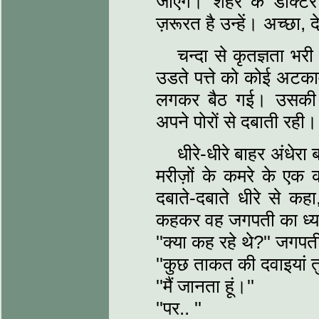
जाएंगे। शहर के डॉक्टर
ज़रूरत है उन्हें। अच्छा
चन्दा से कृतज्ञता भर
उडते पत्ते को कोई अट
लगकर बैठ गई। उसकी ह
अपने पोरों से दबाती रही।
धीरे-धीरे बाहर अंधे
मरीज़ों के कमरे के एक
दबाते-दबाते धीरे से कह
कहकर वह जगपती का ध्या
''क्या कह रहे थे?'' जगपत
''कुछ ताकत की दवाइयां तुम्
''मैं जानता हूं।''
''पर.. ''