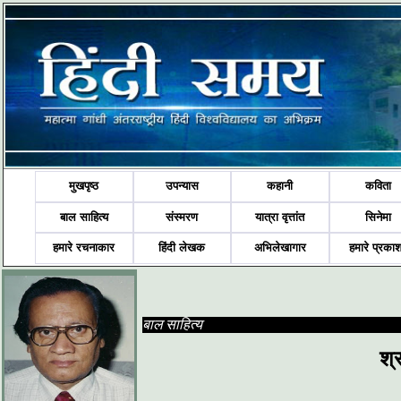
मुखपृष्ठ
उपन्यास
कहानी
कविता
बाल साहित्य
संस्मरण
यात्रा वृत्तांत
सिनेमा
हमारे रचनाकार
हिंदी लेखक
अभिलेखागार
हमारे प्रका
बाल साहित्य
श्