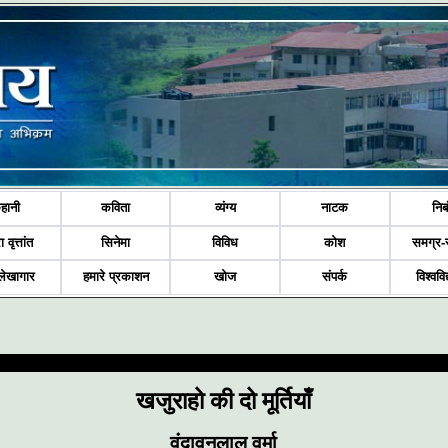
हानी
कविता
व्यंग्य
नाटक
निब
ा वृत्तांत
सिनेमा
विविध
कोश
समग्र-
लेखागार
हमारे प्रकाशन
खोज
संपर्क
विश्ववि
खजुराहो की दो मूर्तियाँ
वृंदावनलाल वर्मा