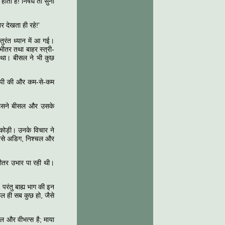
होता है! निषेध तो सुना
र देखता ही रहे!'
तुरंत ध्यान में आ गई।
भीतर तथा बाहर स्त्री-
न था। बीसल ने भी कुछ
िल्पी की और कम-से-कम
त उसने बीसल और उसके
िकोड़ी। उनके विचार ने
 जैसे अडिग, निश्चल और
 भीतर उभार पा रही थी।
 परंतु बाह्य भाग की इन
फूल ही सब कुछ हो, जैसे
ील और वीभत्स है; माया