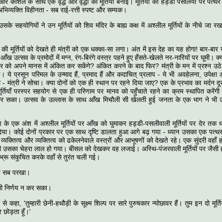
म और कौशल के साथ एक वृद्ध और वृद्धा की मूर्तियाँ बनाईं। मूर्तियों की हड्डी पसलियों पर पत्थर
 अभिव्यक्ति विहीनता - सब राई-रत्ती स्पष्ट और सम्यक।
े सहयोगियों ने उन मूर्तियों को शिव मंदिर के बाह्य कक्ष में अश्लील मूर्तियों के नीचे जा
की मूर्तियों को देखते ही मंत्री को एक धक्का-सा लगा। अंत में इस देह का यह होगा! बार-बार य
 उत्सव के प्रमोदों में मग्न, रंग-बिरंगे वस्त्र पहने हुए हँसते-खेलते नर-नारियों पर घूमी। क्या
 को अपने मानस में अंकित कर सकेंगे? अंकित करने के बाद फिर? मंत्री के मन में प्रश्न उठ
ई। ये प्रसून परिमल के उन्माद हैं, प्रमाद हैं और कदाचित् प्रलाप - ये भी अवहेलना, उपेक्षा 
ी - मंत्री ने सोचा। क्या दोनों को एक ही स्थान पर रहने दिया जाए? एक के प्रभाव का मर्दन दू
मूर्तियाँ परस्पर सहयोग से एक ही परिणाम पर मानव को पहुँचाते रहने का क्रम स्थापित करेंगी 
कर सका। उत्सव के उल्लास के साथ आँख मिचौली सी खेलती हुई जनता के एक भाग ने भी उन मूर
षण के एक अंश में अश्लील मूर्तियों पर आँख को घुमाकर हड्डी-पसलीवाली मूर्तियों पर देर त
या। कोई दोनों प्रकार पर एक साथ दृष्टि डालता हुआ आगे बढ़ गया - ध्यान उसका एक पत्थ
े व्यक्तित्व और व्यक्तित्व को ढकेलनेवाले वस्त्रों और आभूषणों को देखते रहे। एक सुंदरी वह
ते ही उसका चेहरा लाल हो गया। बीसल को देखकर वह लजाई। अस्थि-पंजरवाली मूर्तियों पर जैस
्रू संकुचित करके वहाँ से तुरंत चली गई।
ह सब परखा।
 भी निर्णय न कर सका।
े कहा, 'तुम्हारी छेनी-हथौड़ी के सूक्ष्म शिल्प पर सारे पुरुषकार न्योछावर हैं। तुम इन दो मूर्त
पर छोड़ता हूँ।'