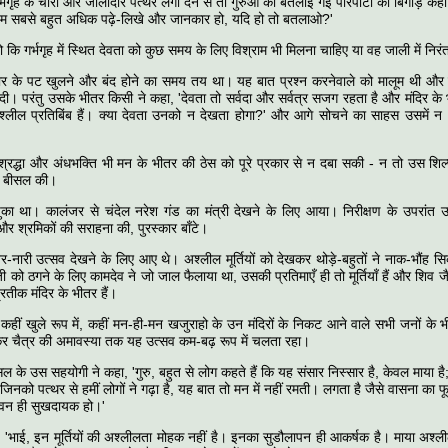
र्भगृह के चारों ओर जालीदार पत्थर लगा देने से तो गुरुओं की बतलाई गई परिपाटी का बिगाड़ कहाँ 
ुम हम सबसे बहुत अधिक पढ़े-लिखे और जानकार हो, यदि हो तो बतलाओ?'
 कि गर्भगृह में स्थित देवता को कुछ समय के लिए विश्राम भी मिलना चाहिए या वह जाली में निरंत
 द्वार के पट खुलने और बंद होने का समय तय था। यह बात प्रश्न करनेवाले को मालूम थी और 
दी। परंतु उसके भीतर किसी ने कहा, 'देवता तो सर्वदा और सर्वत्र सजग रहता है और मंदिर के 
 अश्लील प्रतिबिंब हैं। क्या देवता उनको न देखता होगा?' और आगे सोचने का साहस उसमें 
 श्रद्धा और अंधभक्ति भी मन के भीतर की ठेस को पूरे प्रकार से न दबा सकी - न तो उस श
, न बीसल की।
ुका था। कालंजर से चंदेल नरेश गंड का मंत्री देखने के लिए आया। निरीक्षण के उपरां
और श्रमिकों की सराहना की, पुरस्कार बाँटे।
नर-नारी उत्सव देखने के लिए आए थे। अश्लील मूर्तियों को देखकर थोड़े-बहुतों ने नाक-भौंह स
जी को ठगने के लिए कामदेव ने जो जाल फैलाया था, उसकी प्रतिमाएँ ही तो मूर्तियाँ हैं और शिव
्रतीक मंदिर के भीतर हैं।
ा कहीं खुले रूप में, कहीं मन-ही-मन खजुराहो के उन मंदिरों के निकट आने वाले सभी जनों के
कर चैत्र की अमावस्या तक यह उत्सव कम-बढ़ रूप में चलता रहा।
 के उस सहयोगी ने कहा, 'गुरु, बहुत से लोग कहते हैं कि यह संसार निस्सार है, केवल माया है;
र जिनको पत्थर से हमीं लोगों ने गढ़ा है, यह बात तो मन में नहीं रमती। लगता है जैसे वासना का 
वन ही सुखदायक हो।'
 'भाई, इन मूर्तियों की अश्लीलता मोहक नहीं है। इनका सुडौलापन ही आकर्षक है। माया अश्ल