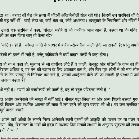
चढ़ा था। बरगद की पेड़ की छाया में चाँदनी आँखमिचौली खेल रही थी। किरणें उन श्रमिकों की देहो
पड़ रहीं थीं। कोई लेटा था, कोई बैठा था, कोई अधलेटा। खजुराहो के निवासियों और मंदिरों
, उससे एक श्रमिक ने कहा, 'बीसल, महोबे से जो कारीगर आज आया है, कहता था कि मंदिर के
जाली का काम किया जाए तो कैसा रहे?'
'कठिन नहीं है। कोमल जाति के पत्थर में बारीक-से-बारीक जाली छेदी जा सकती है; परंतु अपने य
में देखी तो हमने भी नहीं है, परंतु महोबेवाले ने क्यों कहा? मंत्री ने कहा होगा।'
कहा हो या न कहा हो, मुल्तान से जो कारीगर लौटे हैं वे जाली, बेलबूट और पत्तियों के काम को
परिश्रम अधिक है, पर मन की उड़ान के लिए अवकाश कम है; और फिर गुरु लोगों ने जो नाप-तौल
े के लिए सतयुग से निश्चित कर रखे हैं, उनकी अवहेलना कैसे की जा सकती है! पत्थर में जाल
 लगाना पड़ता है!'
भी नहीं है। उसमें जो पच्चीकारी की जाती है, वह तो बहुत परिश्रम लेती है।'
त आक्षेप करनेवाले की समझ में नहीं आई। बीसल पढ़ा-लिखा था और अन्य शिल्पी उसको गुरु म
ाँ' मिलाने और स्थगित अवसर की ताक में लगे रहने की कुछ परंपरा-सी थी। पर उस श्रमिक ने
ूर्त करना क्या?'
 'अपने वहाँ आँखों के सामने नित्य आनेवाले स्त्री-पुरुषों की आकृति को पत्थर पर या पत्र पर
लसा, मोह, विशालता के भावों को हृदय में मथकर फिर उनको लक्षणों के अनुसार सुंदरता की लचकों
 इसी से था।'