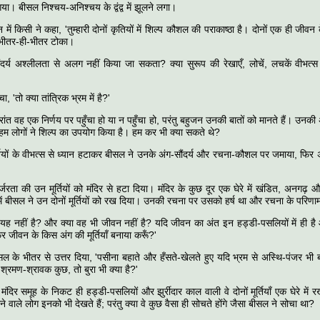
गया। बीसल निश्चय-अनिश्चय के द्वंद्व में झूलने लगा।
में किसी ने कहा, 'तुम्हारी दोनों कृतियों में शिल्प कौशल की पराकाष्ठा है। दोनों एक ही जीवन के
ने भीतर-ही-भीतर टोका।
ौंदर्य अश्लीलता से अलग नहीं किया जा सकता? क्या सुरूप की रेखाएँ, लोचें, लचकें वीभत्स 
, 'तो क्या तांत्रिक भ्रम में है?'
ांत वह एक निर्णय पर पहुँचा हो या न पहुँचा हो, परंतु बहुजन उनकी बातों को मानते हैं। उनकी
ए हम लोगों ने शिल्प का उपयोग किया है। हम कर भी क्या सकते थे?
तियों के वीभत्स से ध्यान हटाकर बीसल ने उनके अंग-सौंदर्य और रचना-कौशल पर जमाया, फिर अस्
जरता की उन मूर्तियों को मंदिर से हटा दिया। मंदिर के कुछ दूर एक घेरे में खंडित, अनगढ़ और
ं में बीसल ने उन दोनों मूर्तियों को रख दिया। उनकी रचना पर उसको हर्ष था और रचना के परिण
 यह नहीं है? और क्या वह भी जीवन नहीं है? यदि जीवन का अंत इन हड्डी-पसलियों में ही
तो फिर जीवन के किस अंग की मूर्तियाँ बनाया करूँ?'
सल के भीतर से उत्तर दिया, 'पसीना बहाते और हँसते-खेलते हुए यदि भ्रम से अस्थि-पंजर भी 
श्रमण-श्रावक कुछ, तो बुरा भी क्या है?'
 मंदिर समूह के निकट ही हड्डी-पसलियों और झुर्रीदार काल वाली वे दोनों मूर्तियाँ एक घेरे में र
होने वाले लोग इनको भी देखते हैं; परंतु क्या वे कुछ वैसा ही सोचते होंगे जैसा बीसल ने सोचा था?