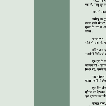
'पर... पर ग
नहीं है; परंतु त
'यह तो सोचो
गर्भगृह के
उसने हामी भी भर 
पुरुष के नंगे व
सोचा।
परंपराजन्य
थोड़े से अंशों में
मंदिर बन च
सहयोगी शिल्पियों 
दूर-दूर के 
सांत्वना दी - शिव
स्थिर रहे, उसके प
यह सांत्वन
वसंत पंचमी से ले
एक दिन बीसल
मूर्तियों को देखक
इस प्रकार का जी
बीसल बोला,