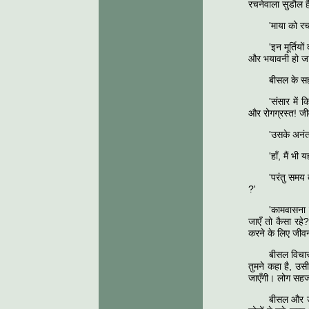
रचनेवाला सुडौल ह
'माया को र
'इन मूर्ति
और भयावनी हो जाएँ
बीसल के सहय
'संसार में 
और रोगग्रस्त! जी
'उसके अनंत
'हाँ, मैं भ
'परंतु समय 
?'
'कामवासना क
जाएँ तो कैसा रह
करने के लिए जीवन
बीसल विचार
तुमने कहा है, उस
जाएँगी। लोग सहज
बीसल और उसक