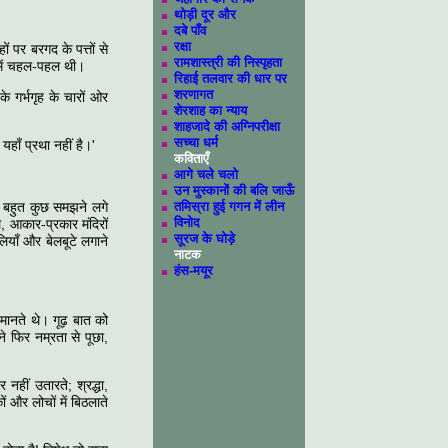
थोड़ी दूर और
दबे पाँव
रक्षा
ं पर बरगद के पत्तों से
रामशास्त्री की निस्पृहता
 में चहल-पहल थी।
रिहाई तलवार की धार पर
शरणागत
 गर्भगृह के चारों ओर
शेरशाह का न्याय
शाहजादे की अग्निपरीक्षा
सच्चा धर्म
हाँ प्रथा नहीं है।'
कविताएँ
आगे चले चलो
उन मुस्कानों की बलि जाऊँ
 ही बहुत कुछ समझने लगे
तमिस्रा हुई गगन में लीन
विनोद
, आकार-प्रकार मंदिरों
सूरज के घोड़े
ियाँ और बेलबूटे लगाने
नाटक
हंस-मयूर
ानते थे। गूढ़ बात को
 फिर नम्रता से पूछा,
 नहीं उतारते; श्रद्धा,
 और लोचों में बिठलाते