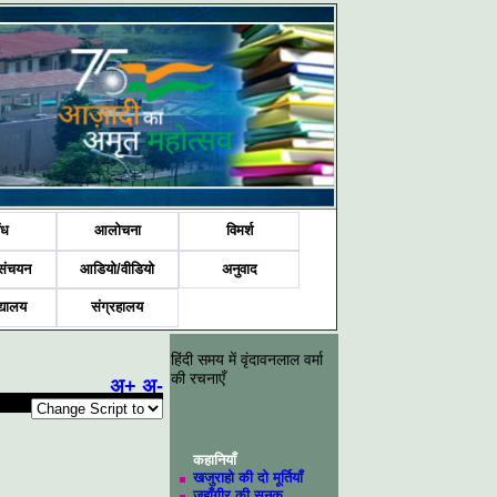
ंध
आलोचना
विमर्श
संचयन
आडियो/वीडियो
अनुवाद
द्यालय
संग्रहालय
हिंदी समय में वृंदावनलाल वर्मा
की रचनाएँ
अ+
अ-
कहानियाँ
खजुराहो की दो मूर्तियाँ
जहाँगीर की सनक