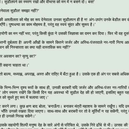
ै। सुडौलपने का स्मरण रखो और वीभत्स को मन में न बसने दो। बस!'
चनेवाला सुडौल! समझा नहीं?'
यों की अश्लीलता को मोह का रूप देनेवाला उनका सुडौलपन ही है न! अंग-उपांग उनके बेडौल कर 
गी। पुष्पधन्वा का काम मोहमय है, परंतु वह स्वयं सुंदर और सुरूप है।'
ोगी का मन नहीं भरा; परंतु किसी कुंठा ने उसकी जिज्ञासा का दमन कर दिया। फिर भी वह दूसरे
कितनी दुर्बलता है! अपनी आँखों के सामने कितने जर्जर और अस्थि-पंजरवाले नर-नारी नित्य आते-
वन की निस्सारता का क्या यही वास्तविक रूप नहीं?'
र अवसान का? मृत्यु का?'
ी यही कहना चाहता था।'
तो बाल्य, मध्याह्न, अपराह्न, अस्त और रात्रि में बँटा हुआ है। उसके एक ही अंग पर सबसे अधिक
े भिन्न-भिन्न दृश्य रूपों के साथ ही, उनकी बराबरी यदि जर्जर और अस्थि-पंजर नर-नारियों की
े?' लोग स्मरण रखेंगे कि किसी दिन यह अवस्था भी सुडौल देह की हो जाएगी, इसलिए बहुत प
 को सुधरे हुए रूप में चलाया जाए।'
 करने लगा। कुछ क्षण बाद बोला, 'बनाऊँगा। बनाकर मंत्री महाशय के सामने रखूँगा। यदि उन्ह
ी भाँति उनको रखवा दिया जाएगा। साथ-साथ और बराबरी पर तो वे मूर्तियाँ न रह सकेंगी, परंत
 ही उनको निरख सकेंगे।'
े सहयोगी शिल्पी मनुष्य देह के सारे अंगों से परिचित थे, उसके निरे ढाँचे से भी। उत्सव की 