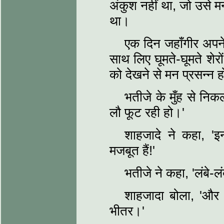
अंकुश नहीं था, जो उसे 
था।
एक दिन जहाँगीर अपन
साथ लिए घूमते-घूमते शेर
को देखने से मन प्रसन्न हो
भतीजे के मुँह से निकला
लौ फूट रही हो।'
शाहजादे ने कहा, 'इन
मजबूत हैं!'
भतीजे ने कहा, 'लंबे-लं
शाहजादा बोला, 'और लं
भीतर।'