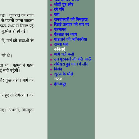
थोड़ी दूर और
दबे पाँव
रक्षा
पड़ा। गुजरात का राजा
रामशास्त्री की निस्पृहता
न से गजनी जाना चाहता
रिहाई तलवार की धार पर
 इधर-उधर से सिमट रहे
शरणागत
मुठभेड़ हो ही गई।
शेरशाह का न्याय
शाहजादे की अग्निपरीक्षा
ं, मार्ग की बाधाओं के
सच्चा धर्म
कविताएँ
आगे चले चलो
 मरे थे।
उन मुस्कानों की बलि जाऊँ
तमिस्रा हुई गगन में लीन
ता था। महमूद ने गहन
विनोद
ई नहीं पड़ेगी।
सूरज के घोड़े
नाटक
र कुछ नहीं। मार्ग का
हंस-मयूर
र हुए तो रेगिस्तान का
ं आए। अधनंगे, बिलकुल