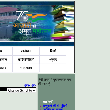
ंध
आलोचना
विमर्श
संचयन
आडियो/वीडियो
अनुवाद
द्यालय
संग्रहालय
हिंदी समय में वृंदावनलाल वर्मा
की रचनाएँ
अ+
अ-
कहानियाँ
खजुराहो की दो मूर्तियाँ
जहाँगीर की सनक