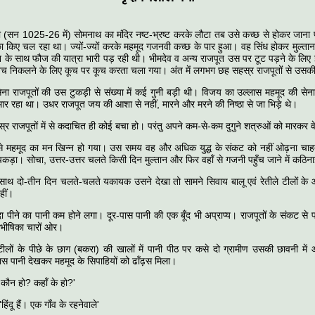
 (सन 1025-26 में) सोमनाथ का मंदिर नष्ट-भ्रष्ट करके लौटा तब उसे कच्छ से होकर जाना 
ा किए चल रहा था। ज्यों-ज्यों करके महमूद गजनवी कच्छ के पार हुआ। वह सिंध होकर मुल्ता
 के साथ फौज की यात्रा भारी पड़ रही थी। भीमदेव व अन्य राजपूत उस पर टूट पड़ने के लिए
बच निकलने के लिए कूच पर कूच करता चला गया। अंत में लगभग छह सहस्र राजपूतों से उसकी 
ना राजपूतों की उस टुकड़ी से संख्या में कई गुनी बड़ी थी। विजय का उल्लास महमूद की सेना मे
ं मार रहा था। उधर राजपूत जय की आशा से नहीं, मारने और मरने की निष्ठा से जा भिड़े थे।
 राजपूतों में से कदाचित ही कोई बचा हो। परंतु अपने कम-से-कम दुगुने शत्रुओं को मारकर वे
े महमूद का मन खिन्न हो गया। उस समय वह और अधिक युद्ध के संकट को नहीं ओढ़ना चाह
ग पकड़ा। सोचा, उत्तर-उत्तर चलते किसी दिन मुल्तान और फिर वहाँ से गजनी पहुँच जाने में कठिना
साथ दो-तीन दिन चलते-चलते यकायक उसने देखा तो सामने सिवाय बालू एवं रेतीले टीलों के औ
हीं।
ा पीने का पानी कम होने लगा। दूर-पास पानी की एक बूँद भी अप्राप्य। राजपूतों के संकट से पा
िभीषिका चारों ओर।
े टीलों के पीछे के छाग (बकरा) की खालों में पानी पीठ पर कसे दो ग्रामीण उसकी छावनी मे
स पानी देखकर महमूद के सिपाहियों को ढाँढ़स मिला।
'कौन हो? कहाँ के हो?'
'हिंदू हैं। एक गाँव के रहनेवाले'