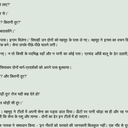
से लाए?'
र से।'
नी? कितनी दूर?'
बतलावेंगे।'
पास। इनाम मिलेगा।' सिपाही उन दोनों को महमूद के पास ले गए। महमूद ने इनाम का वचन दिय
दर्शक बने। सेना उनके पीछे-पीछे चलने लगी।
गए। न तो किसी के पदचिह्न वहाँ और न पानी का कोई पता। प्रचंड आँधी बालू के ढेर उठाती
सियाकर दोनों मार्ग-प्रदर्शकों को अपने पास बुलवाया।
ानी? और कितनी दूर?'
ड़ी दूर! रोज यही कह देते हो!'
ल थोड़ी सी दूर।'
गई। महमूद ने टीलों में अपनी सेना का पड़ाव डाल दिया। ऊँटों पर पानी थोड़ा सा ही और रह
ी कि सेना के पशु और मानव - दोनों का ढेर इन टीलों में हो जाएगा।
क नायक ने समाधान किया - 'इन गँवारों को फासले की जानकारी बिलकुल नहीं। एक गाँव से दूसर