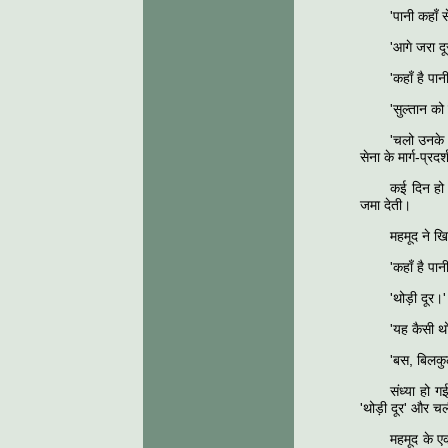
'पानी कहाँ 
'आगे जरा दू
'कहाँ है पा
'सुल्तान को 
'चलो उनके 
सेना के मार्ग-प्र
कई दिन हो 
जमा देती।
महमूद ने खि
'कहाँ है प
'थोड़ी दूर।'
'यह कैसी थो
'बस, बिलकु
संध्या हो 
'थोड़ी दूर' और चल
महमूद के ए