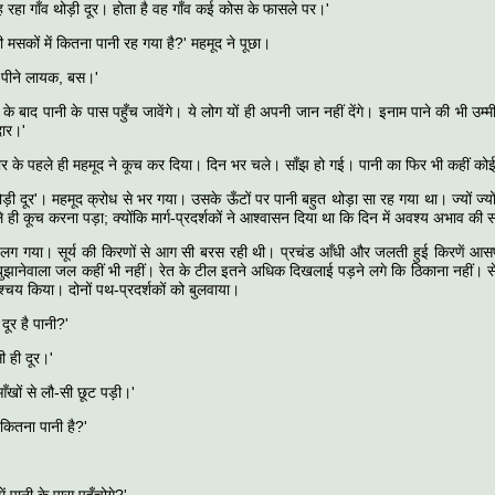
वह रहा गाँव थोड़ी दूर। होता है वह गाँव कई कोस के फासले पर।'
ी मसकों में कितना पानी रह गया है?' महमूद ने पूछा।
 पीने लायक, बस।'
े बाद पानी के पास पहुँच जावेंगे। ये लोग यों ही अपनी जान नहीं देंगे। इनाम पाने की भी उम्मीद है
दार।'
भोर के पहले ही महमूद ने कूच कर दिया। दिन भर चले। साँझ हो गई। पानी का फिर भी कहीं कोई
ड़ी दूर'। महमूद क्रोध से भर गया। उसके ऊँटों पर पानी बहुत थोड़ा सा रह गया था। ज्यों ज्य
 ही कूच करना पड़ा; क्योंकि मार्ग-प्रदर्शकों ने आश्वासन दिया था कि दिन में अवश्य अभाव की स
लग गया। सूर्य की किरणों से आग सी बरस रही थी। प्रचंड आँधी और जलती हुई किरणें आ
स बुझानेवाला जल कहीं भी नहीं। रेत के टील इतने अधिक दिखलाई पड़ने लगे कि ठिकाना नहीं। 
श्चय किया। दोनों पथ-प्रदर्शकों को बुलवाया।
ूर है पानी?'
ी ही दूर।'
ँखों से लौ-सी छूट पड़ी।'
स कितना पानी है?'