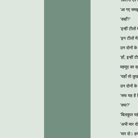
'कितनी देर म
'आ गए समझ
'कहाँ?'
'इन्हीं टीलों 
'इन टीलों में
उन दोनों क
'हाँ, इन्हीं टी
महमूद का 
'यहाँ तो कु
उन दोनों क
'सच यह है क
'क्या?'
'बिलकुल यही
'अभी मार दो
'मार दो। हम