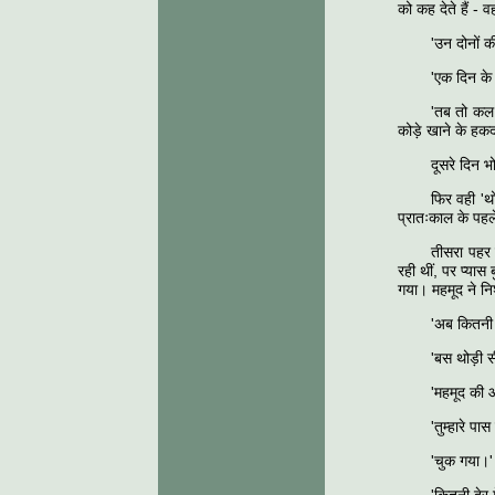
को कह देते हैं - 
'उन दोनों क
'एक दिन के
'तब तो कल क
कोड़े खाने के हक
दूसरे दिन 
फिर वही 'थो
प्रातःकाल के पहले
तीसरा पहर 
रही थीं, पर प्या
गया। महमूद ने नि
'अब कितनी द
'बस थोड़ी स
'महमूद की आ
'तुम्हारे पा
'चुक गया।'