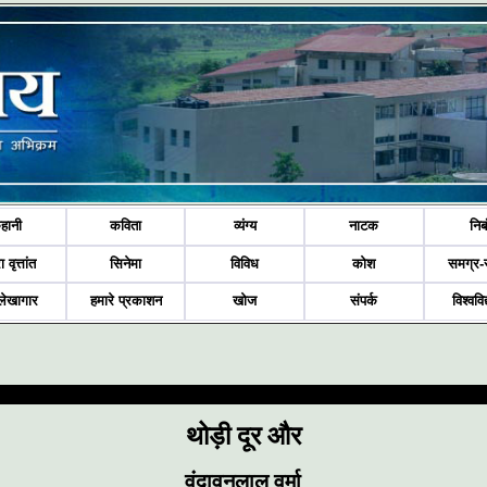
हानी
कविता
व्यंग्य
नाटक
निब
ा वृत्तांत
सिनेमा
विविध
कोश
समग्र-
लेखागार
हमारे प्रकाशन
खोज
संपर्क
विश्ववि
थोड़ी दूर और
वृंदावनलाल वर्मा