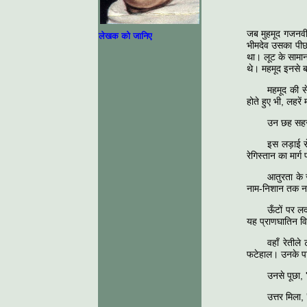
जब मुहमूद गजनवी
लेखक को जानिए
भीमदेव उसका पीछ
था। लूट के सामान
थे। महमूद इनसे 
महमूद की से
होते हुए भी, लहरे
उन छह सहस्र
इस लड़ाई स
रेगिस्तान का मार्
आतुरता के 
नाम-निशान तक न
ऊँटों पर लद
यह प्राणघातिन व
वहाँ रेतील
फटेहाल। उनके पा
उनसे पूछा, 
उत्तर मिला, 