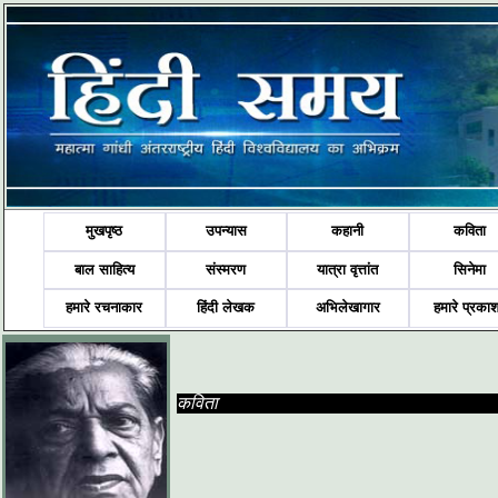
मुखपृष्ठ
उपन्यास
कहानी
कविता
बाल साहित्य
संस्मरण
यात्रा वृत्तांत
सिनेमा
हमारे रचनाकार
हिंदी लेखक
अभिलेखागार
हमारे प्रका
कविता