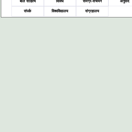
बाल साहित्य
विविध
समग्र-संचयन
अनुवाद
संपर्क
विश्वविद्यालय
संग्रहालय