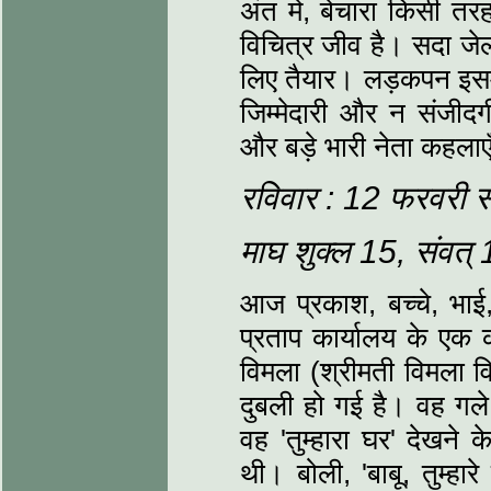
अंत में, बेचारा किसी 
विचित्र जीव है। सदा जेल
लिए तैयार। लड़कपन इसमे
जिम्‍मेदारी और न संजीद
और बड़े भारी नेता कहलाए
रविवार : 12 फरवरी 
माघ शुक्‍ल 15, संवत
आज प्रकाश, बच्‍चे, भाई
प्रताप कार्यालय के एक 
विमला (श्रीमती विमला विद्
दुबली हो गई है। वह गले
वह 'तुम्‍हारा घर' देखन
थी। बोली, 'बाबू, तुम्‍ह