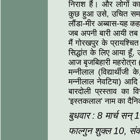
निराश हैं। और लोगों का
कुछ हुआ उसे, उचित सम
लौंडा-मीर अब्‍बास-यह कह
जब अपनी बारी आयी तब क
मैं गोरखपुर के प्रायश्चि
सिद्धांत के लिए आया हू
आज बृजबिहारी महरोत्रा (क
मन्‍नीलाल (विद्यार्थीज
मन्‍नीलाल नेवटिया) आदि
बारदोली प्रस्‍ताव का व
'इस्‍तकलाल' नाम का दैनि
बुधवार : 8 मार्च सन्
फाल्‍गुन शुक्‍ल 10, स