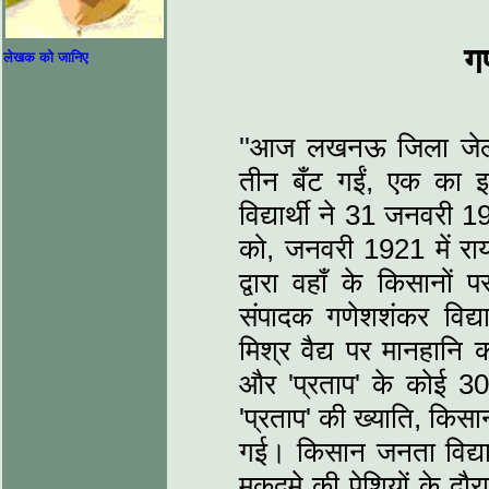
गण
लेखक को जानिए
''आज लखनऊ जिला जेल में
तीन बँट गईं, एक का इस्
विद्यार्थी ने 31 जनवरी 1
को, जनवरी 1921 में राय
द्वारा वहाँ के किसानों 
संपादक गणेशशंकर विद्
मिश्र वैद्य पर मानहान
और 'प्रताप' के कोई 3
'प्रताप' की ख्‍याति, किसा
गई। किसान जनता विद्यार
मुकदमे की पेशियों के दौ