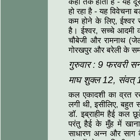
कहाँ तक होता है - यह दूस
हो रहा है - यह विवेचना 
कम होने के लिए, ईश्‍वर 
है। ईश्‍वर, सच्‍चे आदमी
चौबेजी और रामनाथ (जे
गोरखपुर और बरेली के समाच
गुरुवार : 9 फरवरी स
माघ शुक्‍ल 12, संवत
कल एकादशी का व्रत रख
लगी थी, इसीलिए, बहुत 
डॉ. इब्राहीम हैई कल छूट
परंतु हैई के मुँह में 
साधारण अन्‍न और साग