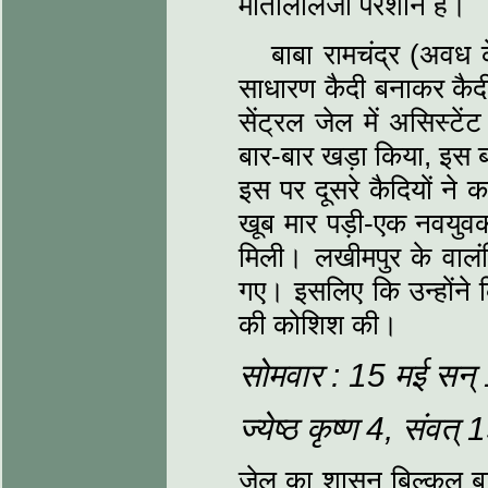
मोतीलालजी परेशान हैं।
बाबा रामचंद्र (अवध 
साधारण कैदी बनाकर कैदी
सेंट्रल जेल में असिस्‍टे
बार-बार खड़ा किया, इस 
इस पर दूसरे कैदियों ने
खूब मार पड़ी-एक नवयुवक
मिली। लखीमपुर के वालंट
गए। इसलिए कि उन्‍होंने 
की कोशिश की।
सोमवार : 15 मई सन
ज्‍येष्‍ठ कृष्‍ण 4, संवत
जेल का शासन बिल्‍कुल बा