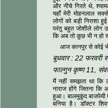
और नीचे गिरते थे, श्‍यामल
यहाँ मेरी मोहनलाल सक्
लोगों को बड़ी निराशा हुई 
परंतु बहुत जोशीले लोग 
कि अब तो कुछ भी न हो 
आज कानपुर से कोई भ
बुधवार : 22 फरवरी 
फाल्‍गुन कृष्‍ण 11, स
मैं नहीं समझता था कि ल
नाराज होंगे जितना क
हुआ। बालमुकुंद बाजपेयी ऐ
बनिया है। डॉक्‍टर शिव