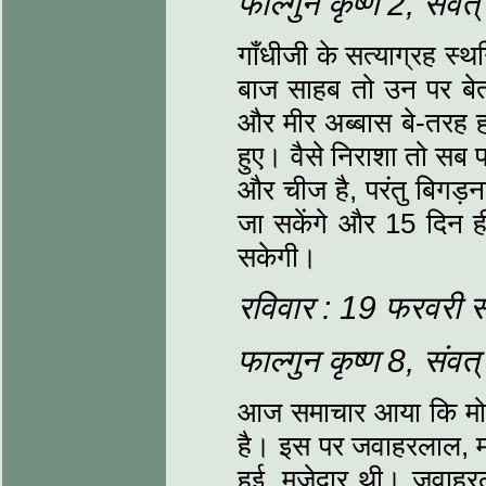
फाल्‍गुन कृष्‍ण 2, संव
गाँधीजी के सत्‍याग्रह स
बाज साहब तो उन पर बे
और मीर अब्‍बास बे-तरह ह
हुए। वैसे निराशा तो सब 
और चीज है, परंतु बिगड़
जा सकेंगे और 15 दिन ही 
सकेगी।
रविवार : 19 फरवरी 
फाल्‍गुन कृष्‍ण 8, संव
आज समाचार आया कि मोतील
है। इस पर जवाहरलाल, मो
हुई, मजेदार थी। जवाहरल