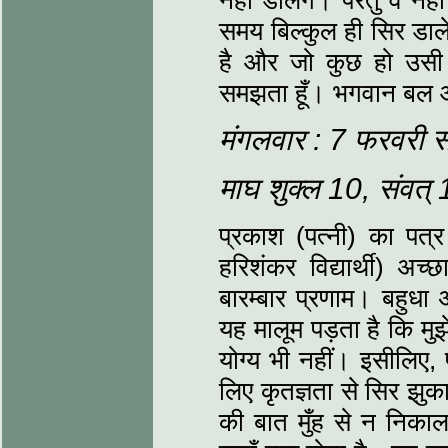
नहीं डालेंगे। परंतु वे 
समय बिल्‍कुल ही सिर डाले
है और जो कुछ हो उसी 
समझता हूँ। भगवान बल 
मंगलवार : 7 फरवरी 
माघ शुक्‍ल 10, संवत
प्रकाश (पत्‍नी) का पत्र 
हरिशंकर विद्यार्थी) अच्‍
बारम्‍बार प्रणाम। बहुधा
यह मालूम पड़ता है कि मुझे
योग्‍य भी नहीं। इसीलिए
लिए कृतज्ञता से सिर झ
की बात मुँह से न निका