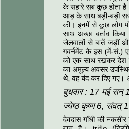
के सहारे सब कुछ होता है
आड़ के साथ बड़ी-बड़ी सज
की। इनमें से कुछ लोग पाँ
साथ अच्‍छा बर्ताव कि
जेलवालों से बातें जड़ीं
गवर्नमेंट के इस (में-सं.)
को एक साथ रखकर देश में र
का अमूल्‍य अवसर उपस्थ
थे, वह बंद कर दिए गए। 
बुधवार : 17 मई सन्
ज्‍येष्‍ठ कृष्‍ण 6, संवत
देवदास गाँधी की नकसीर 
बात है। trifle (ट्र