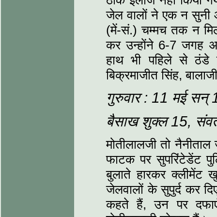
ठीक इलाज नहीं किया गय
जेल वालों ने एक न सुनी 
(में-सं.) चम्‍मच तक न म
कर उन्‍होंने 6-7 जगह
हाथ भी पहिले से ठंडे ह
बिक्रमाजीत सिंह, बालाजी
गुरुवार : 11 मई सन्
बैसाख शुक्‍ल 15, सं
मोतीलालजी तो नैनीताल जा
फाटक पर सुपरिंटेडेंट पुल
बुलाते हारकर क्‍लीमें
जेलवालों के सुपुर्द कर 
कहते हैं, उन पर दफ