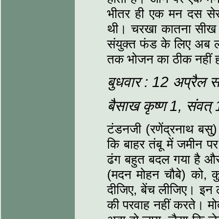
भीतर ही एक मन दस सेर
थी। चरखा कातना सीख रह
संयुक्‍त फंड के लिए अब ल
तक भोजन का ठीक नहीं ह
बुधवार : 12 अप्रैल 
बैसाख कृष्‍ण 1, संवत
टंडनजी (रणेंद्रनाथ बसु
कि बाहर तंबू में जमीन प
ढंग बहुत बदल गया है और व
(मदन मोहन चौबे) को, कुर
दीजिए, बेंच लीजिए। इन लो
की परवाह नहीं करते। मो