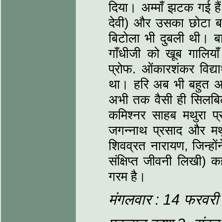
दिया। अम्‍माँ झटक गई हैं
देवी) और उसका छोटा बच्
बिटोला भी दुबली थी। बाब
गाँधीजी को खूब गालियाँ द
प्रोफ. ओंकारशंकर विद्या
था। हरि अब भी बहुत अच्‍छ
अभी तक वैसी ही सिलबिल्
कमिश्‍नर साहब मथुरा 
जगन्‍नाथ प्रसाद और मथ
शिवव्रत नारायण, जिन्‍हों
संक्षिप्‍त जीवनी लिखी) 
गरम है।
मंगलवार : 14 फरवरी