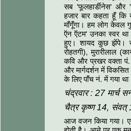
सब 'फूलहार्डीनेस' और '
हजार बार कहता हूँ कि य
माँगूँगा। हम लोग केवल ग
ऍन ऍटम' उनका स्‍वर थ
हुए। शायद कुछ झेंपे।
रोहतगी), मुरारीलाल (कान
कवि और प्रखर वक्‍ता पं. ब
और मार्गदर्शन में विकसित
के लिए पाँच नं. में गया थ
चंद्रवार : 27 मार्च 
चैत्र कृष्‍ण 14, संवत
आज वजन किया गया। एक 
होती है। आने पर एक मन 