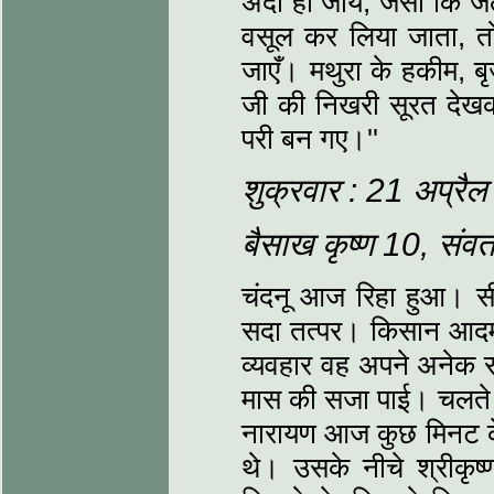
अदा हो जाय, जैसा कि जेल
वसूल कर लिया जाता, तो 
जाएँ। मथुरा के हकीम, ब
जी की निखरी सूरत देखकर
परी बन गए।''
शुक्रवार : 21 अप्रै
बैसाख कृष्‍ण 10, सं
चंदनू आज रिहा हुआ। सीधा
सदा तत्‍पर। किसान आदम
व्‍यवहार वह अपने अनेक स
मास की सजा पाई। चलते 
नारायण आज कुछ मिनट क
थे। उसके नीचे श्रीकृष्