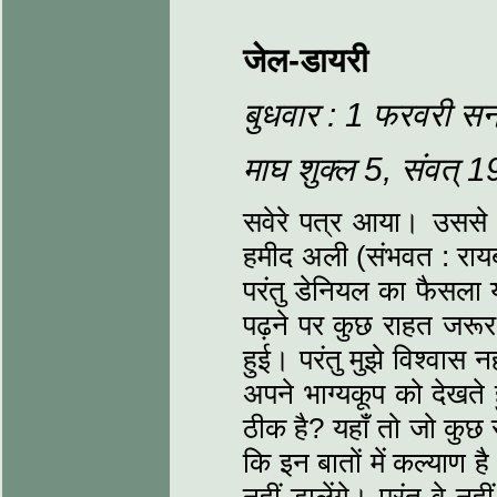
जेल-डायरी
बुधवार : 1 फरवरी स
माघ शुक्‍ल 5, संवत् 
सवेरे पत्र आया। उससे 
हमीद अली (संभवत : रायब
परंतु डेनियल का फैसला 
पढ़ने पर कुछ राहत जरू
हुई। परंतु मुझे विश्‍वास
अपने भाग्‍यकूप को देखते 
ठीक है? यहाँ तो जो कुछ स
कि इन बातों में कल्‍याण ह