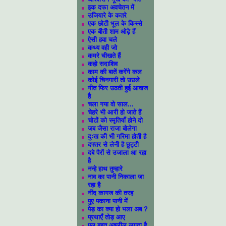
इक दफा अवचेतन में
उजियारे के कतरे
एक छोटी भूल के किस्से
एक बीती शाम ओढ़े हैं
ऐसी हवा चले
कथ्य वही जो
कमरे चीखते हैं
कहो सदाशिव
काम की बातें करेंगे कल
कोई चिनगारी तो उछले
गीत फिर उठती हुई आवाज
है
चला गया वो साल...
चेहरे भी आरी हो जाते हैं
चोटों को स्मृतियाँ होने दो
जब जैसा राजा बोलेगा
दुःख की भी गरिमा होती है
दफ्तर से लेनी है छुट्टी
दबे पैरों से उजाला आ रहा
है
नन्हे हाथ तुम्हारे
नाव का पानी निकाला जा
रहा है
नींद कागज की तरह
पुए पकाना पानी में
पेड़ का क्या हो भला अब ?
प्रथाएँ तोड़ आए
पुल बहुत अश्लील लगता है