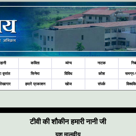
हानी
कविता
व्यंग्य
नाटक
निब
ा वृत्तांत
सिनेमा
विविध
कोश
समग्र-
लेखागार
हमारे प्रकाशन
खोज
संपर्क
विश्ववि
टीवी की शौकीन हमारी नानी जी
यश मालवीय