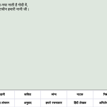
नया नाती है गोदी में,
्राचीन हमारी नानी जी।
हानी
कविता
व्यंग्य
नाटक
निब
र-संचयन
अनुवाद
हमारे रचनाकार
हिंदी लेखक
अभिले