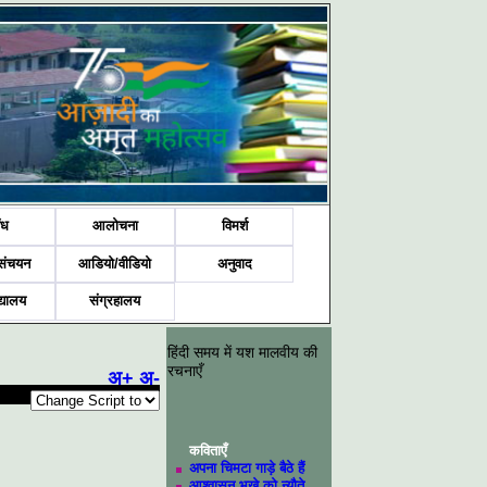
ंध
आलोचना
विमर्श
संचयन
आडियो/वीडियो
अनुवाद
द्यालय
संग्रहालय
हिंदी समय में यश मालवीय की
रचनाएँ
अ+
अ-
कविताएँ
अपना चिमटा गाड़े बैठे हैं
आश्वासन भूखे को न्यौते