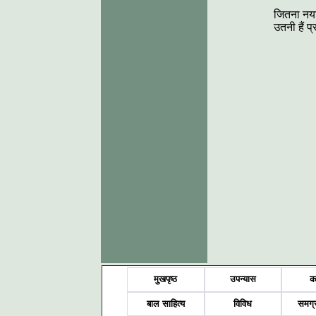
जितना नया-
उतनी हैं प
मुखपृष्ठ
उपन्यास
क
बाल साहित्य
विविध
समग्