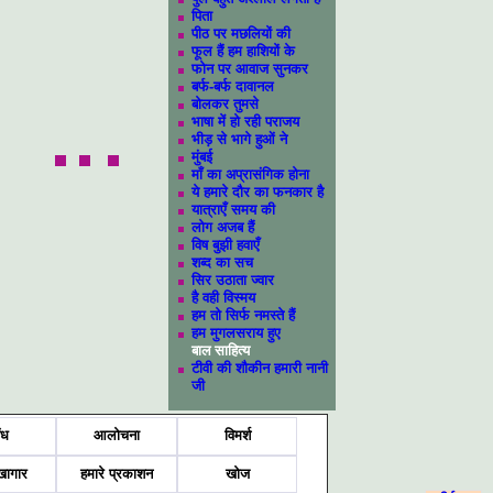
पिता
पीठ पर मछलियों की
फूल हैं हम हाशियों के
फोन पर आवाज सुनकर
बर्फ-बर्फ दावानल
बोलकर तुमसे
भाषा में हो रही पराजय
भीड़ से भागे हुओं ने
मुंबई
माँ का अप्रासंगिक होना
ये हमारे दौर का फनकार है
यात्राएँ समय की
लोग अजब हैं
विष बुझी हवाएँ
शब्द का सच
सिर उठाता ज्वार
है वही विस्मय
हम तो सिर्फ नमस्ते हैं
हम मुगलसराय हुए
बाल साहित्य
टीवी की शौकीन हमारी नानी
जी
ंध
आलोचना
विमर्श
खागार
हमारे प्रकाशन
खोज