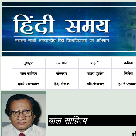
मुखपृष्ठ
उपन्यास
कहानी
कविता
बाल साहित्य
संस्मरण
यात्रा वृत्तांत
सिनेमा
हमारे रचनाकार
हिंदी लेखक
अभिलेखागार
हमारे प्रका
बाल साहित्य