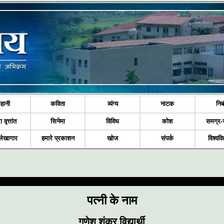
हानी
कविता
व्यंग्य
नाटक
निब
ा वृत्तांत
सिनेमा
विविध
कोश
समग्र-
लेखागार
हमारे प्रकाशन
खोज
संपर्क
विश्ववि
पत्‍नी के नाम
गणेश शंकर विद्यार्थी