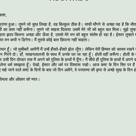
रकाश,
 प्राप्‍त हुआ। तुमने जो कुछ लिखा है, व‍ह बिल्‍कुल ठीक है। माफी माँगने से अच्‍छा यह है कि मौत
ज्‍ती का काम नहीं करूँगा। तुमने जो साहस दिलाया उसमें मेरे जी को बहुत बल मिला। मुझे तुम्‍ह
ुम्‍हारा हृदय कितना अच्‍छा और ऊँचा है, उससे मेरे मन को बहुत संतोष हो रहा है। ईश्‍वर तुम्‍हा
 मेरा मन कभी न डिगेगा। मैं तुमसे कोई बात छिपाना नहीं चाहता।
तैयार हूँ। जो मुसीबतें आयेंगी मैं उन्‍हें हँसते-हँसते झेल लूँगा। लेकिन मेरी हिम्‍मत को कायम रख
 गिरने दो। हाँ, माखनलालजी के साथ मैं उनके घर जा रहा हूँ। होली वहीं करूँगा। होली के 
र उसी दिन दोपहर तक मैं अपने को पुलिस के हाथों में दूँगा। मैं सीधे ही पुलिस के हाथों में अपने
 लेना धर्म समझता हूँ। देखो, ईश्‍वर और धर्म पर विश्‍वास रखो। आज कष्‍ट के दिन सिर पर 
ए सहे जाने वाले कष्‍ट के दिनों के बाद जो दिन आवेंगे, वे परमात्‍मा की कृपा से अच्‍छे सुख के दिन ह
, विमला और ओंकार को प्‍यार।