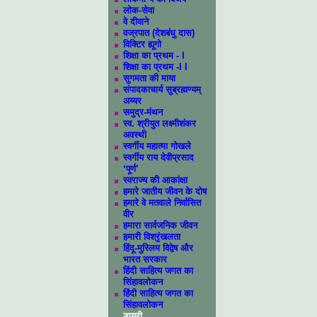
लोक-सेवा
वे दीवाने
वज्रपात (देशबंधु दास)
विक्टिर ह्यूगो
शिक्षा का प्रथम - I
शिक्षा का प्रथम -I I
सुगमता की माया
संपादकाचार्य सुब्रह्मण्यम्
अय्यर
समुद्र-मंथन
स्व. श्रीयुत लक्ष्मीशंकर
अवस्थी
स्वर्गीय महात्मा गोखले
स्वर्गीय राय देवीप्रसाद
‘पूर्ण’
स्वराज्य की आकांक्षा
हमारे जातीय जीवन के दोष
हमारे वे मतवाले निर्वासित
वीर
हमारा सार्वजनिक जीवन
हमारी विश्रृंखलता
हिंदू-मुस्लिम विद्वेष और
भारत सरकार
हिंदी साहित्य जगत का
सिंहावलोकन
हिंदी साहित्य जगत का
सिंहावलोकन
डायरी