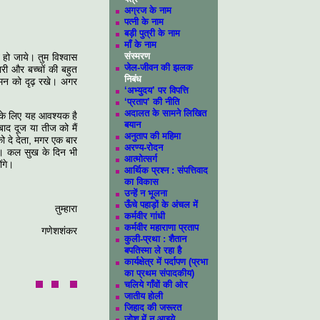
अग्रज के नाम
पत्‍नी के नाम
बड़ी पुत्री के नाम
माँ के नाम
संस्मरण
 हो जाये। तुम विश्‍वास
जेल-जीवन की झलक
ारी और बच्‍चों की बहुत
निबंध
रे मन को दृढ़ रखे। अगर
‘अभ्युदय’ पर विपत्ति
‘प्रताप’ की नीति
अदालत के सामने लिखित
ने के लिए यह आवश्‍यक है
बयान
बाद दूज या तीज को मैं
अनुताप की महिमा
 को दे देता, मगर एक बार
अरण्य-रोदन
हैं। कल सुख के दिन भी
आत्मोत्सर्ग
ोंगे।
आर्थिक प्रश्न : संपत्तिवाद
का विकास
उन्हें न भूलना
ऊँचे पहाड़ों के अंचल में
तुम्‍हारा
कर्मवीर गांधी
कर्मवीर महाराणा प्रताप
गणेशशंकर
कुली-प्रथा : शैतान
बपतिस्मा ले रहा है
कार्यक्षेत्र में पर्दापण (प्रभा
का प्रथम संपादकीय)
चलिये गाँवों की ओर
जातीय होली
जिहाद की जरूरत
जोश में न आइये