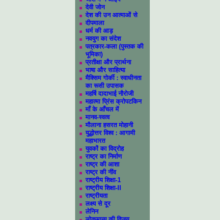
देवी जोन
देश की उन आत्माओं से
दीपमाला
धर्म की आड़
नवयुग का संदेश
पत्रकार-कला (पुस्तक की
भूमिका)
प्रतीक्षा और प्रार्थना
भाषा और साहित्या
मैक्सिम गोर्की : स्वाधीनता
का रूसी उपासक
महर्षि दादाभाई नौरोजी
महात्मा प्रिंस क्रोपटकिन
माँ के आँचल में
मानव-स्वत्व
मौलाना हसरत मोहानी
युद्धोत्तर विश्व : आगामी
महाभारत
युवकों का विद्रोह
राष्ट्र का निर्माण
राष्ट्र की आशा
राष्ट्र की नींव
राष्ट्रीय शिक्षा-1
राष्ट्रीय शिक्षा-II
राष्ट्रीयता
लक्ष्य से दूर
लेनिन
लोकमान्य‍ की विजय