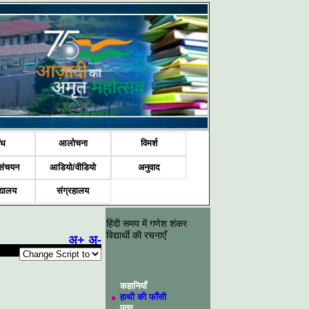
ंध
आलोचना
विमर्श
संचयन
आडियो/वीडियो
अनुवाद
द्यालय
संग्रहालय
हिंदी समय में गणेश शंकर
विद्यार्थी की रचनाएँ
अ+
अ-
कहानियाँ
हाथी की फाँसी
पत्र