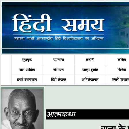
मुखपृष्ठ
उपन्यास
कहानी
कविता
बाल साहित्य
संस्मरण
यात्रा वृत्तांत
सिनेमा
हमारे रचनाकार
हिंदी लेखक
अभिलेखागार
हमारे प्रका
आत्मकथा