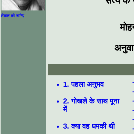
सत्य के
लेखक को जानिए
मोह
अनुव
1. पहला अनुभव
2. गोखले के साथ पूना
में
3. क्या वह धमकी थी