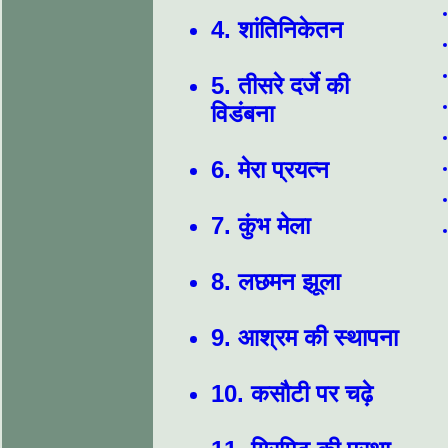
4. शांतिनिकेतन
5. तीसरे दर्जे की
विडंबना
6. मेरा प्रयत्न
7. कुंभ मेला
8. लछमन झूला
9. आश्रम की स्थापना
10. कसौटी पर चढ़े