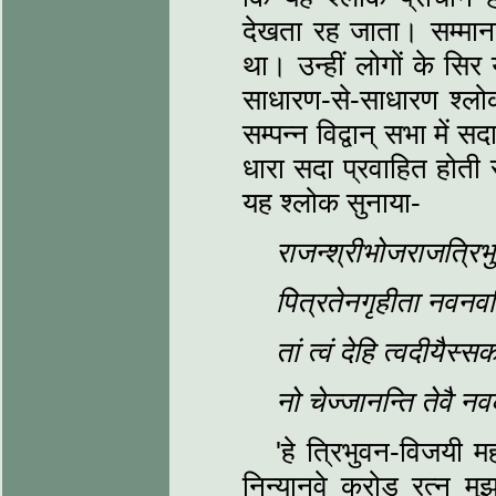
देखता रह जाता। सम्मानार्
था। उन्हीं लोगों के सि
साधारण-से-साधारण श्लो
सम्पन्न विद्वान् सभा में
धारा सदा प्रवाहित होती 
यह श्लोक सुनाया-
राजन्श्रीभोजराजत्रिभ
पित्रतेनगृहीता नवनवत
तां त्वं देहि त्वदीयैस्
नो चेज्जानन्ति तेवै न
'हे त्रिभुवन-विजयी म
निन्यानवे करोड़ रत्