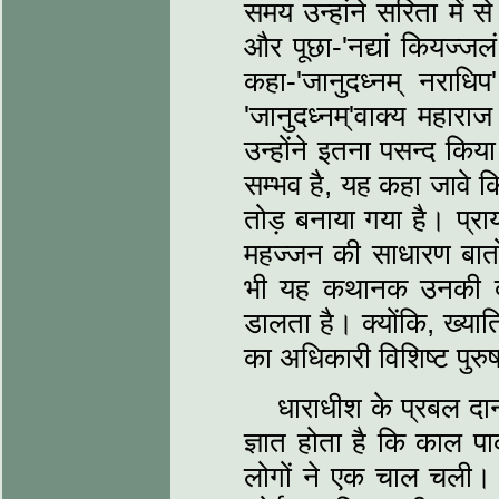
समय उन्हांने सरिता में 
और पूछा-'नद्यां कियज्जल
कहा-'जानुदध्नम् नराधि
'जानुदध्नम्'वाक्य महार
उन्होंने इतना पसन्द कि
सम्भव है, यह कहा जावे कि
तोड़ बनाया गया है। प्र
महज्जन की साधारण बातो
भी यह कथानक उनकी दा
डालता है। क्योंकि, ख्यात
का अधिकारी विशिष्ट पुरुष
धाराधीश के प्रबल दा
ज्ञात होता है कि काल प
लोगों ने एक चाल चली। कि