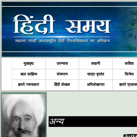
मुखपृष्ठ
उपन्यास
कहानी
कविता
बाल साहित्य
संस्मरण
यात्रा वृत्तांत
सिनेमा
हमारे रचनाकार
हिंदी लेखक
अभिलेखागार
हमारे प्रका
अन्य