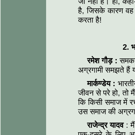
जी नहीं है। हाँ, कही
है, जिसके कारण वह 'उ
करता है!
2. भ
रमेश गौड़ :
समकाल
अग्रगामी समझते हैं 
मार्कण्डेय :
भारतीय
जीवन से परे हो, तो म
कि किसी समाज में र
उस समाज की अग्रगा
राजेन्द्र यादव
: म
एक-दूसरे के लिए अप