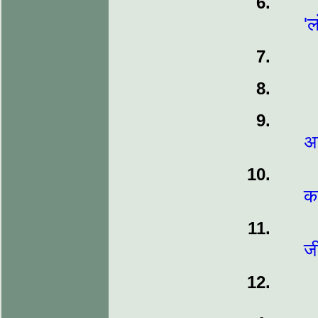
'ल
अ
कह
ज