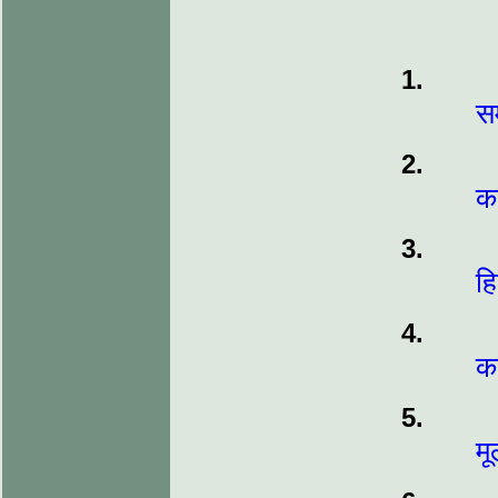
स
क
हि
कव
म